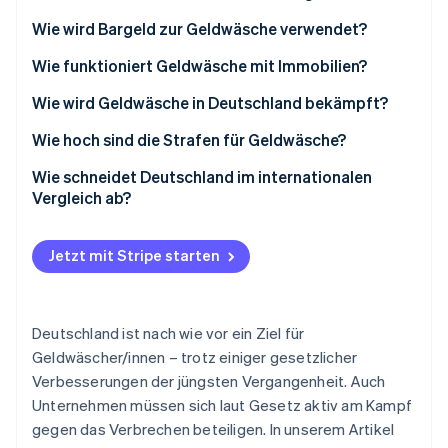
Betrugsprävention
Ecosystem
Wie wird Bargeld zur Geldwäsche verwendet?
Atlas
Start-up-Gründung
Partner
Wie funktioniert Geldwäsche mit Immobilien?
Stripe App-Marktplatz
Climate
Wie wird Geldwäsche in Deutschland bekämpft?
CO₂-Entnahme
Identity
Wie hoch sind die Strafen für Geldwäsche?
Online-Identitätsprüfung
Wie schneidet Deutschland im internationalen
Vergleich ab?
Jetzt mit Stripe starten
Stripe-Sessions 2026
Erfahren Sie, wie Stripe Lösungen für die Wirts
Jetzt ansehen
Deutschland ist nach wie vor ein Ziel für
Geldwäscher/innen – trotz einiger gesetzlicher
Verbesserungen der jüngsten Vergangenheit. Auch
Unternehmen müssen sich laut Gesetz aktiv am Kampf
gegen das Verbrechen beteiligen. In unserem Artikel