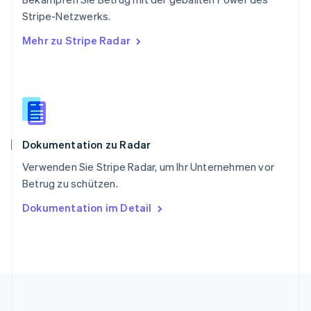
Slowakei
Stripe-Netzwerks.
English
Mehr zu Stripe Radar
Slowenien
English
Italiano
Sonderverwaltungsregion Hongkong,
China
English
简体中文
Spanien
Español
English
Dokumentation zu Radar
Thailand
ไทย
English
Verwenden Sie Stripe Radar, um Ihr Unternehmen vor
Tschechische Republik
Betrug zu schützen.
English
Ungarn
Dokumentation im Detail
English
Vereinigte Arabische Emirate
English
Vereinigte Staaten
English
Español
简体中文
Vereinigtes Königreich
English