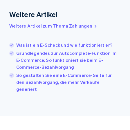
English
Irland
Weitere Artikel
English
Italien
Italiano
English
Weitere Artikel zum Thema Zahlungen
Japan
日本語
English
Kanada
Was ist ein E-Scheck und wie funktioniert er?
English
Français
Grundlegendes zur Autocomplete-Funktion im
Kroatien
English
Italiano
E-Commerce: So funktioniert sie beim E-
Lettland
Commerce-Bezahlvorgang
English
So gestalten Sie eine E-Commerce-Seite für
Liechtenstein
den Bezahlvorgang, die mehr Verkäufe
Deutsch
English
Litauen
generiert
English
Luxemburg
Français
Deutsch
English
Malaysia
English
简体中文
Malta
English