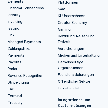
Elements
Plattformen
Financial Connections
SaaS
Identity
KI-Unternehmen
Invoicing
Creator Economy
Issuing
Gaming
Link
Bewirtung, Reisen und
Managed Payments
Freizeit
Zahlungslinks
Versicherungen
Payments
Medien und Unterhaltung
Payouts
Gemeinnützige
Organisationen
Radar
Fachdienstleistungen
Revenue Recognition
Öffentlicher Sektor
Stripe Sigma
Einzelhandel
Tax
Terminal
Integrationen und
Treasury
Custom-Lösungen