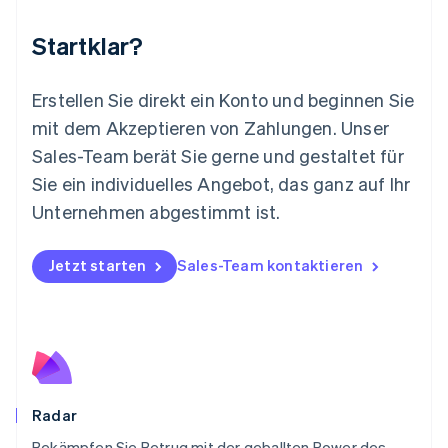
Mexiko
Startklar?
Español
English
Neuseeland
English
Erstellen Sie direkt ein Konto und beginnen Sie
Niederlande
mit dem Akzeptieren von Zahlungen. Unser
Nederlands
English
Norwegen
Sales-Team berät Sie gerne und gestaltet für
English
Sie ein individuelles Angebot, das ganz auf Ihr
Österreich
Deutsch
English
Unternehmen abgestimmt ist.
Polen
English
Portugal
Jetzt starten
Sales-Team kontaktieren
Português
English
Rumänien
English
Schweden
Svenska
English
Schweiz
Deutsch
Français
Italiano
English
Radar
Singapur
English
简体中文
Bekämpfen Sie Betrug mit der geballten Power des