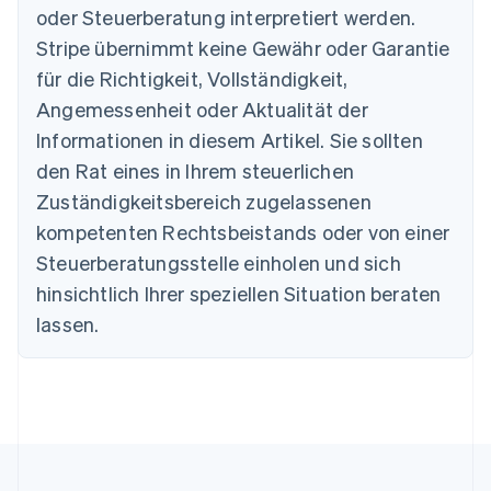
Nederlands
Français
Deutsch
English
oder Steuerberatung interpretiert werden.
Brasilien
Stripe übernimmt keine Gewähr oder Garantie
Português
English
Bulgarien
für die Richtigkeit, Vollständigkeit,
English
Angemessenheit oder Aktualität der
Dänemark
Informationen in diesem Artikel. Sie sollten
English
Deutschland
den Rat eines in Ihrem steuerlichen
Deutsch
English
Zuständigkeitsbereich zugelassenen
Estland
English
kompetenten Rechtsbeistands oder von einer
Festlandchina
Steuerberatungsstelle einholen und sich
简体中文
English
Finnland
hinsichtlich Ihrer speziellen Situation beraten
English
Svenska
lassen.
Frankreich
Français
English
Gibraltar
English
Griechenland
English
Indien