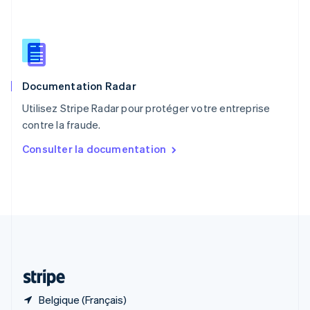
R.A.S. de Hong Kong, Chine
English
简体中文
République tchèque
English
Roumanie
English
Documentation Radar
Royaume-Uni
English
Utilisez Stripe Radar pour protéger votre entreprise
Singapour
contre la fraude.
English
简体中文
Slovaquie
Consulter la documentation
English
Slovénie
English
Italiano
Suède
Svenska
English
Suisse
Deutsch
Français
Italiano
English
Thaïlande
ไทย
English
Belgique (Français)