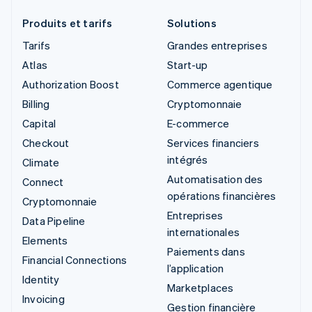
Produits et tarifs
Solutions
Tarifs
Grandes entreprises
Atlas
Start-up
Authorization Boost
Commerce agentique
Billing
Cryptomonnaie
Capital
E-commerce
Checkout
Services financiers
intégrés
Climate
Automatisation des
Connect
opérations financières
Cryptomonnaie
Entreprises
Data Pipeline
internationales
Elements
Paiements dans
Financial Connections
l’application
Identity
Marketplaces
Invoicing
Gestion financière