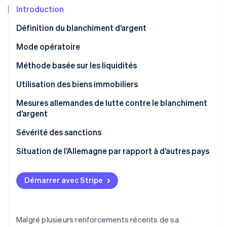
Découvrez les prochaines évolutions
Commerce en ligne
Introduction
Radar
Définition du blanchiment d’argent
Prévention de la fraude
Écosystème
Mode opératoire
Atlas
Constitution de start-up
Partenaires
Méthode basée sur les liquidités
Climate
Stripe App Marketplace
Élimination du carbone
Utilisation des biens immobiliers
Identity
Mesures allemandes de lutte contre le blanchiment
Vérification de l'identité
d’argent
Sévérité des sanctions
Situation de l’Allemagne par rapport à d’autres pays
Stripe Sessions 2026
Découvrez comment Stripe construit l’infrastructure écono
Démarrer avec Stripe
Regarder la vidéo
Malgré plusieurs renforcements récents de sa