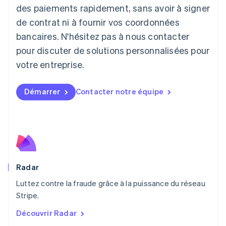
Liechtenstein
des paiements rapidement, sans avoir à signer
Deutsch
English
de contrat ni à fournir vos coordonnées
Lituanie
English
bancaires. N'hésitez pas à nous contacter
Luxembourg
pour discuter de solutions personnalisées pour
Français
Deutsch
English
Malaisie
votre entreprise.
English
简体中文
Malte
Démarrer
Contacter notre équipe
English
Mexique
Español
English
Norvège
English
Nouvelle-Zélande
English
Pays-Bas
Radar
Nederlands
English
Luttez contre la fraude grâce à la puissance du réseau
Pologne
English
Stripe.
Portugal
Découvrir Radar
Português
English