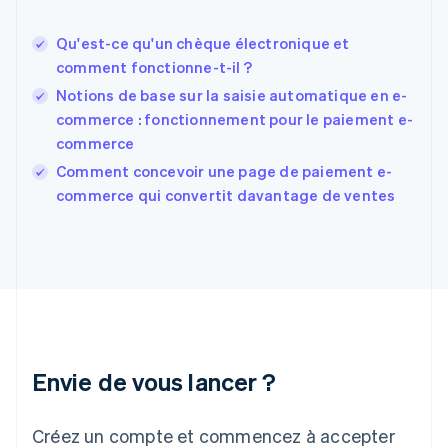
États-Unis
English
Español
简体中文
Qu'est-ce qu'un chèque électronique et
Finlande
English
Svenska
comment fonctionne-t-il ?
France
Notions de base sur la saisie automatique en e-
Français
English
commerce : fonctionnement pour le paiement e-
Gibraltar
commerce
English
Grèce
Comment concevoir une page de paiement e-
English
commerce qui convertit davantage de ventes
Hongrie
English
Inde
English
Irlande
English
Italie
Italiano
English
Japon
Envie de vous lancer ?
日本語
English
Lettonie
Créez un compte et commencez à accepter
English