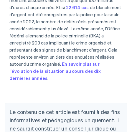
montant associé s'élèverait à quelque 100 milliards
d'euros chaque année. Et si
22 614 cas
de blanchiment
d'argent ont été enregistrés par la police pour la seule
année 2022, le nombre de délits réels présumés est
considérablement plus élevé. La même année, l'Office
fédéral allemand de la police criminelle (BKA) a
enregistré 203 cas impliquant le crime organisé et
présentant des signes de blanchiment d'argent. Cela
représente environ un tiers des enquêtes réalisées
autour du crime organisé.
En savoir plus sur
l'évolution de la situation au cours des dix
dernières années
.
Allemagne
Deutsch
English
Australie
Le contenu de cet article est fourni à des fins
English
informatives et pédagogiques uniquement. Il
Autriche
ne saurait constituer un conseil juridique ou
Deutsch
English