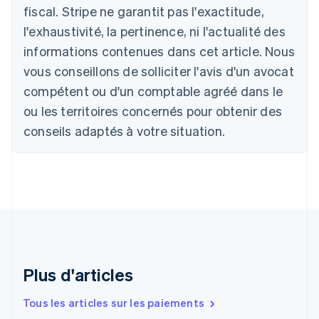
Belgique
fiscal. Stripe ne garantit pas l'exactitude,
Nederlands
Français
Deutsch
English
l'exhaustivité, la pertinence, ni l'actualité des
Brésil
Português
English
informations contenues dans cet article. Nous
Bulgarie
vous conseillons de solliciter l'avis d'un avocat
English
Canada
compétent ou d'un comptable agréé dans le
English
Français
ou les territoires concernés pour obtenir des
Chine continentale
conseils adaptés à votre situation.
简体中文
English
Chypre
English
Croatie
English
Italiano
Danemark
English
Émirats arabes unis
English
Espagne
Plus d'articles
Español
English
Estonie
Tous les articles sur les paiements
English