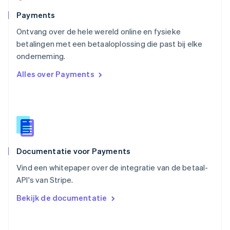
Portugal
Português
English
Payments
Roemenië
Ontvang over de hele wereld online en fysieke
English
betalingen met een betaaloplossing die past bij elke
Singapore
English
简体中文
onderneming.
Slovenië
Alles over Payments
English
Italiano
Slowakije
English
Spanje
Español
English
Thailand
ไทย
English
Documentatie voor Payments
Tsjechië
English
Vind een whitepaper over de integratie van de betaal-
Vasteland van China
API's van Stripe.
简体中文
English
Verenigd Koninkrijk
Bekijk de documentatie
English
Verenigde Arabische Emiraten
English