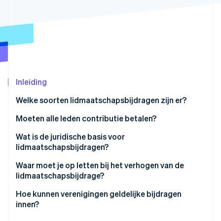
Oprichting van een start-up
Climate
Ecosysteem
CO₂-verwijdering
Partners
Identity
Stripe App Marketplace
Online identiteitsverificatie
Inleiding
Welke soorten lidmaatschapsbijdragen zijn er?
Stripe Sessions 2026
Moeten alle leden contributie betalen?
Ontdek hoe Stripe de economische infrastructuu
Nu bekijken
Wat is de juridische basis voor
lidmaatschapsbijdragen?
Waar moet je op letten bij het verhogen van de
lidmaatschapsbijdrage?
Hoe kunnen verenigingen geldelijke bijdragen
innen?