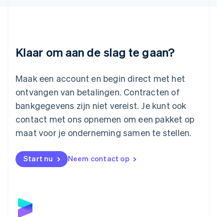
Liechtenstein
Deutsch
English
Litouwen
English
Luxemburg
Klaar om aan de slag te gaan?
Français
Deutsch
English
Maleisië
English
简体中文
Maak een account en begin direct met het
Malta
ontvangen van betalingen. Contracten of
English
Mexico
bankgegevens zijn niet vereist. Je kunt ook
Español
English
contact met ons opnemen om een pakket op
Nederland
maat voor je onderneming samen te stellen.
Nederlands
English
Nieuw-Zeeland
English
Start nu
Neem contact op
Noorwegen
English
Oostenrijk
Deutsch
English
Polen
English