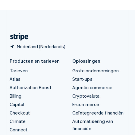
Verenigde Staten
English
Español
简体中文
Zweden
Svenska
English
Zwitserland
Deutsch
Français
Italiano
English
Nederland (Nederlands)
Producten en tarieven
Oplossingen
Tarieven
Grote ondernemingen
Atlas
Start-ups
Authorization Boost
Agentic commerce
Billing
Cryptovaluta
Capital
E-commerce
Checkout
Geïntegreerde financiën
Climate
Automatisering van
financiën
Connect