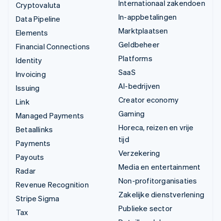
Internationaal zakendoen
Cryptovaluta
In-appbetalingen
Data Pipeline
Marktplaatsen
Elements
Geldbeheer
Financial Connections
Platforms
Identity
SaaS
Invoicing
AI-bedrijven
Issuing
Creator economy
Link
Gaming
Managed Payments
Horeca, reizen en vrije
Betaallinks
tijd
Payments
Verzekering
Payouts
Media en entertainment
Radar
Non-profitorganisaties
Revenue Recognition
Zakelijke dienstverlening
Stripe Sigma
Publieke sector
Tax