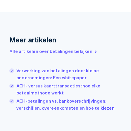
Frankrijk
Français
English
Gibraltar
English
Griekenland
English
Meer artikelen
Hongarije
English
Hongkong SAR, China
Alle artikelen over betalingen bekijken
English
简体中文
Ierland
English
Verwerking van betalingen door kleine
India
ondernemingen: Een whitepaper
English
ACH- versus kaarttransacties: hoe elke
Italië
Italiano
English
betaalmethode werkt
Japan
ACH-betalingen vs. bankoverschrijvingen:
日本語
English
verschillen, overeenkomsten en hoe te kiezen
Kroatië
English
Italiano
Letland
English