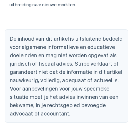
uitbreiding naar nieuwe markten.
Australië
English
België
Nederlands
Français
Deutsch
English
De inhoud van dit artikel is uitsluitend bedoeld
Brazilië
voor algemene informatieve en educatieve
Português
English
Bulgarije
doeleinden en mag niet worden opgevat als
English
juridisch of fiscaal advies. Stripe verklaart of
Canada
English
Français
garandeert niet dat de informatie in dit artikel
Cyprus
nauwkeurig, volledig, adequaat of actueel is.
English
Denemarken
Voor aanbevelingen voor jouw specifieke
English
situatie moet je het advies inwinnen van een
Duitsland
bekwame, in je rechtsgebied bevoegde
Deutsch
English
Estland
advocaat of accountant.
English
Finland
English
Svenska