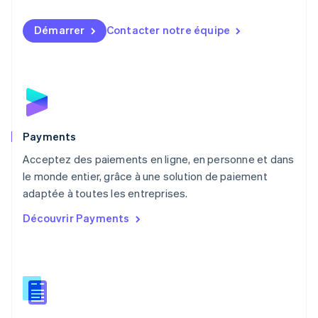
Malaisie
English
简体中文
Démarrer
Contacter notre équipe
Malte
English
Mexique
Español
English
Norvège
English
Nouvelle-Zélande
English
Payments
Pays-Bas
Acceptez des paiements en ligne, en personne et dans
Nederlands
English
le monde entier, grâce à une solution de paiement
Pologne
English
adaptée à toutes les entreprises.
Portugal
Découvrir Payments
Português
English
R.A.S. de Hong Kong, Chine
English
简体中文
République tchèque
English
Roumanie
English