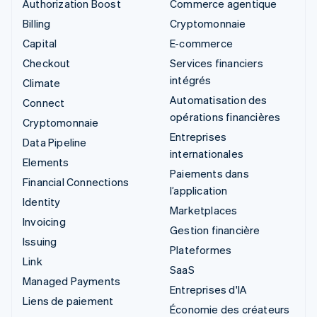
Authorization Boost
Commerce agentique
Billing
Cryptomonnaie
Capital
E-commerce
Checkout
Services financiers
intégrés
Climate
Automatisation des
Connect
opérations financières
Cryptomonnaie
Entreprises
Data Pipeline
internationales
Elements
Paiements dans
Financial Connections
l’application
Identity
Marketplaces
Invoicing
Gestion financière
Issuing
Plateformes
Link
SaaS
Managed Payments
Entreprises d'IA
Liens de paiement
Économie des créateurs