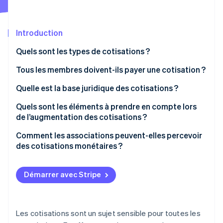
Découvrez les prochaines évolutions
Commerce en ligne
Radar
Prévention de la fraude
Introduction
Écosystème
Atlas
Quels sont les types de cotisations ?
Constitution de start-up
Partenaires
Tous les membres doivent-ils payer une cotisation ?
Climate
Stripe App Marketplace
Élimination du carbone
Quelle est la base juridique des cotisations ?
Identity
Vérification de l'identité
Quels sont les éléments à prendre en compte lors
de l’augmentation des cotisations ?
Comment les associations peuvent-elles percevoir
des cotisations monétaires ?
Stripe Sessions 2026
Découvrez comment Stripe construit l’infrastructure écono
Démarrer avec Stripe
Regarder la vidéo
Les cotisations sont un sujet sensible pour toutes les