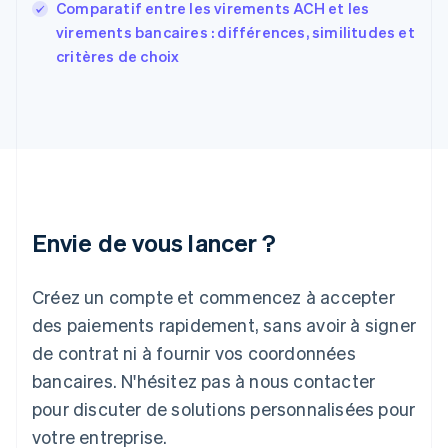
Comparatif entre les virements ACH et les
Gibraltar
English
virements bancaires : différences, similitudes et
Grèce
critères de choix
English
Hongrie
English
Inde
English
Irlande
English
Italie
Italiano
English
Envie de vous lancer ?
Japon
日本語
English
Créez un compte et commencez à accepter
Lettonie
English
des paiements rapidement, sans avoir à signer
Liechtenstein
de contrat ni à fournir vos coordonnées
Deutsch
English
Lituanie
bancaires. N'hésitez pas à nous contacter
English
pour discuter de solutions personnalisées pour
Luxembourg
votre entreprise.
Français
Deutsch
English