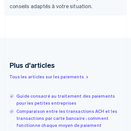
Canada
conseils adaptés à votre situation.
English
Français
Chine continentale
简体中文
English
Chypre
English
Croatie
English
Italiano
Danemark
English
Émirats arabes unis
Plus d'articles
English
Espagne
Tous les articles sur les paiements
Español
English
Estonie
English
Guide consacré au traitement des paiements
États-Unis
pour les petites entreprises
English
Español
简体中文
Finlande
Comparaison entre les transactions ACH et les
English
Svenska
transactions par carte bancaire : comment
France
fonctionne chaque moyen de paiement
Français
English