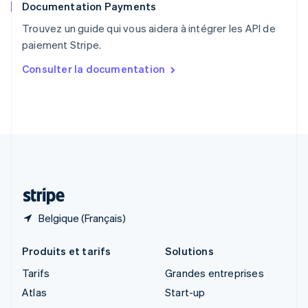
Documentation Payments
Royaume-Uni
English
Trouvez un guide qui vous aidera à intégrer les API de
Singapour
paiement Stripe.
English
简体中文
Slovaquie
Consulter la documentation
English
Slovénie
English
Italiano
Suède
Svenska
English
Suisse
Deutsch
Français
Italiano
English
Thaïlande
ไทย
English
Belgique (Français)
Produits et tarifs
Solutions
Tarifs
Grandes entreprises
Atlas
Start-up