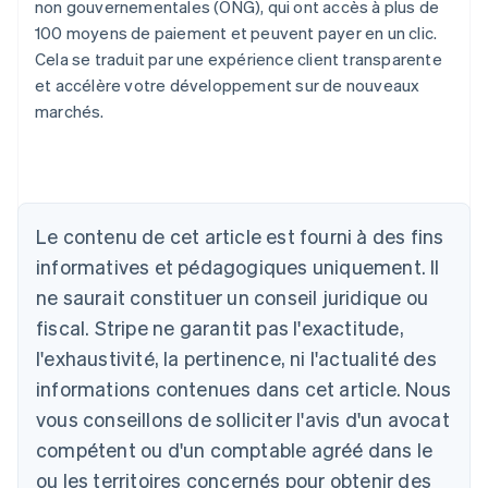
non gouvernementales (ONG), qui ont accès à plus de
100 moyens de paiement et peuvent payer en un clic.
Cela se traduit par une expérience client transparente
et accélère votre développement sur de nouveaux
marchés.
Le contenu de cet article est fourni à des fins
Allemagne
Deutsch
English
informatives et pédagogiques uniquement. Il
Australie
ne saurait constituer un conseil juridique ou
English
Autriche
fiscal. Stripe ne garantit pas l'exactitude,
Deutsch
English
l'exhaustivité, la pertinence, ni l'actualité des
Belgique
informations contenues dans cet article. Nous
Nederlands
Français
Deutsch
English
Brésil
vous conseillons de solliciter l'avis d'un avocat
Português
English
compétent ou d'un comptable agréé dans le
Bulgarie
ou les territoires concernés pour obtenir des
English