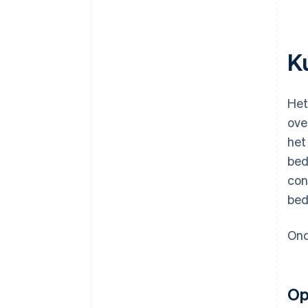
K
Het
ove
het
bed
con
bed
Ond
Op