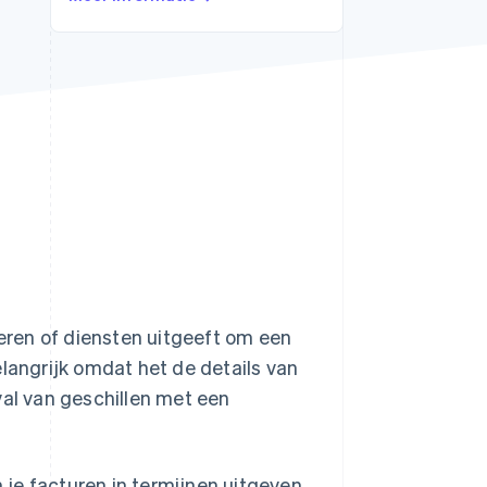
Stripe Sessions 2026
Ontdek hoe Stripe de
economische
infrastructuur voor AI
bouwt.
Nu bekijken
ren of diensten uitgeeft om een
elangrijk omdat het de details van
val van geschillen met een
je facturen in termijnen uitgeven.