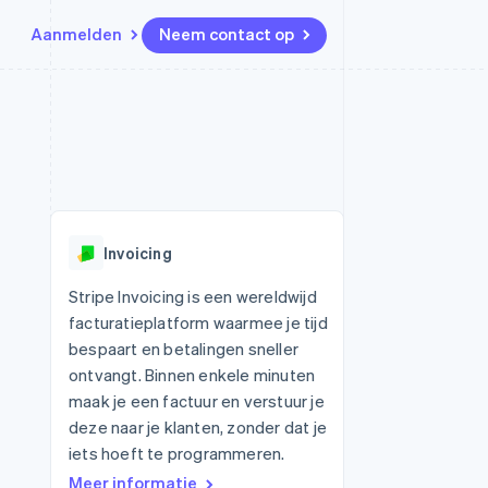
Aanmelden
Neem contact op
Bronnen
Ecosysteem
Contact
marktplaatsen
Meer
App-integraties
Partners
Neem contact op
Product roadmap
Voorbeelden van code
Stripe App Marketplace
Partner worden
Ontdek wat er in het verschiet
or platforms
Developerblog
ligt
r platforms
API-status
financiële
Radar
Invoicing
Fraudepreventie
tuele kaarten
Atlas
ing
Stripe Invoicing is een wereldwijd
Oprichting van een start-up
facturatieplatform waarmee je tijd
Climate
bespaart en betalingen sneller
CO₂-verwijdering
ontvangt. Binnen enkele minuten
Identity
maak je een factuur en verstuur je
Online identiteitsverificatie
deze naar je klanten, zonder dat je
iets hoeft te programmeren.
Meer informatie