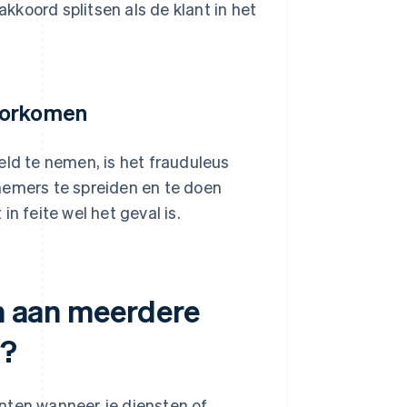
koord splitsen als de klant in het
voorkomen
eld te nemen, is het frauduleus
nemers te spreiden en te doen
 in feite wel het geval is.
en aan meerdere
n?
nten wanneer je diensten of