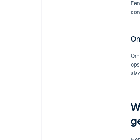
Een
con
Om
Om
ops
als
W
g
Het