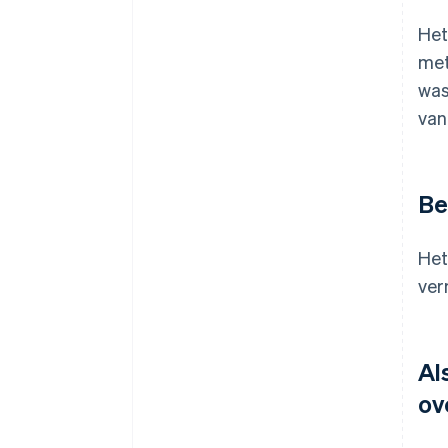
Het
met
was
van
Be
Het
ver
Al
ov