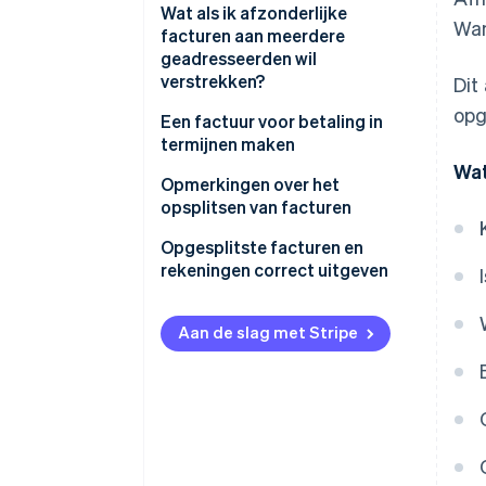
Belastingontwijking
Wat als ik afzonderlijke
Wan
Wanneer je een betaling in
facturen aan meerdere
termijnen instelt
Als de inhoud afwijkt van de
geadresseerden wil
inhoud die in het contract is
verstrekken?
Dit
Extra bestellingen na uitgifte
overeengekomen
opg
van facturen
Een factuur voor betaling in
Om overtredingen van de
termijnen maken
Abonnementsdiensten of
regelgeving te voorkomen
Wat
terugkerende maandelijkse
Basisfactuurgegevens
Opmerkingen over het
betalingen
opsplitsen van facturen
Informatie bij betalen in
termijnen
Geef het aantal termijnen op
Opgesplitste facturen en
rekeningen correct uitgeven
Sjabloon voor het opsplitsen
van een factuur in twee delen
Aan de slag met Stripe