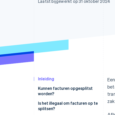
Laatst bijgewerkt op 31 oktober 2024
Link
Versneld afrekenen
Financial Connections
Data gekoppelde rekeningen
Inleiding
Een
bet
Kunnen facturen opgesplitst
worden?
tra
zak
Opgesplitste levering
Is het illegaal om facturen op te
splitsen?
Langetermijnprojecten
Afh