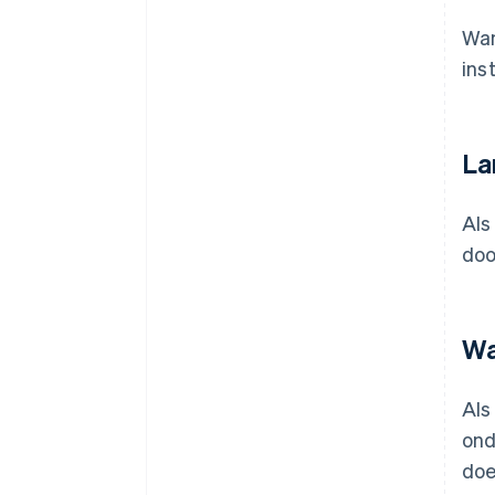
Wan
ins
La
Als
doo
Wa
Als
ond
doe