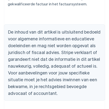
gekwalificeerde factuur in het factuursysteem.
Australië
English
België
Nederlands
Français
Deutsch
English
De inhoud van dit artikel is uitsluitend bedoeld
Brazilië
voor algemene informatieve en educatieve
Português
English
Bulgarije
doeleinden en mag niet worden opgevat als
English
juridisch of fiscaal advies. Stripe verklaart of
Canada
English
Français
garandeert niet dat de informatie in dit artikel
Cyprus
nauwkeurig, volledig, adequaat of actueel is.
English
Denemarken
Voor aanbevelingen voor jouw specifieke
English
situatie moet je het advies inwinnen van een
Duitsland
bekwame, in je rechtsgebied bevoegde
Deutsch
English
Estland
advocaat of accountant.
English
Finland
English
Svenska