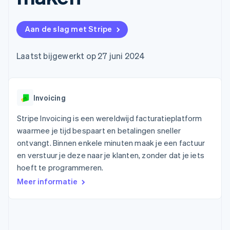
Toegang tot meer
Data Pipeline
Bedrijf
Marktplaatsen
Gegevenssynchronisatie
dan 125
Geldbeheer
Facturatie naar gebruik
Terminal
Productroadmap
Platforms
bieden
Aan de slag met Stripe
Fysieke betalingen
Jaarlijks congres
SaaS
Betaalkaarten uitgeven
Authorization
Sessions
die door stablecoins
Boost
Vacatures
worden gedekt
Laatst bijgewerkt op 27 juni 2024
Optimaliseer de
Stripe Newsroom
Diensten voorzien en
acceptatie
Stripe Press
beheren met agents
Per branche
Link
Versneld afrekenen
Financial
Invoicing
AI-bedrijven
Connections
Creator economy
Contact
Bronnen
Data gekoppelde
Gaming
Stripe Invoicing is een wereldwijd facturatieplatform
rekeningen
Horeca, reizen en vrije
Neem contact op
waarmee je tijd bespaart en betalingen sneller
tijd
App-integraties
Partner worden
ontvangt. Binnen enkele minuten maak je een factuur
Verzekering
Voorbeelden van code
Media en entertainment
Developerblog
en verstuur je deze naar je klanten, zonder dat je iets
API-status
hoeft te programmeren.
Meer
Non-profitorganisaties
Product roadmap
Meer informatie
Ontdek wat er in het verschiet ligt
Professionele
dienstverlening
Radar
Publieke sector
Fraudepreventie
Detailhandel
Atlas