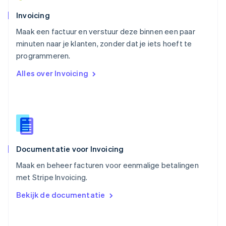
Portugal
Português
English
Invoicing
Roemenië
Maak een factuur en verstuur deze binnen een paar
English
minuten naar je klanten, zonder dat je iets hoeft te
Singapore
English
简体中文
programmeren.
Slovenië
Alles over Invoicing
English
Italiano
Slowakije
English
Spanje
Español
English
Thailand
ไทย
English
Documentatie voor Invoicing
Tsjechië
English
Maak en beheer facturen voor eenmalige betalingen
Vasteland van China
met Stripe Invoicing.
简体中文
English
Verenigd Koninkrijk
Bekijk de documentatie
English
Verenigde Arabische Emiraten
English