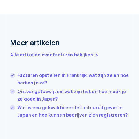
Frankrijk
Français
English
Gibraltar
English
Griekenland
English
Meer artikelen
Hongarije
English
Hongkong SAR, China
Alle artikelen over facturen bekijken
English
简体中文
Ierland
English
Facturen opstellen in Frankrijk: wat zijn ze en hoe
India
herken je ze?
English
Ontvangstbewijzen: wat zijn het en hoe maak je
Italië
Italiano
English
ze goed in Japan?
Japan
Wat is een gekwalificeerde factuuruitgever in
日本語
English
Japan en hoe kunnen bedrijven zich registreren?
Kroatië
English
Italiano
Letland
English