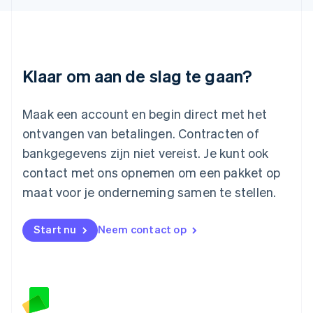
Liechtenstein
Deutsch
English
Litouwen
English
Luxemburg
Klaar om aan de slag te gaan?
Français
Deutsch
English
Maleisië
English
简体中文
Maak een account en begin direct met het
Malta
ontvangen van betalingen. Contracten of
English
Mexico
bankgegevens zijn niet vereist. Je kunt ook
Español
English
contact met ons opnemen om een pakket op
Nederland
maat voor je onderneming samen te stellen.
Nederlands
English
Nieuw-Zeeland
English
Start nu
Neem contact op
Noorwegen
English
Oostenrijk
Deutsch
English
Polen
English