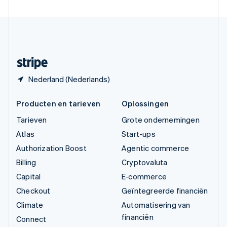
Verenigde Staten
English
Español
简体中文
Zweden
Svenska
English
Zwitserland
Deutsch
Français
Italiano
English
Nederland (Nederlands)
Producten en tarieven
Oplossingen
Tarieven
Grote ondernemingen
Atlas
Start-ups
Authorization Boost
Agentic commerce
Billing
Cryptovaluta
Capital
E-commerce
Checkout
Geïntegreerde financiën
Climate
Automatisering van
financiën
Connect