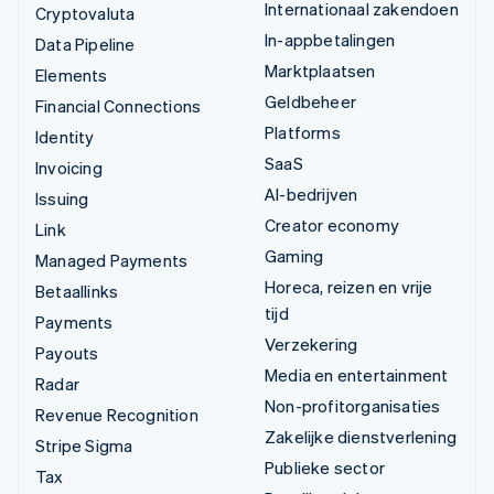
Internationaal zakendoen
Cryptovaluta
In-appbetalingen
Data Pipeline
Marktplaatsen
Elements
Geldbeheer
Financial Connections
Platforms
Identity
SaaS
Invoicing
AI-bedrijven
Issuing
Creator economy
Link
Gaming
Managed Payments
Horeca, reizen en vrije
Betaallinks
tijd
Payments
Verzekering
Payouts
Media en entertainment
Radar
Non-profitorganisaties
Revenue Recognition
Zakelijke dienstverlening
Stripe Sigma
Publieke sector
Tax