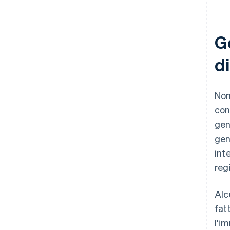
G
di
Non
con
gen
gen
int
reg
Alc
fat
l'i