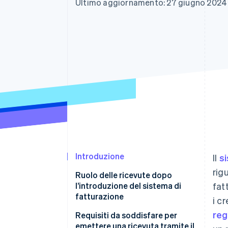
Ultimo aggiornamento: 27 giugno 2024
Link
Pagamento accelerato
Financial Connections
Conti finanziari collegati
Introduzione
Il
si
rig
Ruolo delle ricevute dopo
l’introduzione del sistema di
fat
fatturazione
i c
reg
Requisiti da soddisfare per
emettere una ricevuta tramite il