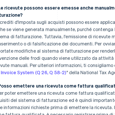
Le ricevute possono essere emesse anche manualme
turazione?
 crediti d'imposta sugli acquisti possono essere applicat
he se viene generata manualmente, purché contenga le
tema di fatturazione. Tuttavia, l'emissione di ricevute m
inserimento o di falsificazione dei documenti. Per ovvi
ortate modifiche al sistema di fatturazione per renderl
venzione delle frodi quando viene utilizzato da attivi
evute manuali. Per ulteriori informazioni, ti consigliamo 
 Invoice System (Q 26, Q 58-2)
" della National Tax Ag
Posso emettere una ricevuta come fattura qualifica
r poter emettere una ricevuta come fattura qualificata
uisiti del sistema di fatturazione ed è quindi importa
le informazioni richieste prima di emettere la ricevuta.
e fattura qualificata, è necessario registrare prima di t