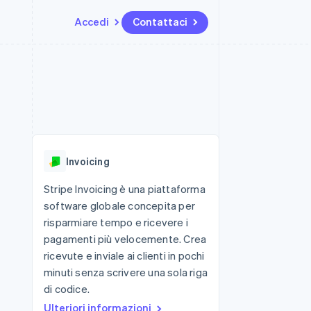
Accedi
Contattaci
Risorse
Ecosistema
Recapiti
me e marketplace
Altro
Integrazioni app
Partner
Contattaci
Product roadmap
ns
Esempi di codice
Stripe App Marketplace
Diventa nostro partner
Scopri cosa ti aspetta
 piattaforme
Blog per sviluppatori
 platforms
ibero
Stato dell'API
Radar
ari integrati
Prevenzione delle frodi
Invoicing
 fisiche
Atlas
Costituzione di start-up
Stripe Invoicing è una piattaforma
software globale concepita per
Climate
Rimozione del carbonio
risparmiare tempo e ricevere i
pagamenti più velocemente. Crea
Identity
Verifica online dell'identità
ricevute e inviale ai clienti in pochi
minuti senza scrivere una sola riga
di codice.
Ulteriori informazioni