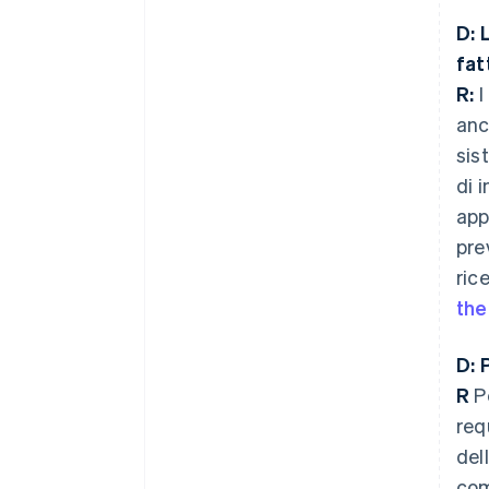
D: 
fat
R:
I
anc
sis
di 
app
pre
ric
the
D: 
R
Pe
req
del
com