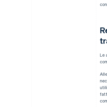
con
R
tr
Le 
co
All
nec
uti
fat
com