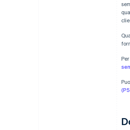
sem
qua
cli
Qua
for
Per
sem
Puo
(P5
D