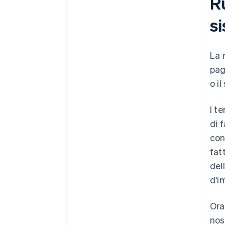
Ru
s
La
pag
o i
I t
di 
con
fat
del
d'i
Ora
nos