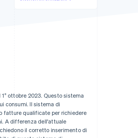
Stripe Sessions 2026
Scopri come Stripe sta
costruendo
l'infrastruttura
economica per l'IA.
Guarda ora
il 1° ottobre 2023. Questo sistema
ui consumi. Il sistema di
 fatture qualificate per richiedere
i. A differenza dell'attuale
richiedono il corretto inserimento di