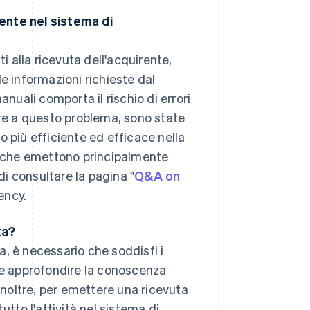
nte nel sistema di
i alla ricevuta dell'acquirente,
 informazioni richieste dal
anuali comporta il rischio di errori
are a questo problema, sono state
o più efficiente ed efficace nella
tà che emettono principalmente
di consultare la pagina "
Q&A on
ency.
ta?
, è necessario che soddisfi i
nte approfondire la conoscenza
 Inoltre, per emettere una ricevuta
utto l'attività nel sistema di