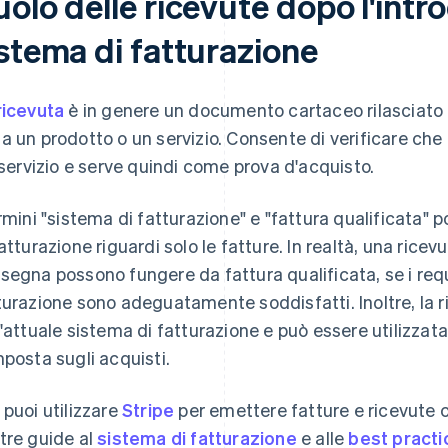
olo delle ricevute dopo l'intr
istema di fatturazione
ricevuta
è in genere un documento cartaceo rilasciato 
a un prodotto o un servizio. Consente di verificare che
l servizio e serve quindi come prova d'acquisto.
ermini "sistema di fatturazione" e "fattura qualificata" 
fatturazione riguardi solo le fatture. In realtà, una rice
segna possono fungere da fattura qualificata, se i requi
turazione sono adeguatamente soddisfatti. Inoltre, la r
l'attuale sistema di fatturazione e può essere utilizzata
mposta sugli acquisti.
 puoi utilizzare
Stripe
per emettere fatture e ricevute c
tre guide al
sistema di fatturazione
e alle
best practi