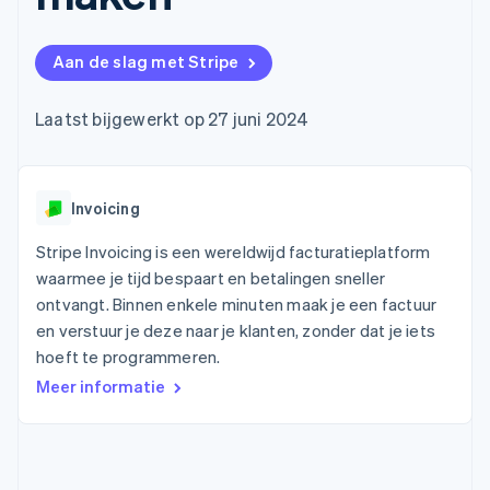
Toegang tot meer
Data Pipeline
Bedrijf
Marktplaatsen
Gegevenssynchronisatie
dan 125
Geldbeheer
Facturatie naar gebruik
Terminal
Productroadmap
Platforms
bieden
Aan de slag met Stripe
Fysieke betalingen
Jaarlijks congres
SaaS
Betaalkaarten uitgeven
Authorization
Sessions
die door stablecoins
Boost
Vacatures
worden gedekt
Laatst bijgewerkt op 27 juni 2024
Optimaliseer de
Stripe Newsroom
Diensten voorzien en
acceptatie
Stripe Press
beheren met agents
Per branche
Link
Versneld afrekenen
Financial
Invoicing
AI-bedrijven
Connections
Creator economy
Contact
Bronnen
Data gekoppelde
Gaming
Stripe Invoicing is een wereldwijd facturatieplatform
rekeningen
Horeca, reizen en vrije
Neem contact op
waarmee je tijd bespaart en betalingen sneller
tijd
App-integraties
Partner worden
ontvangt. Binnen enkele minuten maak je een factuur
Verzekering
Voorbeelden van code
Media en entertainment
Developerblog
en verstuur je deze naar je klanten, zonder dat je iets
API-status
hoeft te programmeren.
Meer
Non-profitorganisaties
Product roadmap
Meer informatie
Ontdek wat er in het verschiet ligt
Professionele
dienstverlening
Radar
Publieke sector
Fraudepreventie
Detailhandel
Atlas