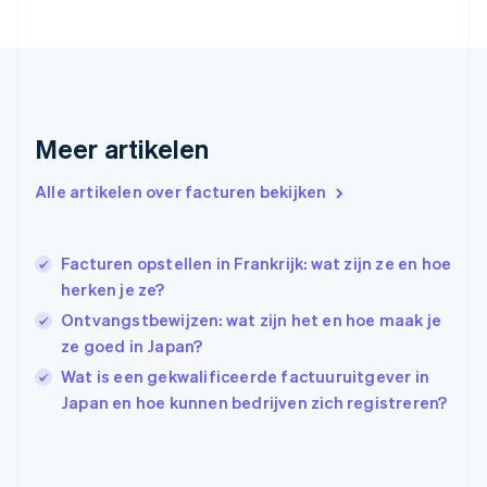
Frankrijk
Français
English
Gibraltar
English
Griekenland
English
Meer artikelen
Hongarije
English
Hongkong SAR, China
Alle artikelen over facturen bekijken
English
简体中文
Ierland
English
Facturen opstellen in Frankrijk: wat zijn ze en hoe
India
herken je ze?
English
Ontvangstbewijzen: wat zijn het en hoe maak je
Italië
Italiano
English
ze goed in Japan?
Japan
Wat is een gekwalificeerde factuuruitgever in
日本語
English
Japan en hoe kunnen bedrijven zich registreren?
Kroatië
English
Italiano
Letland
English