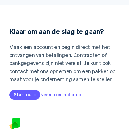
Liechtenstein
Deutsch
English
Litouwen
English
Luxemburg
Klaar om aan de slag te gaan?
Français
Deutsch
English
Maleisië
English
简体中文
Maak een account en begin direct met het
Malta
ontvangen van betalingen. Contracten of
English
Mexico
bankgegevens zijn niet vereist. Je kunt ook
Español
English
contact met ons opnemen om een pakket op
Nederland
maat voor je onderneming samen te stellen.
Nederlands
English
Nieuw-Zeeland
English
Start nu
Neem contact op
Noorwegen
English
Oostenrijk
Deutsch
English
Polen
English