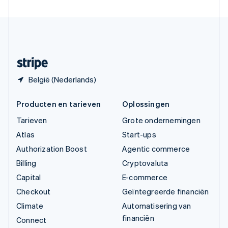
Verenigde Staten
English
Español
简体中文
Zweden
Svenska
English
Zwitserland
Deutsch
Français
Italiano
English
België (Nederlands)
Producten en tarieven
Oplossingen
Tarieven
Grote ondernemingen
Atlas
Start-ups
Authorization Boost
Agentic commerce
Billing
Cryptovaluta
Capital
E-commerce
Checkout
Geïntegreerde financiën
Climate
Automatisering van
financiën
Connect