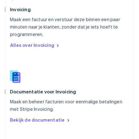
Portugal
Português
English
Invoicing
Roemenië
Maak een factuur en verstuur deze binnen een paar
English
minuten naar je klanten, zonder dat je iets hoeft te
Singapore
English
简体中文
programmeren.
Slovenië
Alles over Invoicing
English
Italiano
Slowakije
English
Spanje
Español
English
Thailand
ไทย
English
Documentatie voor Invoicing
Tsjechië
English
Maak en beheer facturen voor eenmalige betalingen
Vasteland van China
met Stripe Invoicing.
简体中文
English
Verenigd Koninkrijk
Bekijk de documentatie
English
Verenigde Arabische Emiraten
English