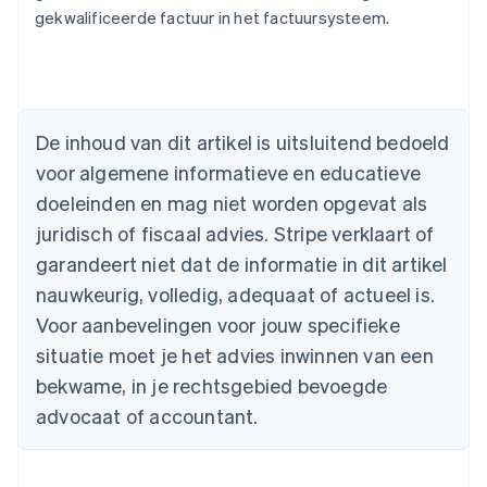
gekwalificeerde factuur in het factuursysteem.
Australië
English
België
Nederlands
Français
Deutsch
English
De inhoud van dit artikel is uitsluitend bedoeld
Brazilië
voor algemene informatieve en educatieve
Português
English
Bulgarije
doeleinden en mag niet worden opgevat als
English
juridisch of fiscaal advies. Stripe verklaart of
Canada
English
Français
garandeert niet dat de informatie in dit artikel
Cyprus
nauwkeurig, volledig, adequaat of actueel is.
English
Denemarken
Voor aanbevelingen voor jouw specifieke
English
situatie moet je het advies inwinnen van een
Duitsland
bekwame, in je rechtsgebied bevoegde
Deutsch
English
Estland
advocaat of accountant.
English
Finland
English
Svenska