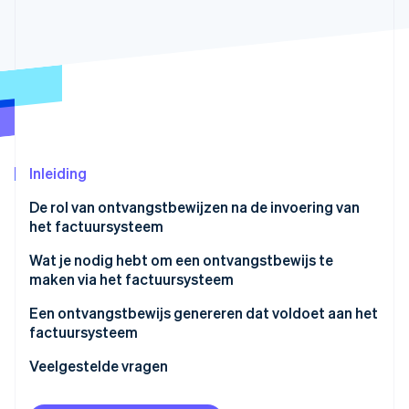
Oprichting van een start-up
Climate
Ecosysteem
CO₂-verwijdering
Partners
Identity
Stripe App Marketplace
Online identiteitsverificatie
Inleiding
De rol van ontvangstbewijzen na de invoering van
Stripe Sessions 2026
het factuursysteem
Ontdek hoe Stripe de economische infrastructuu
Nu bekijken
Wat je nodig hebt om een ontvangstbewijs te
maken via het factuursysteem
Een ontvangstbewijs genereren dat voldoet aan het
factuursysteem
Veelgestelde vragen