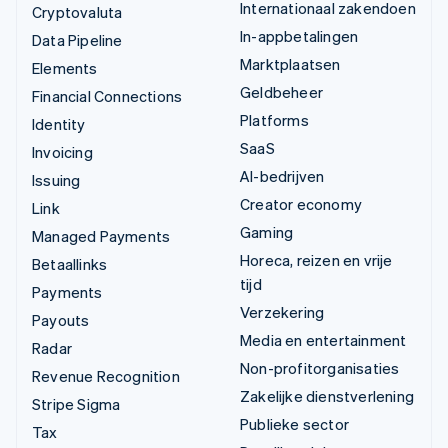
Internationaal zakendoen
Cryptovaluta
In-appbetalingen
Data Pipeline
Marktplaatsen
Elements
Geldbeheer
Financial Connections
Platforms
Identity
SaaS
Invoicing
AI-bedrijven
Issuing
Creator economy
Link
Gaming
Managed Payments
Horeca, reizen en vrije
Betaallinks
tijd
Payments
Verzekering
Payouts
Media en entertainment
Radar
Non-profitorganisaties
Revenue Recognition
Zakelijke dienstverlening
Stripe Sigma
Publieke sector
Tax