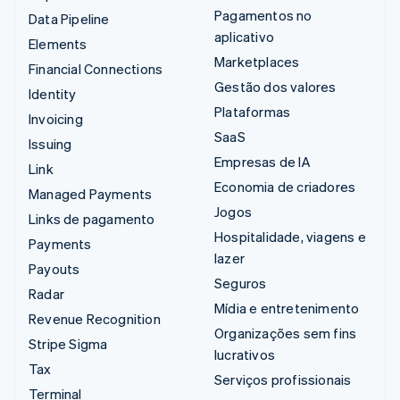
Pagamentos no
Data Pipeline
aplicativo
Elements
Marketplaces
Financial Connections
Gestão dos valores
Identity
Plataformas
Invoicing
SaaS
Issuing
Empresas de IA
Link
Economia de criadores
Managed Payments
Jogos
Links de pagamento
Hospitalidade, viagens e
Payments
lazer
Payouts
Seguros
Radar
Mídia e entretenimento
Revenue Recognition
Organizações sem fins
Stripe Sigma
lucrativos
Tax
Serviços profissionais
Terminal