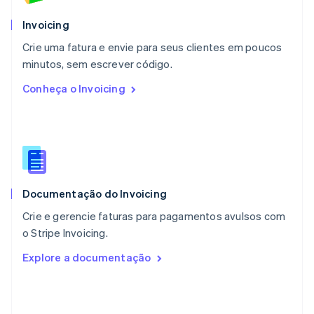
Español
English
Noruega
Invoicing
English
Crie uma fatura e envie para seus clientes em poucos
Nova Zelândia
English
minutos, sem escrever código.
Países Baixos
Conheça o Invoicing
Nederlands
English
Polônia
English
Portugal
Português
English
RAE de Hong Kong, China
English
简体中文
Documentação do Invoicing
Reino Unido
English
Crie e gerencie faturas para pagamentos avulsos com
República Tcheca
o Stripe Invoicing.
English
Romênia
Explore a documentação
English
Singapura
English
简体中文
Suécia