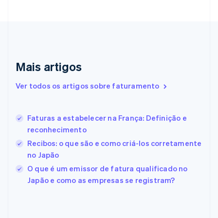
English
Emirados Árabes Unidos
English
Eslováquia
English
Eslovênia
Mais artigos
English
Italiano
Espanha
Ver todos os artigos sobre faturamento
Español
English
Estados Unidos
English
Español
简体中文
Estônia
Faturas a estabelecer na França: Definição e
English
reconhecimento
Finlândia
Recibos: o que são e como criá-los corretamente
English
Svenska
França
no Japão
Français
English
O que é um emissor de fatura qualificado no
Gibraltar
Japão e como as empresas se registram?
English
Grécia
English
Hungria