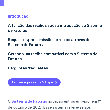
Veja o que está chegando
Radar
Ecossistema
Prevenção de fraudes
Introdução
Parceiros
Atlas
A função dos recibos após a introdução do Sistema
Stripe App Marketplace
Incorporação de startups
de Faturas
Climate
Remoção de carbono
Requisitos para emissão de recibo através do
Sistema de Faturas
Identity
Verificação de identidade
Gerando um recibo compatível com o Sistema de
Faturas
Perguntas frequentes
Stripe Sessions 2026
Comece já com a Stripe
Veja como a Stripe está construindo a infraestrutura econ
Assista agora
O
Sistema de Faturas
no Japão entrou em vigor em 1º
de outubro de 2023. Esse sistema refere-se aos