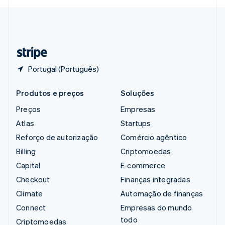
Svenska
English
Suíça
Deutsch
Français
Italiano
English
Tailândia
ไทย
English
Portugal (Português)
Produtos e preços
Soluções
Preços
Empresas
Atlas
Startups
Reforço de autorização
Comércio agêntico
Billing
Criptomoedas
Capital
E-commerce
Checkout
Finanças integradas
Climate
Automação de finanças
Connect
Empresas do mundo
todo
Criptomoedas