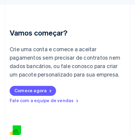
English
Índia
English
Irlanda
English
Vamos começar?
Itália
Italiano
English
Japão
Crie uma conta e comece a aceitar
日本語
English
pagamentos sem precisar de contratos nem
Letônia
dados bancários, ou fale conosco para criar
English
Liechtenstein
um pacote personalizado para sua empresa.
Deutsch
English
Lituânia
English
Comece agora
Luxemburgo
Fale com a equipe de vendas
Français
Deutsch
English
Malásia
English
简体中文
Malta
English
México