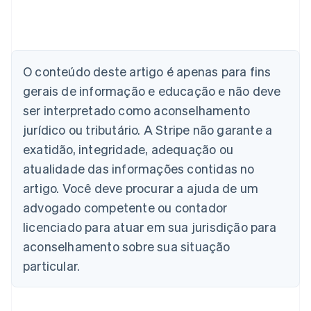
Alemanha
Deutsch
English
Austrália
English
O conteúdo deste artigo é apenas para fins
Áustria
gerais de informação e educação e não deve
Deutsch
English
Bélgica
ser interpretado como aconselhamento
Nederlands
Français
Deutsch
English
jurídico ou tributário. A Stripe não garante a
Brasil
exatidão, integridade, adequação ou
Português
English
Bulgária
atualidade das informações contidas no
English
artigo. Você deve procurar a ajuda de um
Canadá
advogado competente ou contador
English
Français
China continental
licenciado para atuar em sua jurisdição para
简体中文
English
aconselhamento sobre sua situação
Chipre
English
particular.
Croácia
English
Italiano
Dinamarca