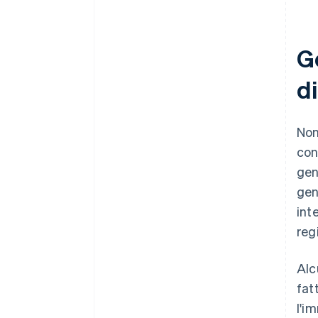
G
di
Non
con
gen
gen
int
reg
Alc
fat
l'i