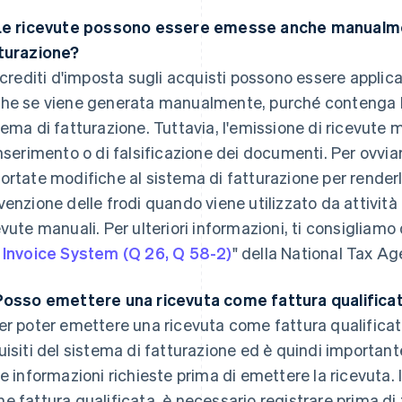
Le ricevute possono essere emesse anche manualme
turazione?
 crediti d'imposta sugli acquisti possono essere applicat
he se viene generata manualmente, purché contenga le
tema di fatturazione. Tuttavia, l'emissione di ricevute m
inserimento o di falsificazione dei documenti. Per ovvi
ortate modifiche al sistema di fatturazione per renderl
venzione delle frodi quando viene utilizzato da attivi
evute manuali. Per ulteriori informazioni, ti consigliamo 
 Invoice System (Q 26, Q 58-2)
" della National Tax Ag
Posso emettere una ricevuta come fattura qualifica
r poter emettere una ricevuta come fattura qualificata
uisiti del sistema di fatturazione ed è quindi importa
le informazioni richieste prima di emettere la ricevuta.
e fattura qualificata, è necessario registrare prima di t