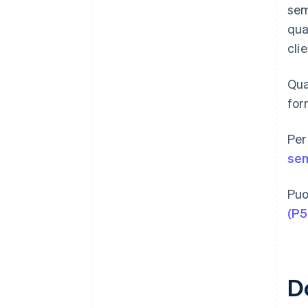
sem
qua
cli
Qua
for
Per
sem
Puo
(P5
D