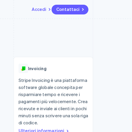
Accedi
Contattaci
Risorse
Ecosistema
Recapiti
me e marketplace
Altro
Integrazioni app
Partner
Contattaci
Product roadmap
ns
Esempi di codice
Stripe App Marketplace
Diventa nostro partner
Scopri cosa ti aspetta
 piattaforme
Blog per sviluppatori
 platforms
ibero
Stato dell'API
Radar
ari integrati
Prevenzione delle frodi
Invoicing
 fisiche
Atlas
Costituzione di start-up
Stripe Invoicing è una piattaforma
software globale concepita per
Climate
Rimozione del carbonio
risparmiare tempo e ricevere i
pagamenti più velocemente. Crea
Identity
Verifica online dell'identità
ricevute e inviale ai clienti in pochi
minuti senza scrivere una sola riga
di codice.
Ulteriori informazioni