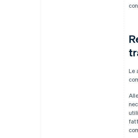
con
R
tr
Le 
co
All
nec
uti
fat
com