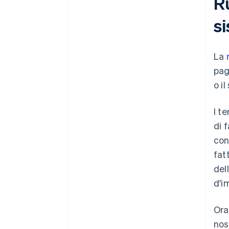
Ru
s
La
pag
o i
I t
di 
con
fat
del
d'i
Ora
nos