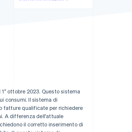
Stripe Sessions 2026
Scopri come Stripe sta
costruendo
l'infrastruttura
economica per l'IA.
Guarda ora
il 1° ottobre 2023. Questo sistema
ui consumi. Il sistema di
 fatture qualificate per richiedere
i. A differenza dell'attuale
richiedono il corretto inserimento di