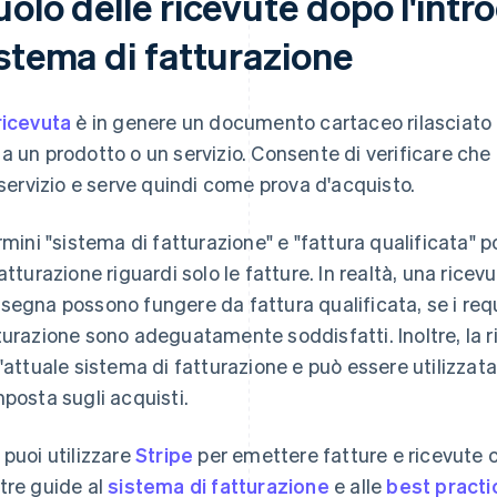
olo delle ricevute dopo l'intr
istema di fatturazione
ricevuta
è in genere un documento cartaceo rilasciato 
a un prodotto o un servizio. Consente di verificare che
l servizio e serve quindi come prova d'acquisto.
ermini "sistema di fatturazione" e "fattura qualificata" 
fatturazione riguardi solo le fatture. In realtà, una rice
segna possono fungere da fattura qualificata, se i requi
turazione sono adeguatamente soddisfatti. Inoltre, la r
l'attuale sistema di fatturazione e può essere utilizzata
mposta sugli acquisti.
 puoi utilizzare
Stripe
per emettere fatture e ricevute c
tre guide al
sistema di fatturazione
e alle
best practi