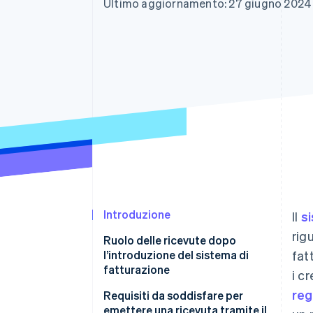
Ultimo aggiornamento: 27 giugno 2024
Link
Pagamento accelerato
Financial Connections
Conti finanziari collegati
Introduzione
Il
si
rig
Ruolo delle ricevute dopo
l’introduzione del sistema di
fat
fatturazione
i c
reg
Requisiti da soddisfare per
emettere una ricevuta tramite il