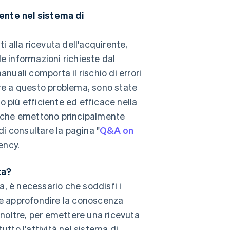
nte nel sistema di
i alla ricevuta dell'acquirente,
 informazioni richieste dal
anuali comporta il rischio di errori
are a questo problema, sono state
o più efficiente ed efficace nella
tà che emettono principalmente
di consultare la pagina "
Q&A on
ency.
ta?
, è necessario che soddisfi i
nte approfondire la conoscenza
 Inoltre, per emettere una ricevuta
utto l'attività nel sistema di