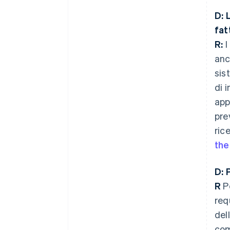
D: 
fat
R:
I
anc
sis
di 
app
pre
ric
the
D: 
R
Pe
req
del
com