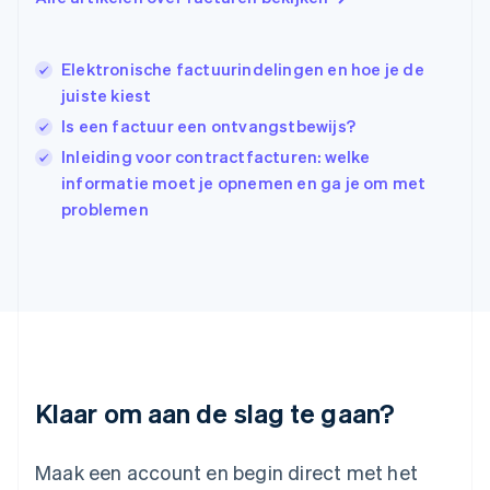
English
简体中文
Ierland
English
Elektronische factuurindelingen en hoe je de
India
juiste kiest
English
Is een factuur een ontvangstbewijs?
Italië
Italiano
English
Inleiding voor contractfacturen: welke
Japan
informatie moet je opnemen en ga je om met
日本語
English
problemen
Kroatië
English
Italiano
Letland
English
Liechtenstein
Deutsch
English
Litouwen
English
Luxemburg
Klaar om aan de slag te gaan?
Français
Deutsch
English
Maleisië
English
简体中文
Maak een account en begin direct met het
Malta