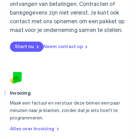
ontvangen van betalingen. Contracten of
English
Mexico
bankgegevens zijn niet vereist. Je kunt ook
Español
English
contact met ons opnemen om een pakket op
Nederland
maat voor je onderneming samen te stellen.
Nederlands
English
Nieuw-Zeeland
English
Start nu
Neem contact op
Noorwegen
English
Oostenrijk
Deutsch
English
Polen
English
Portugal
Português
English
Invoicing
Roemenië
Maak een factuur en verstuur deze binnen een paar
English
minuten naar je klanten, zonder dat je iets hoeft te
Singapore
English
简体中文
programmeren.
Slovenië
Alles over Invoicing
English
Italiano
Slowakije