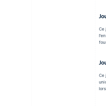
Jo
Ce 
l'e
fou
Jo
Ce 
uni
lor