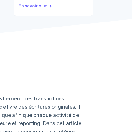
En savoir plus
Stripe Sessions 2026
Découvrez comment
Stripe construit
l’infrastructure
économique de l’IA.
Regarder la vidéo
gistrement des transactions
 livre des écritures originales. Il
ique afin que chaque activité de
eure et reporting. Dans cet article,
ment la consignation s'intègre