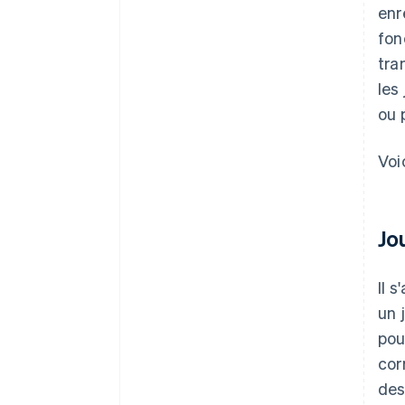
enr
fon
tra
les
ou 
Voi
Jo
Il 
un 
pou
cor
des