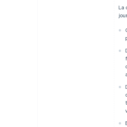
La 
Double enregistrement d’une
jou
même transaction
Absence de descriptions
Écritures de réajustement
manquantes
Absence de pièces justificatives