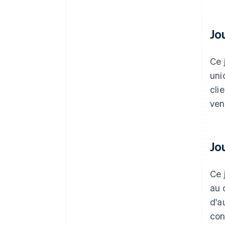
Jo
Ce 
uni
cli
ven
Jo
Ce 
au 
d'a
con