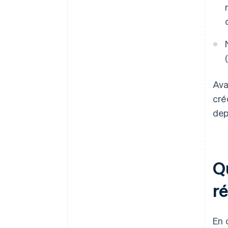
Ava
cré
dep
Qu
r
En 