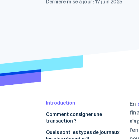
Authorization Boost
Dernière mise à jour : 17 juin 2025
Acceptation optimisée
Link
Paiements accélérés
Financial Connections
Comptes financiers associés
Introduction
En
fin
Comment consigner une
transaction ?
s'a
l'e
Quels sont les types de journaux
nou
les plus répandus ?