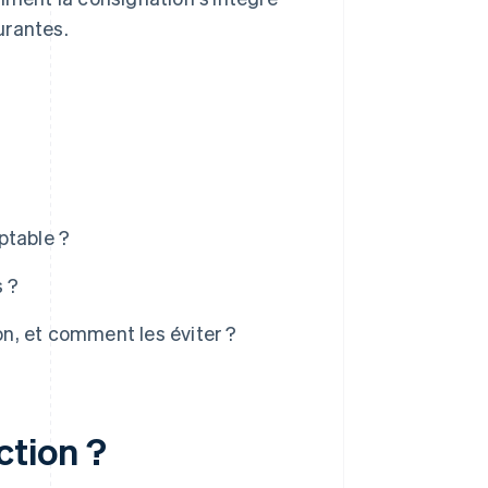
urantes.
ptable ?
s ?
on, et comment les éviter ?
tion ?