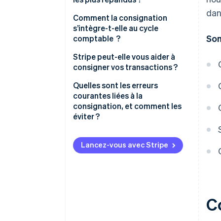
dan
Journal général
Comment la consignation
s’intègre-t-elle au cycle
Journal des ventes
So
comptable ?
Journal des encaissements
Stripe peut-elle vous aider à
consigner vos transactions ?
Journal des paiements (ou
décaissements) en espèces
Quelles sont les erreurs
courantes liées à la
Journal des achats
consignation, et comment les
éviter ?
Journal des retours sur ventes
et indemnités :
Confusion entre débits et
crédits
Lancez-vous avec Stripe
Journal des retours sur achats
et indemnités
Oubli d’enregistrement d’une
transaction
Utilisation d’un compte
C
incorrect
Saisie d’un montant erroné