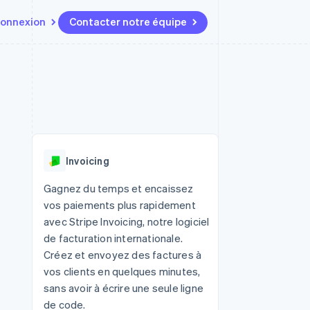
onnexion
Contacter notre équipe
Ressources
Écosystème
Contact
t marketplaces
Plus
Intégrations d'applications
Partenaires
Contacter notre équipe
Product roadmap
elle
Exemples de code
Stripe App Marketplace
Devenir partenaire
Découvrez les prochaines
r les
Blog des développeurs
évolutions
rs
État de l'API
 platforms
Radar
ciers intégrés
Invoicing
Prévention de la fraude
ratif
es et virtuelles
Atlas
Gagnez du temps et encaissez
Constitution de start-up
vos paiements plus rapidement
Climate
avec Stripe Invoicing, notre logiciel
Élimination du carbone
de facturation internationale.
Identity
Créez et envoyez des factures à
Vérification de l'identité
vos clients en quelques minutes,
sans avoir à écrire une seule ligne
de code.