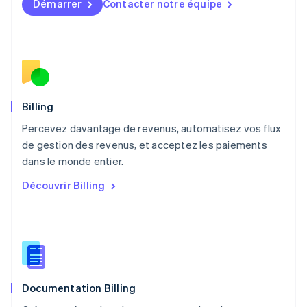
Démarrer
Contacter notre équipe
Malte
English
Mexique
Español
English
Norvège
English
Nouvelle-Zélande
English
Billing
Pays-Bas
Percevez davantage de revenus, automatisez vos flux
Nederlands
English
de gestion des revenus, et acceptez les paiements
Pologne
English
dans le monde entier.
Portugal
Découvrir Billing
Português
English
R.A.S. de Hong Kong, Chine
English
简体中文
République tchèque
English
Roumanie
English
Documentation Billing
Royaume-Uni
English