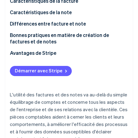
Caractéristiques de la facture
Découvrez les prochaines évolutions
Commerce en ligne
Caractéristiques de la note
Radar
Prévention de la fraude
Différences entre facture et note
Écosystème
Atlas
Constitution de start-up
Différences
Bonnes pratiques en matière de création de
Partenaires
factures et de notes
Climate
Stripe App Marketplace
Points communs
Élimination du carbone
Avantages de Stripe
Identity
Stripe Billing
Vérification de l'identité
Démarrer avec Stripe
Stripe Invoicing
L'utilité des factures et des notes va au-delà du simple
Stripe Sessions 2026
équilibrage de comptes et concerne tous les aspects
Découvrez comment Stripe construit l’infrastructure écono
de l'entreprise et de ses relations avec la clientèle. Ces
Regarder la vidéo
pièces comptables aident à cerner les clients et leurs
comportements, à améliorer l'efficacité des processus
et à fournir des données susceptibles d'éclairer