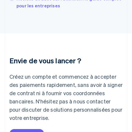
Grèce
pour les entreprises
English
Hongrie
English
Inde
English
Irlande
English
Italie
Italiano
English
Envie de vous lancer ?
Japon
日本語
English
Créez un compte et commencez à accepter
Lettonie
English
des paiements rapidement, sans avoir à signer
Liechtenstein
de contrat ni à fournir vos coordonnées
Deutsch
English
Lituanie
bancaires. N'hésitez pas à nous contacter
English
pour discuter de solutions personnalisées pour
Luxembourg
votre entreprise.
Français
Deutsch
English
Malaisie
English
简体中文