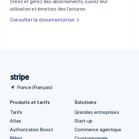
Créez et gérez des abonnements, suivez leur
Singapour
utilisation et émettez des factures.
English
简体中文
Slovaquie
Consulter la documentation
English
Slovénie
English
Italiano
Suède
Svenska
English
Suisse
Deutsch
Français
Italiano
English
Thaïlande
ไทย
English
France (Français)
Produits et tarifs
Solutions
Tarifs
Grandes entreprises
Atlas
Start-up
Authorization Boost
Commerce agentique
Billing
Cryptomonnaie