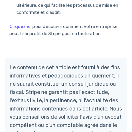
ultérieure, ce qui facilite les processus de mise en
conformité et d'audit.
Cliquez ici
pour découvrir comment votre entreprise
peut tirer profit de Stripe pour sa facturation.
Allemagne
Deutsch
English
Australie
Le contenu de cet article est fourni à des fins
English
informatives et pédagogiques uniquement. Il
Autriche
ne saurait constituer un conseil juridique ou
Deutsch
English
Belgique
fiscal. Stripe ne garantit pas l'exactitude,
Nederlands
Français
Deutsch
English
l'exhaustivité, la pertinence, ni l'actualité des
Brésil
Português
English
informations contenues dans cet article. Nous
Bulgarie
vous conseillons de solliciter l'avis d'un avocat
English
Canada
compétent ou d'un comptable agréé dans le
English
Français