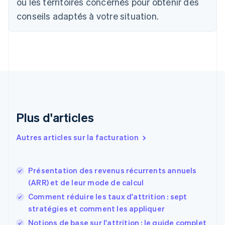
ou les territoires concernés pour obtenir des
Chine continentale
conseils adaptés à votre situation.
简体中文
English
Chypre
English
Croatie
English
Italiano
Danemark
English
Émirats arabes unis
English
Espagne
Plus d'articles
Español
English
Estonie
Autres articles sur la facturation
English
États-Unis
English
Español
简体中文
Présentation des revenus récurrents annuels
Finlande
English
Svenska
(ARR) et de leur mode de calcul
France
Comment réduire les taux d'attrition : sept
Français
English
stratégies et comment les appliquer
Gibraltar
English
Notions de base sur l'attrition : le guide complet