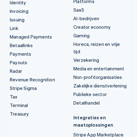
Platforms
Identity
SaaS
Invoicing
AI-bedrijven
Issuing
Creator economy
Link
Gaming
Managed Payments
Horeca, reizen en vrije
Betaallinks
tijd
Payments
Verzekering
Payouts
Media en entertainment
Radar
Non-profitorganisaties
Revenue Recognition
Zakelijke dienstverlening
Stripe Sigma
Publieke sector
Tax
Detailhandel
Terminal
Treasury
Integraties en
maatoplossingen
Stripe App Marketplace