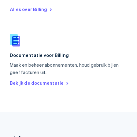
Slovenië
Alles over Billing
English
Italiano
Slowakije
English
Spanje
Español
English
Thailand
ไทย
English
Documentatie voor Billing
Tsjechië
English
Maak en beheer abonnementen, houd gebruik bij en
Vasteland van China
geef facturen uit.
简体中文
English
Verenigd Koninkrijk
Bekijk de documentatie
English
Verenigde Arabische Emiraten
English
Verenigde Staten
English
Español
简体中文
Zweden
Svenska
English
Zwitserland
Deutsch
Français
Italiano
English