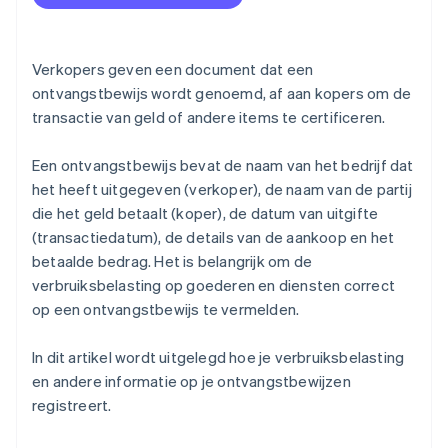
3. Neem de verbruiksbelasting op in de uitsplitsing
4. Informatie over verbruiksbelasting die je in de
beschrijving moet opnemen
Verkopers geven een document dat een
ontvangstbewijs wordt genoemd, af aan kopers om de
transactie van geld of andere items te certificeren.
Een ontvangstbewijs bevat de naam van het bedrijf dat
het heeft uitgegeven (verkoper), de naam van de partij
die het geld betaalt (koper), de datum van uitgifte
(transactiedatum), de details van de aankoop en het
betaalde bedrag. Het is belangrijk om de
verbruiksbelasting op goederen en diensten correct
op een ontvangstbewijs te vermelden.
In dit artikel wordt uitgelegd hoe je verbruiksbelasting
en andere informatie op je ontvangstbewijzen
registreert.