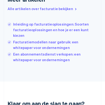
Hongarije
Alle artikelen over facturatie bekijken
English
Hongkong SAR, China
English
简体中文
Ierland
Inleiding op facturatieoplossingen: Soorten
English
facturatieoplossingen en hoe je er een kunt
India
kiezen
English
Facturatiemodellen naar gebruik: een
Italië
Italiano
English
whitepaper voor ondernemingen
Japan
Een abonnementsdienst verkopen: een
日本語
English
whitepaper voor ondernemingen
Kroatië
English
Italiano
Letland
English
Liechtenstein
Deutsch
English
Litouwen
English
Luxemburg
Klaar om aan de slag te gaan?
Français
Deutsch
English