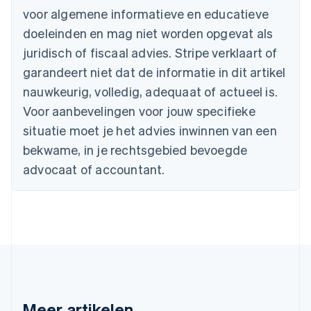
voor algemene informatieve en educatieve
Brazilië
Português
English
doeleinden en mag niet worden opgevat als
Bulgarije
juridisch of fiscaal advies. Stripe verklaart of
English
Canada
garandeert niet dat de informatie in dit artikel
English
Français
nauwkeurig, volledig, adequaat of actueel is.
Cyprus
Voor aanbevelingen voor jouw specifieke
English
Denemarken
situatie moet je het advies inwinnen van een
English
bekwame, in je rechtsgebied bevoegde
Duitsland
advocaat of accountant.
Deutsch
English
Estland
English
Finland
English
Svenska
Frankrijk
Français
English
Gibraltar
English
Griekenland
Meer artikelen
English