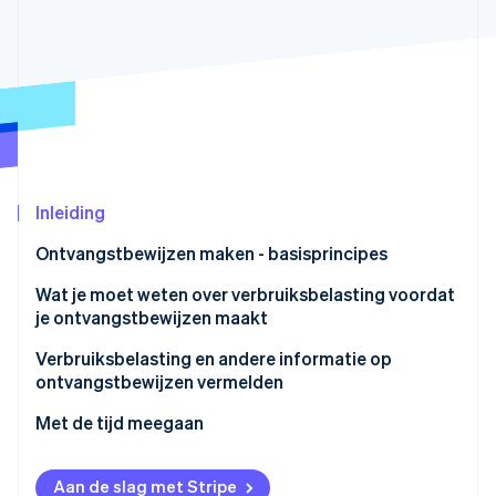
Oprichting van een start-up
Climate
Ecosysteem
CO₂-verwijdering
Partners
Identity
Stripe App Marketplace
Online identiteitsverificatie
Inleiding
Ontvangstbewijzen maken - basisprincipes
Stripe Sessions 2026
Ontdek hoe Stripe de economische infrastructuu
Wat je moet weten over verbruiksbelasting voordat
Nu bekijken
je ontvangstbewijzen maakt
Verbruiksbelasting en andere informatie op
ontvangstbewijzen vermelden
1. Bedragen zijn inclusief verbruiksbelasting
Met de tijd meegaan
2. Is een aparte btw-verklaring vereist?
Aan de slag met Stripe