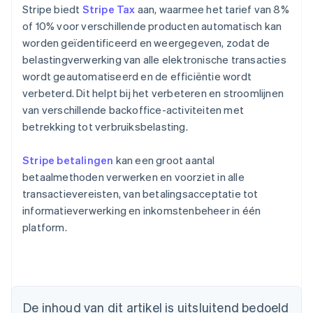
Stripe biedt
Stripe Tax
aan, waarmee het tarief van 8%
of 10% voor verschillende producten automatisch kan
worden geïdentificeerd en weergegeven, zodat de
belastingverwerking van alle elektronische transacties
wordt geautomatiseerd en de efficiëntie wordt
verbeterd. Dit helpt bij het verbeteren en stroomlijnen
van verschillende backoffice-activiteiten met
betrekking tot verbruiksbelasting.
Stripe betalingen
kan een groot aantal
betaalmethoden verwerken en voorziet in alle
transactievereisten, van betalingsacceptatie tot
informatieverwerking en inkomstenbeheer in één
platform.
Australië
English
België
De inhoud van dit artikel is uitsluitend bedoeld
Nederlands
Français
Deutsch
English