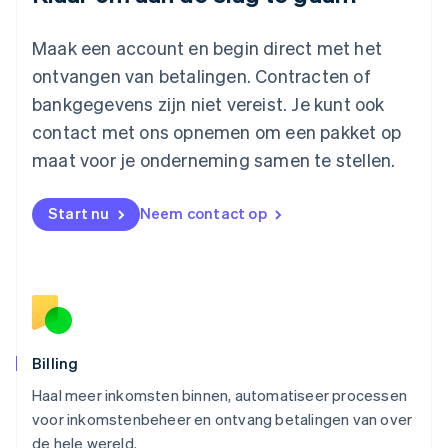
Maleisië
English
简体中文
Maak een account en begin direct met het
Malta
ontvangen van betalingen. Contracten of
English
Mexico
bankgegevens zijn niet vereist. Je kunt ook
Español
English
contact met ons opnemen om een pakket op
Nederland
maat voor je onderneming samen te stellen.
Nederlands
English
Nieuw-Zeeland
English
Start nu
Neem contact op
Noorwegen
English
Oostenrijk
Deutsch
English
Polen
English
Portugal
Português
English
Billing
Roemenië
Haal meer inkomsten binnen, automatiseer processen
English
voor inkomstenbeheer en ontvang betalingen van over
Singapore
English
简体中文
de hele wereld.