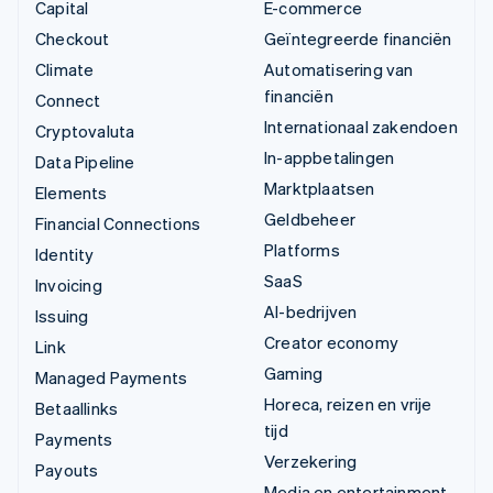
Capital
E-commerce
Checkout
Geïntegreerde financiën
Climate
Automatisering van
financiën
Connect
Internationaal zakendoen
Cryptovaluta
In-appbetalingen
Data Pipeline
Marktplaatsen
Elements
Geldbeheer
Financial Connections
Platforms
Identity
SaaS
Invoicing
AI-bedrijven
Issuing
Creator economy
Link
Gaming
Managed Payments
Horeca, reizen en vrije
Betaallinks
tijd
Payments
Verzekering
Payouts
Media en entertainment