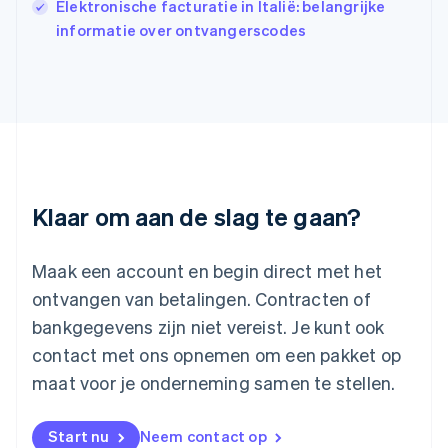
Elektronische facturatie in Italië: belangrijke
日本語
English
informatie over ontvangerscodes
Kroatië
English
Italiano
Letland
English
Liechtenstein
Deutsch
English
Litouwen
English
Luxemburg
Klaar om aan de slag te gaan?
Français
Deutsch
English
Maleisië
English
简体中文
Maak een account en begin direct met het
Malta
ontvangen van betalingen. Contracten of
English
Mexico
bankgegevens zijn niet vereist. Je kunt ook
Español
English
contact met ons opnemen om een pakket op
Nederland
maat voor je onderneming samen te stellen.
Nederlands
English
Nieuw-Zeeland
English
Start nu
Neem contact op
Noorwegen