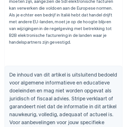
moeten zijn, aangezien de SdI elektronische facturen
kan verwerken die voldoen aan de Europese normen.
Als je echter een bedrijf in Italië hebt dat handel drijft
met andere EU-landen, moet je op de hoogte blijven
van wijzigingen in de regelgeving met betrekking tot
B2B elektronische facturering in de landen waar je
handelspartners zijn gevestigd.
Australië
English
België
Nederlands
Français
Deutsch
English
Brazilië
De inhoud van dit artikel is uitsluitend bedoeld
Português
English
Bulgarije
voor algemene informatieve en educatieve
English
doeleinden en mag niet worden opgevat als
Canada
juridisch of fiscaal advies. Stripe verklaart of
English
Français
Cyprus
garandeert niet dat de informatie in dit artikel
English
nauwkeurig, volledig, adequaat of actueel is.
Denemarken
English
Voor aanbevelingen voor jouw specifieke
Duitsland