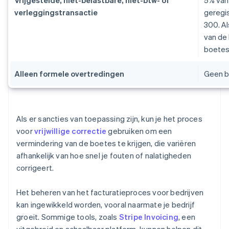
verleggingstransactie
geregi
300. Al
van de 
boetes
Alleen formele overtredingen
Geen b
Als er sancties van toepassing zijn, kun je het proces
voor
vrijwillige correctie
gebruiken om een
vermindering van de boetes te krijgen, die variëren
afhankelijk van hoe snel je fouten of nalatigheden
corrigeert.
Het beheren van het facturatieproces voor bedrijven
kan ingewikkeld worden, vooral naarmate je bedrijf
groeit. Sommige tools, zoals
Stripe Invoicing
, een
uitgebreid en schaalbaar platform, kunnen helpen dit