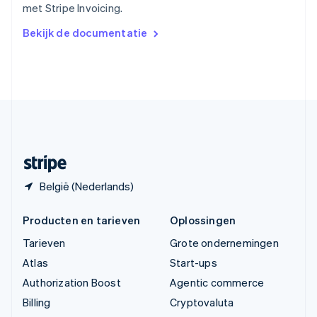
met Stripe Invoicing.
简体中文
English
Verenigd Koninkrijk
Bekijk de documentatie
English
Verenigde Arabische Emiraten
English
Verenigde Staten
English
Español
简体中文
Zweden
Svenska
English
Zwitserland
Deutsch
Français
Italiano
English
België (Nederlands)
Producten en tarieven
Oplossingen
Tarieven
Grote ondernemingen
Atlas
Start-ups
Authorization Boost
Agentic commerce
Billing
Cryptovaluta