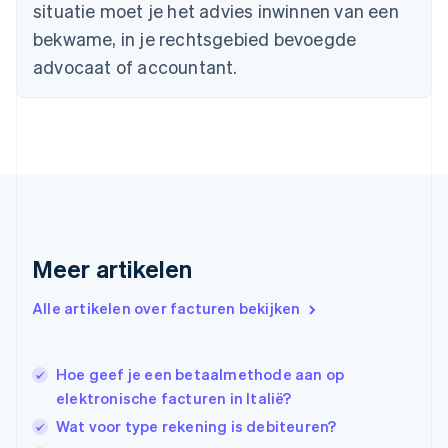
situatie moet je het advies inwinnen van een
Deutsch
English
Estland
bekwame, in je rechtsgebied bevoegde
English
advocaat of accountant.
Finland
English
Svenska
Frankrijk
Français
English
Gibraltar
English
Griekenland
English
Hongarije
Meer artikelen
English
Hongkong SAR, China
English
简体中文
Alle artikelen over facturen bekijken
Ierland
English
India
Hoe geef je een betaalmethode aan op
English
elektronische facturen in Italië?
Italië
Italiano
English
Wat voor type rekening is debiteuren?
Japan