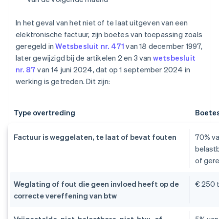
In het geval van het niet of te laat uitgeven van een
elektronische factuur, zijn boetes van toepassing zoals
geregeld in
Wetsbesluit nr. 471
van 18 december 1997,
later gewijzigd bij de artikelen 2 en 3 van
wetsbesluit
nr. 87
van 14 juni 2024, dat op 1 september 2024 in
werking is getreden. Dit zijn:
Type overtreding
Boete
Factuur is weggelaten, te laat of bevat fouten
70% va
belast
of ger
Weglating of fout die geen invloed heeft op de
€ 250 
correcte vereffening van btw
Vrijgestelde, niet-belastbare, niet-btw- of
5% van