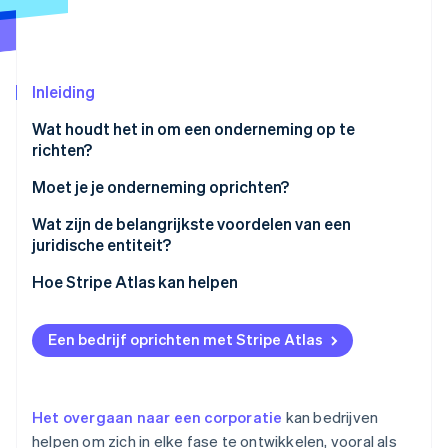
Oprichting van een start-up
Climate
Ecosysteem
CO₂-verwijdering
Inleiding
Partners
Identity
Stripe App Marketplace
Online identiteitsverificatie
Wat houdt het in om een onderneming op te
richten?
Moet je je onderneming oprichten?
Wat zijn de belangrijkste voordelen van een
Stripe Sessions 2026
juridische entiteit?
Ontdek hoe Stripe de economische infrastructuu
Nu bekijken
1. Minder persoonlijke aansprakelijkheid
Hoe Stripe Atlas kan helpen
2. Belastingvoordelen voor bedrijven
Aanmelden bij Atlas
Een bedrijf oprichten met Stripe Atlas
3. Blijvend karakter en overdraagbaarheid
Betalingen accepteren en bankieren voordat je EIN-
nummer arriveert
4. Geloofwaardigheid en groeipotentieel
Aankoop van aandelen door de oprichter zonder
Het overgaan naar een corporatie
kan bedrijven
5. Betere toegang tot kapitaal
contant geld
helpen om zich in elke fase te ontwikkelen, vooral als