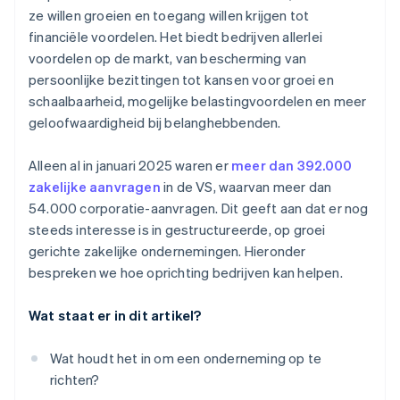
ze willen groeien en toegang willen krijgen tot
6. Makkelijkere eigendomsoverdracht
Automatische indiening van
financiële voordelen. Het biedt bedrijven allerlei
belastingkeuzeformulier 83(b)
7. Afzonderlijke kredietwaardigheid
voordelen op de markt, van bescherming van
Juridische bedrijfsdocumenten van wereldklasse
persoonlijke bezittingen tot kansen voor groei en
8. Unieke secundaire arbeidsvoorwaarden
schaalbaarheid, mogelijke belastingvoordelen en meer
Een gratis jaar Stripe Payments, plus $ 50.000 aan
geloofwaardigheid bij belanghebbenden.
partnervoordelen en kortingen
Alleen al in januari 2025 waren er
meer dan 392.000
zakelijke aanvragen
in de VS, waarvan meer dan
54.000 corporatie-aanvragen. Dit geeft aan dat er nog
steeds interesse is in gestructureerde, op groei
gerichte zakelijke ondernemingen. Hieronder
bespreken we hoe oprichting bedrijven kan helpen.
Wat staat er in dit artikel?
Wat houdt het in om een onderneming op te
richten?