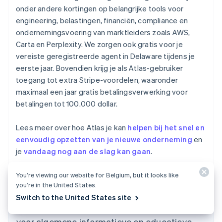
onder andere kortingen op belangrijke tools voor
engineering, belastingen, financiën, compliance en
ondernemingsvoering van marktleiders zoals AWS,
Carta en Perplexity. We zorgen ook gratis voor je
vereiste geregistreerde agent in Delaware tijdens je
eerste jaar. Bovendien krijg je als Atlas-gebruiker
toegang tot extra Stripe-voordelen, waaronder
maximaal een jaar gratis betalingsverwerking voor
betalingen tot 100.000 dollar.
Lees meer over hoe Atlas je kan
helpen bij het snel en
eenvoudig opzetten van je nieuwe onderneming
en
je
vandaag nog aan de slag kan gaan
.
You’re viewing our website for Belgium, but it looks like
Australië
you’re in the United States.
English
Switch to the United States site
België
De inhoud van dit artikel is uitsluitend bedoeld
Nederlands
Français
Deutsch
English
voor algemene informatieve en educatieve