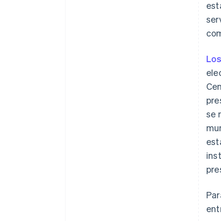
est
ser
com
Los
ele
Cen
pre
se 
mun
est
ins
pre
Par
ent