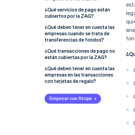
est
¿Qué servicios de pago están
leg
cubiertos por la ZAG?
qui
Ejemplo: Lieferheld
¿Qué deben tener en cuenta las
ana
empresas cuando se trata de
fon
transferencias de fondos?
Ejemplos: Fiduciarias, agencias
¿Qué transacciones de pago no
¿Qu
de cobro y empresas de
están cubiertas por la ZAG?
factoring
¿Qué deben tener en cuenta las
empresas en las transacciones
con tarjetas de regalo?
Empezar con Stripe