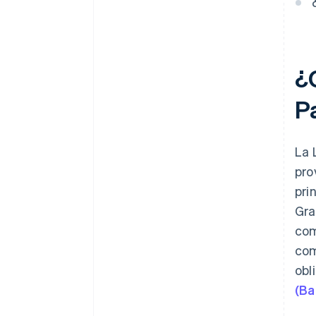
¿
P
La 
pro
pri
Gra
com
com
obl
(Ba