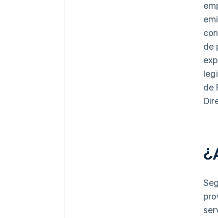
emp
emi
con
de 
exp
leg
de 
Dir
¿
Seg
pro
ser