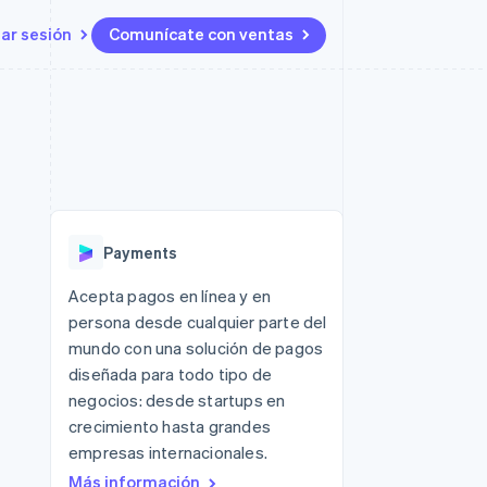
iar sesión
Comunícate con ventas
Recursos
Ecosistema
Contacto
 marketplaces
Más
Integraciones de aplicaciones
Socios
Contacta con ventas
Product roadmap
s
Ejemplos de código
Stripe App Marketplace
Conviértete en socio
Ver lo que viene
ataformas
Blog de desarrolladores
Estado de la API
Radar
Prevención de fraude
Payments
Atlas
Constitución de una startup
 lucro
Acepta pagos en línea y en
persona desde cualquier parte del
Climate
Eliminación de dióxido de
mundo con una solución de pagos
carbono
diseñada para todo tipo de
negocios: desde startups en
crecimiento hasta grandes
empresas internacionales.
Más información