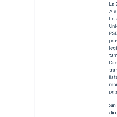
La 
Ale
Los
Uni
PSD
pro
leg
tam
Dir
tra
lis
mom
pag
Sin
dir