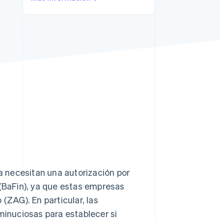
Sesiones de Stripe
2026
Descubre cómo Stripe
construye la
infraestructura
económica para la IA.
Mirar ahora
 necesitan una autorización por
 (BaFin), ya que estas empresas
(ZAG). En particular, las
inuciosas para establecer si