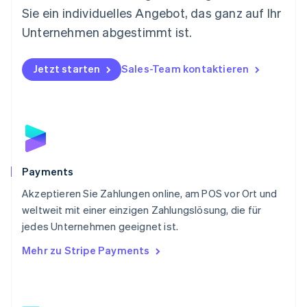
Norwegen
Sie ein individuelles Angebot, das ganz auf Ihr
English
Österreich
Unternehmen abgestimmt ist.
Deutsch
English
Polen
Jetzt starten
Sales-Team kontaktieren
English
Portugal
Português
English
Rumänien
English
Schweden
Svenska
English
Schweiz
Payments
Deutsch
Français
Italiano
English
Akzeptieren Sie Zahlungen online, am POS vor Ort und
Singapur
English
简体中文
weltweit mit einer einzigen Zahlungslösung, die für
Slowakei
jedes Unternehmen geeignet ist.
English
Mehr zu Stripe Payments
Slowenien
English
Italiano
Sonderverwaltungsregion Hongkong,
China