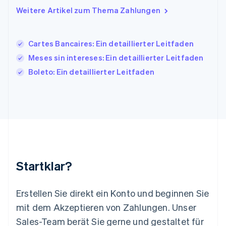
Kanada
Weitere Artikel zum Thema Zahlungen
English
Français
Kroatien
English
Italiano
Lettland
Cartes Bancaires: Ein detaillierter Leitfaden
English
Meses sin intereses: Ein detaillierter Leitfaden
Liechtenstein
Boleto: Ein detaillierter Leitfaden
Deutsch
English
Litauen
English
Luxemburg
Français
Deutsch
English
Malaysia
English
简体中文
Malta
English
Startklar?
Mexiko
Español
English
Neuseeland
Erstellen Sie direkt ein Konto und beginnen Sie
English
mit dem Akzeptieren von Zahlungen. Unser
Niederlande
Nederlands
English
Sales-Team berät Sie gerne und gestaltet für