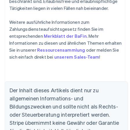
beschränkt sind. Erlaubnisfreie und erlaubnispflichtige
Tätigkeiten liegen in vielen Fällen nah beieinander.
Weitere ausführliche Informationen zum
Zahlungsdiensteaufsichtsgesetz finden Sie im
entsprechenden
Merkblatt der BaFin
. Mehr
Informationen zu diesen und ähnlichen Themen erhalten
Sie in unserer
Ressourcensammlung
oder melden Sie
sich einfach direkt bei
unserem Sales-Team
!
Australien
English
Belgien
Der Inhalt dieses Artikels dient nur zu
Nederlands
Français
Deutsch
English
Brasilien
allgemeinen Informations- und
Português
English
Bildungszwecken und sollte nicht als Rechts-
Bulgarien
oder Steuerberatung interpretiert werden.
English
Dänemark
Stripe übernimmt keine Gewähr oder Garantie
English