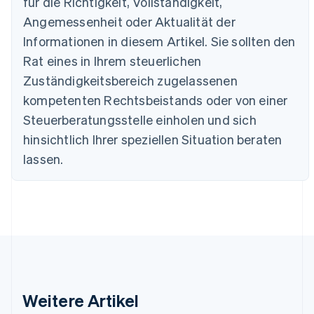
für die Richtigkeit, Vollständigkeit,
Deutschland
Deutsch
English
Angemessenheit oder Aktualität der
Estland
Informationen in diesem Artikel. Sie sollten den
English
Festlandchina
Rat eines in Ihrem steuerlichen
简体中文
English
Zuständigkeitsbereich zugelassenen
Finnland
kompetenten Rechtsbeistands oder von einer
English
Svenska
Frankreich
Steuerberatungsstelle einholen und sich
Français
English
hinsichtlich Ihrer speziellen Situation beraten
Gibraltar
lassen.
English
Griechenland
English
Indien
English
Irland
English
Italien
Italiano
English
Japan
Weitere Artikel
日本語
English