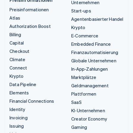
Unternehmen
Preisinformationen
Start-ups
Atlas
Agentenbasierter Handel
Authorization Boost
Krypto
Billing
E-Commerce
Capital
Embedded Finance
Checkout
Finanzautomatisierung
Climate
Globale Unternehmen
Connect
In-App-Zahlungen
Krypto
Marktplätze
Data Pipeline
Geldmanagement
Elements
Plattformen
Financial Connections
SaaS
Identity
KI-Unternehmen
Invoicing
Creator Economy
Issuing
Gaming