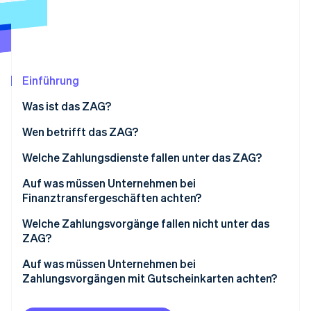
Betrugsprävention
Ecosystem
Atlas
Start-up-Gründung
Partner
Stripe App-Marktplatz
Climate
CO₂-Entnahme
Einführung
Identity
Was ist das ZAG?
Online-Identitätsprüfung
Wen betrifft das ZAG?
Welche Zahlungsdienste fallen unter das ZAG?
Beispiel Lieferheld
Auf was müssen Unternehmen bei
Stripe-Sessions 2026
Finanztransfergeschäften achten?
Erfahren Sie, wie Stripe Lösungen für die W
Jetzt ansehen
Beispiel Treuhänder/innen, Inkassounternehmen und
Welche Zahlungsvorgänge fallen nicht unter das
Factoring
ZAG?
Auf was müssen Unternehmen bei
Zahlungsvorgängen mit Gutscheinkarten achten?