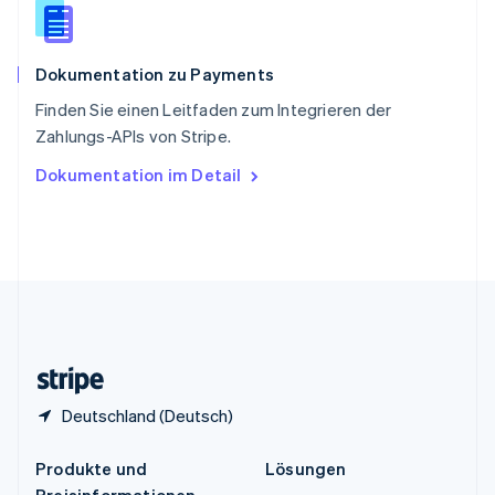
English
简体中文
Spanien
Español
English
Dokumentation zu Payments
Thailand
ไทย
English
Finden Sie einen Leitfaden zum Integrieren der
Tschechische Republik
Zahlungs-APIs von Stripe.
English
Ungarn
Dokumentation im Detail
English
Vereinigte Arabische Emirate
English
Vereinigte Staaten
English
Español
简体中文
Vereinigtes Königreich
English
Zypern
English
Deutschland (Deutsch)
Produkte und
Lösungen
Preisinformationen