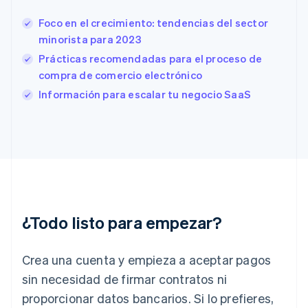
Eslovenia
English
Italiano
Foco en el crecimiento: tendencias del sector
España
minorista para 2023
Español
English
Estados Unidos
Prácticas recomendadas para el proceso de
English
Español
简体中文
compra de comercio electrónico
Estonia
Información para escalar tu negocio SaaS
English
Finlandia
English
Svenska
Francia
Français
English
Gibraltar
English
Grecia
English
¿Todo listo para empezar?
Hungría
English
India
Crea una cuenta y empieza a aceptar pagos
English
Irlanda
sin necesidad de firmar contratos ni
English
proporcionar datos bancarios. Si lo prefieres,