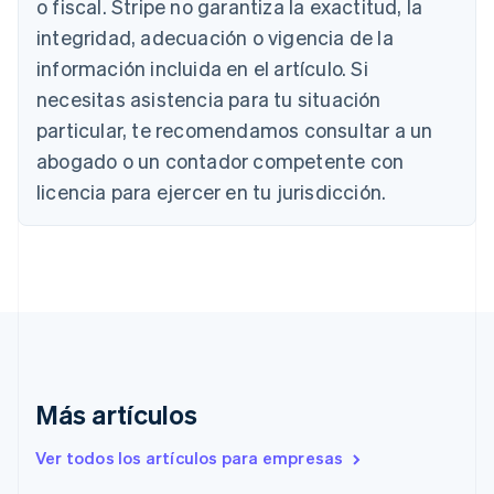
Austria
o fiscal. Stripe no garantiza la exactitud, la
Deutsch
English
integridad, adecuación o vigencia de la
Bélgica
información incluida en el artículo. Si
Nederlands
Français
Deutsch
English
Brasil
necesitas asistencia para tu situación
Português
English
particular, te recomendamos consultar a un
Bulgaria
abogado o un contador competente con
English
Canadá
licencia para ejercer en tu jurisdicción.
English
Français
China continental
简体中文
English
Chipre
English
Croacia
English
Italiano
Dinamarca
English
Emiratos Árabes Unidos
Más artículos
English
Eslovaquia
Ver todos los artículos para empresas
English