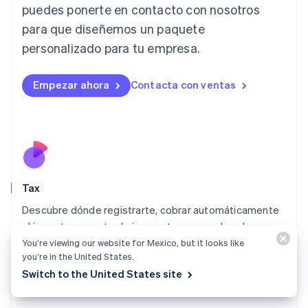
Italia
puedes ponerte en contacto con nosotros
Italiano
English
para que diseñemos un paquete
Japón
日本語
English
personalizado para tu empresa.
Letonia
English
Liechtenstein
Empezar ahora
Contacta con ventas
Deutsch
English
Lituania
English
Luxemburgo
Français
Deutsch
English
Malasia
English
简体中文
Tax
Malta
English
Descubre dónde registrarte, cobrar automáticamente
México
el importe correcto de impuestos y acceder a los
Español
English
informes necesarios para presentar declaraciones
You’re viewing our website for Mexico, but it looks like
Noruega
you’re in the United States.
fiscales.
English
Switch to the United States site
Nueva Zelandia
Explorar Tax
English
Países Bajos