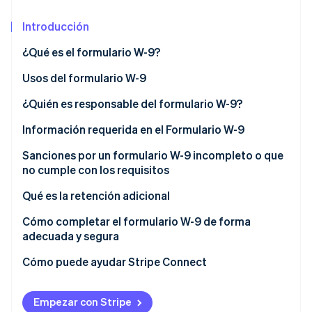
Introducción
Ecosistema
¿Qué es el formulario W-9?
Sesiones de Stripe 2026
Socios
Descubre cómo Stripe construye la infraestructura económi
Descarga de un formulario W-9
Usos del formulario W-9
Stripe App Marketplace
Mirar ahora
Diferencias entre W-9 y W-4, y W-8
¿Quién es responsable del formulario W-9?
Información requerida en el Formulario W-9
Sanciones por un formulario W-9 incompleto o que
no cumple con los requisitos
Qué es la retención adicional
Cómo completar el formulario W-9 de forma
adecuada y segura
Cómo puede ayudar Stripe Connect
Empezar con Stripe