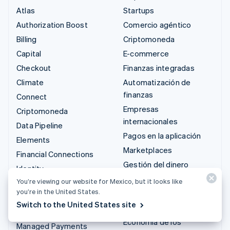
Atlas
Startups
Authorization Boost
Comercio agéntico
Billing
Criptomoneda
Capital
E-commerce
Checkout
Finanzas integradas
Climate
Automatización de
finanzas
Connect
Empresas
Criptomoneda
internacionales
Data Pipeline
Pagos en la aplicación
Elements
Marketplaces
Financial Connections
Gestión del dinero
Identity
Plataformas
You’re viewing our website for Mexico, but it looks like
Invoicing
you’re in the United States.
SaaS
Issuing
Switch to the United States site
Empresas de IA
Link
Economía de los
Managed Payments