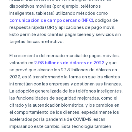
Adopción y experiencia de usuario
dispositivos móviles (por ejemplo, teléfonos
Riesgos y costos financieros
inteligentes, tabletas) utilizando métodos como
comunicación de campo cercano (NFC)
, códigos de
Fragmentación del mercado y competencia
respuesta rápida (QR) y aplicaciones de pago móvil.
Problemas de privacidad
Esto permite a los clientes pagar bienes y servicios sin
tarjetas físicas ni efectivo.
Dependencia de proveedores de tecnología
El crecimiento del mercado mundial de pagos móviles,
valorado en
2.98 billones de dólares en 2023
y que
se prevé que alcance los 27.81 billones de dólares en
2032, está transformando la forma en que los clientes
interactúan con las empresas y gestionan sus finanzas.
La adopción generalizada de los teléfonos inteligentes,
las funcionalidades de seguridad mejoradas, como el
cifrado y la autenticación biométrica, y los cambios en
el comportamiento de los clientes, especialmente los
acelerados por la pandemia de COVID-19, están
impulsando este cambio. Esta tecnología también