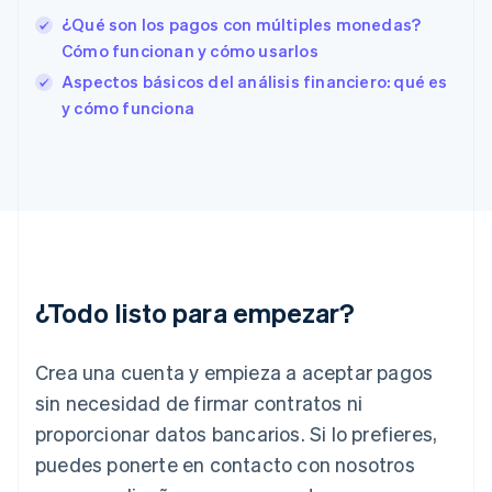
Estonia
¿Qué son los pagos con múltiples monedas?
English
Cómo funcionan y cómo usarlos
Finlandia
English
Svenska
Aspectos básicos del análisis financiero: qué es
Francia
y cómo funciona
Français
English
Gibraltar
English
Grecia
English
Hungría
English
India
English
¿Todo listo para empezar?
Irlanda
English
Crea una cuenta y empieza a aceptar pagos
Italia
Italiano
English
sin necesidad de firmar contratos ni
Japón
proporcionar datos bancarios. Si lo prefieres,
日本語
English
Letonia
puedes ponerte en contacto con nosotros
English