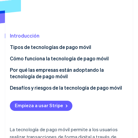
Ecosistema
Sesiones de Stripe 2026
Socios
Descubre cómo Stripe construye la infraestructura económi
Introducción
Stripe App Marketplace
Mirar ahora
Tipos de tecnologías de pago móvil
Cómo funciona la tecnología de pago móvil
Configuración de la cartera digital
Por qué las empresas están adoptando la
tecnología de pago móvil
Inicio del pago
Desafíos y riesgos de la tecnología de pago móvil
Transferencia de pagos
Vulnerabilidades de seguridad
Procesamiento de transacciones
Empieza a usar Stripe
Desafíos regulatorios y de cumplimiento de la
Finalización de la transacción
normativa
Integración y mantenimiento de tecnología
La tecnología de pago móvil permite a los usuarios
realizar transacciones de forma digital a través de