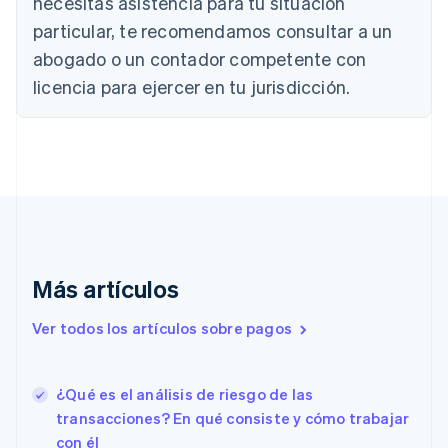
necesitas asistencia para tu situación
Bulgaria
particular, te recomendamos consultar a un
English
Canadá
abogado o un contador competente con
English
Français
licencia para ejercer en tu jurisdicción.
China continental
简体中文
English
Chipre
English
Croacia
English
Italiano
Dinamarca
English
Emiratos Árabes Unidos
English
Más artículos
Eslovaquia
English
Ver todos los artículos sobre pagos
Eslovenia
English
Italiano
España
¿Qué es el análisis de riesgo de las
Español
English
transacciones? En qué consiste y cómo trabajar
Estados Unidos
English
Español
简体中文
con él