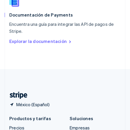
RAE de Hong Kong, China
English
简体中文
Documentación de Payments
Reino Unido
English
Encuentra una guía para integrar las API de pagos de
República Checa
Stripe.
English
Rumania
Explorar la documentación
English
Singapur
English
简体中文
Suecia
Svenska
English
Suiza
Deutsch
Français
Italiano
English
Tailandia
ไทย
English
México (Español)
Productos y tarifas
Soluciones
Precios
Empresas