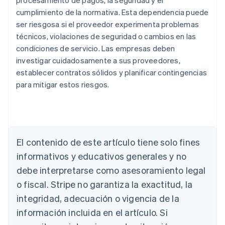
procesamiento de pagos, la seguridad y el
cumplimiento de la normativa. Esta dependencia puede
ser riesgosa si el proveedor experimenta problemas
técnicos, violaciones de seguridad o cambios en las
condiciones de servicio. Las empresas deben
investigar cuidadosamente a sus proveedores,
establecer contratos sólidos y planificar contingencias
para mitigar estos riesgos.
Alemania
El contenido de este artículo tiene solo fines
Deutsch
English
Australia
informativos y educativos generales y no
English
debe interpretarse como asesoramiento legal
Austria
Deutsch
English
o fiscal. Stripe no garantiza la exactitud, la
Bélgica
integridad, adecuación o vigencia de la
Nederlands
Français
Deutsch
English
Brasil
información incluida en el artículo. Si
Português
English