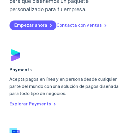
para que diseñemos un paquete
Liechtenstein
personalizado para tu empresa.
Deutsch
English
Lituania
English
Empezar ahora
Contacta con ventas
Luxemburgo
Français
Deutsch
English
Malasia
English
简体中文
Malta
English
México
Español
English
Payments
Noruega
Acepta pagos en línea y en persona desde cualquier
English
parte del mundo con una solución de pagos diseñada
Nueva Zelandia
English
para todo tipo de negocios.
Países Bajos
Explorar Payments
Nederlands
English
Polonia
English
Portugal
Português
English