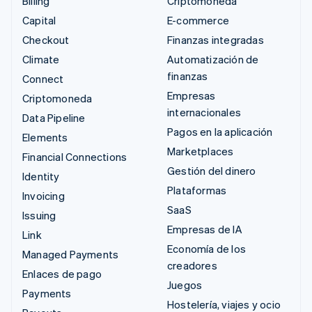
Billing
Criptomoneda
Capital
E-commerce
Checkout
Finanzas integradas
Climate
Automatización de
finanzas
Connect
Empresas
Criptomoneda
internacionales
Data Pipeline
Pagos en la aplicación
Elements
Marketplaces
Financial Connections
Gestión del dinero
Identity
Plataformas
Invoicing
SaaS
Issuing
Empresas de IA
Link
Economía de los
Managed Payments
creadores
Enlaces de pago
Juegos
Payments
Hostelería, viajes y ocio