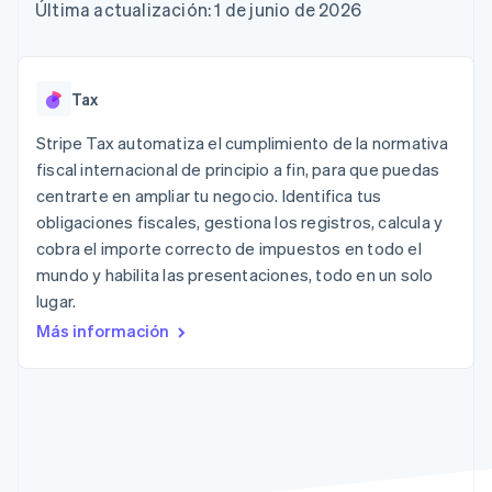
Authorization
Recognition
Empresa
Última actualización: 1 de junio de 2026
Gestión del dinero
Gestionar
Boost
Automatización
Plataformas
suscripciones
Optimizaciones
contable
Hoja de ruta del
SaaS
Ofrecer cobro por
de aceptación
Stripe Sigma
producto
consumo
Link
Informes
Conferencia anual
Emitir tarjetas
Tax
Proceso de
personalizados
Sessions
respaldadas por
compra
Data Pipeline
Empleos
monedas estables
Stripe Tax automatiza el cumplimiento de la normativa
Por sector
acelerado
Sincronización
Sala de prensa
Aprovisiona y gestiona
fiscal internacional de principio a fin, para que puedas
de datos
Stripe Press
servicios con agentes
Empresas de IA
centrarte en ampliar tu negocio. Identifica tus
Economía de los
obligaciones fiscales, gestiona los registros, calcula y
creadores
cobra el importe correcto de impuestos en todo el
Juegos
Contacto
Más
Recursos
Hostelería, viajes y ocio
mundo y habilita las presentaciones, todo en un solo
Product roadmap
Contacta con ventas
lugar.
Ver lo que viene
Seguros
Integraciones de
Conviértete en socio
Medios de
aplicaciones
Más información
Radar
comunicación y
Ejemplos de código
Prevención de fraude
entretenimiento
Blog de
Organizaciones sin
desarrolladores
Atlas
fines de lucro
Estado de la API
Constitución de una startup
Servicios
Climate
profesionales
Eliminación de dióxido de carbono
Sector público
Minorista