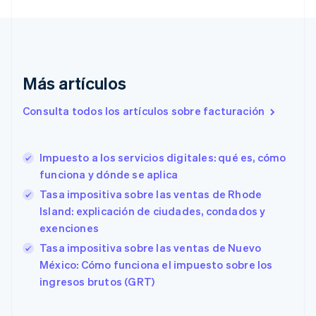
China continental
简体中文
English
Chipre
English
Croacia
Más artículos
English
Italiano
Dinamarca
Consulta todos los artículos sobre facturación
English
Emiratos Árabes Unidos
English
Impuesto a los servicios digitales: qué es, cómo
Eslovaquia
English
funciona y dónde se aplica
Eslovenia
Tasa impositiva sobre las ventas de Rhode
English
Italiano
Island: explicación de ciudades, condados y
España
exenciones
Español
English
Estados Unidos
Tasa impositiva sobre las ventas de Nuevo
English
Español
简体中文
México: Cómo funciona el impuesto sobre los
Estonia
ingresos brutos (GRT)
English
Finlandia
English
Svenska