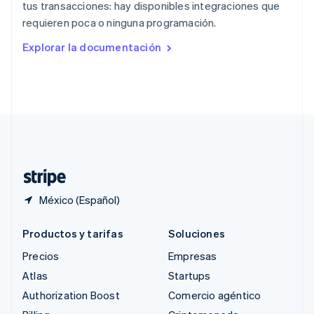
tus transacciones: hay disponibles integraciones que
República Checa
requieren poca o ninguna programación.
English
Rumania
Explorar la documentación
English
Singapur
English
简体中文
Suecia
Svenska
English
Suiza
Deutsch
Français
Italiano
English
Tailandia
ไทย
English
México (Español)
Productos y tarifas
Soluciones
Precios
Empresas
Atlas
Startups
Authorization Boost
Comercio agéntico