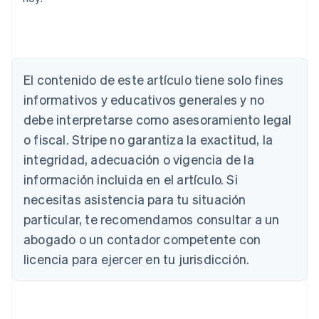
El contenido de este artículo tiene solo fines
informativos y educativos generales y no
debe interpretarse como asesoramiento legal
Alemania
o fiscal. Stripe no garantiza la exactitud, la
Deutsch
English
integridad, adecuación o vigencia de la
Australia
English
información incluida en el artículo. Si
Austria
necesitas asistencia para tu situación
Deutsch
English
Bélgica
particular, te recomendamos consultar a un
Nederlands
Français
Deutsch
English
abogado o un contador competente con
Brasil
licencia para ejercer en tu jurisdicción.
Português
English
Bulgaria
English
Canadá
English
Français