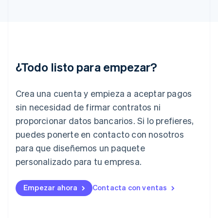
Francia
Français
English
Gibraltar
English
Grecia
English
¿Todo listo para empezar?
Hungría
English
India
Crea una cuenta y empieza a aceptar pagos
English
Irlanda
sin necesidad de firmar contratos ni
English
proporcionar datos bancarios. Si lo prefieres,
Italia
puedes ponerte en contacto con nosotros
Italiano
English
para que diseñemos un paquete
Japón
日本語
English
personalizado para tu empresa.
Letonia
English
Liechtenstein
Empezar ahora
Contacta con ventas
Deutsch
English
Lituania
English