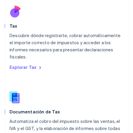
Luxemburgo
Français
Deutsch
English
Malasia
English
简体中文
Tax
Malta
English
Descubre dónde registrarte, cobrar automáticamente
México
el importe correcto de impuestos y acceder a los
Español
English
informes necesarios para presentar declaraciones
Noruega
fiscales.
English
Nueva Zelandia
Explorar Tax
English
Países Bajos
Nederlands
English
Polonia
English
Portugal
Português
English
Documentación de Tax
RAE de Hong Kong, China
English
简体中文
Automatiza el cobro del impuesto sobre las ventas, el
Reino Unido
IVA y el GST, y la elaboración de informes sobre todas
English