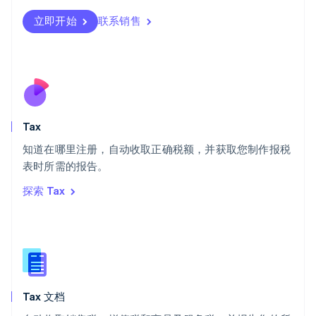
瑞典
立即开始
联系销售
Svenska
English
瑞士
Deutsch
Français
Italiano
English
塞浦路斯
English
斯洛伐克
English
斯洛文尼亚
Tax
English
Italiano
知道在哪里注册，自动收取正确税额，并获取您制作报税
泰国
ไทย
English
表时所需的报告。
希腊
探索 Tax
English
西班牙
Español
English
新加坡
English
简体中文
新西兰
English
Tax 文档
匈牙利
English