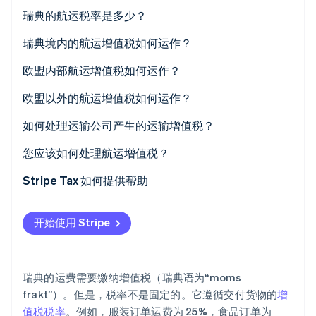
初创企业注册
瑞典的航运税率是多少？
Climate
瑞典境内的航运增值税如何运作？
碳移除
Identity
欧盟内部航运增值税如何运作？
在线身份验证
欧盟以外的航运增值税如何运作？
如何处理运输公司产生的运输增值税？
您应该如何处理航运增值税？
Stripe Sessions 2026
了解 Stripe 如何为 AI 构建经济基础设施。
Stripe Tax 如何提供帮助
立即观看
开始使用 Stripe
瑞典的运费需要缴纳增值税（瑞典语为“moms
frakt”）。但是，税率不是固定的。它遵循交付货物的
增
值税税率
。例如，服装订单运费为 25%，食品订单为