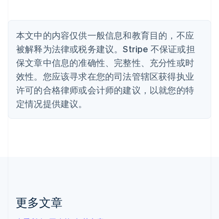
比利时
Nederlands
Français
Deutsch
English
波兰
本文中的内容仅供一般信息和教育目的，不应
English
丹麦
被解释为法律或税务建议。Stripe 不保证或担
English
保文章中信息的准确性、完整性、充分性或时
德国
效性。您应该寻求在您的司法管辖区获得执业
Deutsch
English
法国
许可的合格律师或会计师的建议，以就您的特
Français
English
定情况提供建议。
芬兰
English
Svenska
荷兰
Nederlands
English
加拿大
English
Français
捷克
English
克罗地亚
English
Italiano
更多文章
拉脱维亚
English