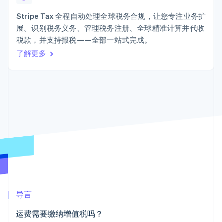
接入 125+ 种支
加密货币
Stripe Sigma
产品路线图
SaaS
付方式
自定义报告
购买
Sessions 年度大会
Stripe Tax 全程自动处理全球税务合规，让您专注业务扩
Terminal
Data Pipeline
招聘
展。识别税务义务、管理税务注册、全球精准计算并代收
线下支付
数据同步
资讯中心
Authorization
资源
税款，并支持报税——全部一站式完成。
Stripe Press
Boost
按行业
了解更多
支付成功率优
应用集成
化
AI 企业
代码示例
Link
创作者经济
开发者博客
联系
加速结账
游戏
API 状态
Financial
酒店、旅游与休闲
联系销售
Connections
保险
成为合作伙伴
关联金融账户
媒体与娱乐
数据
非营利组织
专业服务
公共部门
零售
更多
Product roadmap
了解未来规划
生态系统
导言
Radar
合作伙伴
欺诈防范
运费需要缴纳增值税吗？
Stripe App Marketplace
Atlas