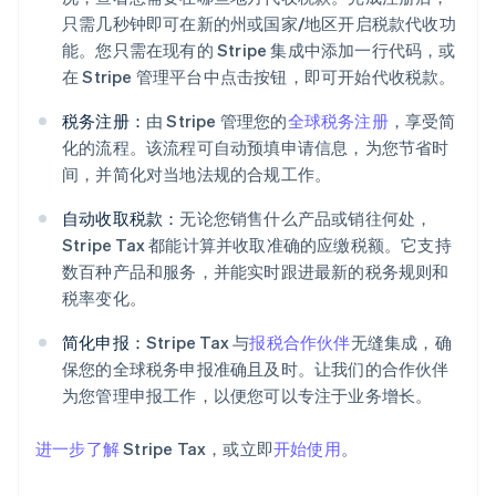
只需几秒钟即可在新的州或国家/地区开启税款代收功
能。您只需在现有的 Stripe 集成中添加一行代码，或
在 Stripe 管理平台中点击按钮，即可开始代收税款。
税务注册：
由 Stripe 管理您的
全球税务注册
，享受简
化的流程。该流程可自动预填申请信息，为您节省时
间，并简化对当地法规的合规工作。
阿联酋
自动收取税款：
无论您销售什么产品或销往何处，
English
爱尔兰
Stripe Tax 都能计算并收取准确的应缴税额。它支持
English
数百种产品和服务，并能实时跟进最新的税务规则和
爱沙尼亚
税率变化。
English
奥地利
简化申报：
Stripe Tax 与
报税合作伙伴
无缝集成，确
Deutsch
English
保您的全球税务申报准确且及时。让我们的合作伙伴
澳大利亚
为您管理申报工作，以便您可以专注于业务增长。
English
巴西
Português
English
进一步了解
Stripe Tax，或立即
开始使用
。
保加利亚
English