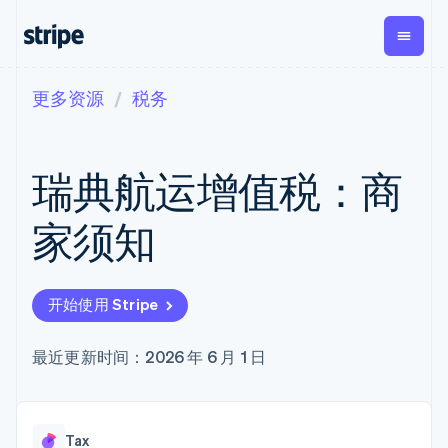
更多资源
税务
按企业阶段
文档
学习
支付
营收
资金管理
平台
易市
大型企业
Stripe 文档
博客
Payments
Billing
Treasury
初创企业
API 参考文档
客户案例
瑞典航运增值税：商
在线支付
经常性收入
Con
库与 SDK
指南
企业财务
Managed
Metronome
Stripe Apps
Payments
按用量计费
Global
平台
家须知
备案商家解决
Payouts
Subscriptions
Capi
按应用场景
方案
平
支持
向第三方
订阅管理
Payment links
客户
指南
智能体商务
打款
Invoicing
Trea
加密货币
获取支持
无代码支付
一次性或定期
Capital
开始使用 Stripe
平
电子商务
接受线上付款
托管支持方案
企业融资
Checkout
账单
嵌入
嵌入式金融
实施预置结账流程
专业服务
预构建支付界
Crypto
Tax
融服
财务自动化
构建平台或交易市场
最近更新时间：2026 年 6 月 1 日
钱包、稳
面
销售税和增值
Iss
全球化企业
管理订阅
定币发行
Elements
税自动化
实体
应用内支付
提供按用量计费
灵活的 UI 组件
和发卡基
Crypto
Revenue
虚拟
交易市场
发行稳定币支持的支付卡
Onramp
Payment
Recognition
础设施
公司
资金管理
通过智能体配置和管理服
可嵌入的
methods
会计自动化
Tax
平台
务