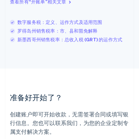
查看所有“开账单”相关文章
立陶宛
English
列支敦士登
数字服务税：定义、运作方式及适用范围
Deutsch
English
卢森堡
罗得岛州销售税率：市、县和豁免解释
Français
Deutsch
English
新墨西哥州销售税率：总收入税 (GRT) 的运作方式
罗马尼亚
English
马尔他
English
马来西亚
English
简体中文
美国
English
Español
简体中文
墨西哥
准备好开始了？
Español
English
挪威
English
创建账户即可开始收款，无需签署合同或填写银
葡萄牙
行信息。您也可以联系我们，为您的企业定制专
Português
English
日本
属支付解决方案。
日本語
English