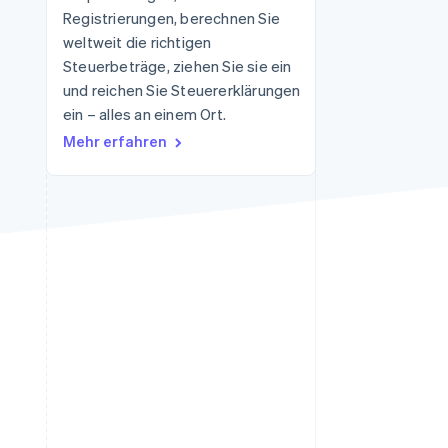
Registrierungen, berechnen Sie
weltweit die richtigen
Steuerbeträge, ziehen Sie sie ein
Stripe-Sessions 2026
Erfahren Sie, wie Stripe
und reichen Sie Steuererklärungen
Lösungen für die
ein – alles an einem Ort.
Wirtschaftsinfrastruktur
Mehr erfahren
für KI aufbaut.
Jetzt ansehen