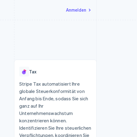
Anmelden
Ressourcen
Ecosystem
Kontakt
nd Marktplätze
Mehr
App-Integrationen
Partner
Sales-Team kontaktieren
Product roadmap
Code-Beispiele
Stripe App-Marktplatz
Partner werden
Ausblick
 Plattformen
Entwickler-Blog
 platforms
eit
API-Status
Radar
Betrugsprävention
eistungen
Tax
Atlas
onen
virtuelle Karten
Start-up-Gründung
Stripe Tax automatisiert Ihre
globale Steuerkonformität von
Climate
CO₂-Entnahme
Anfang bis Ende, sodass Sie sich
ganz auf Ihr
Identity
Online-Identitätsprüfung
Unternehmenswachstum
konzentrieren können.
Identifizieren Sie Ihre steuerlichen
Verpflichtungen, koordinieren Sie