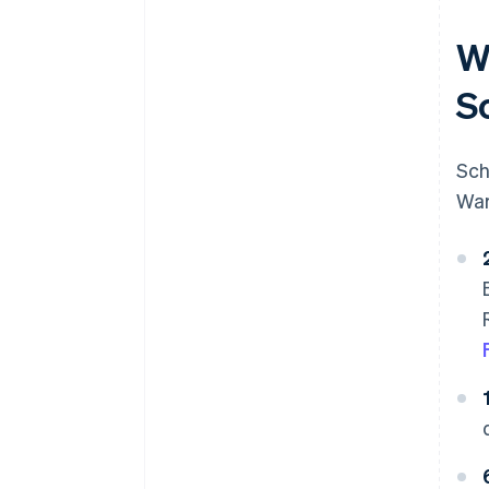
W
S
Sch
War