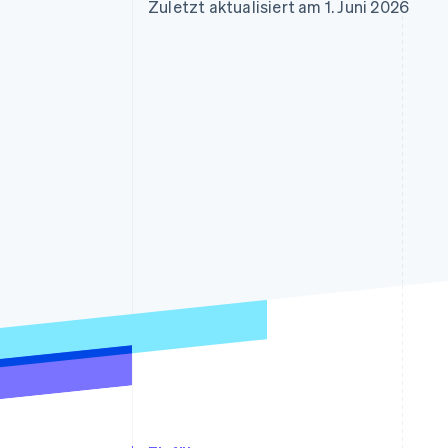
Optimierung der
Datensynchronisier
Zuletzt aktualisiert am 1. Juni 2026
Autorisierungsraten
Link
Beschleunigter Bezahlvorgang
Financial Connections
Verbundene Finanzdaten