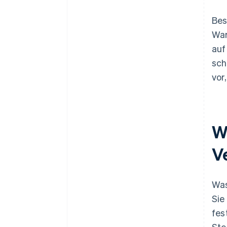
Bes
War
auf
sch
vor
W
V
Was
Sie
fes
Ste