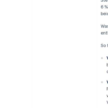
6 %
bei
Was
ent
So 