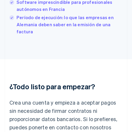
Software imprescindible para profesionales
English
autónomos en Francia
Finlandia
English
Svenska
Período de ejecución: lo que las empresas en
Francia
Alemania deben saber en la emisión de una
Français
English
factura
Gibraltar
English
Grecia
English
Hungría
English
India
English
Irlanda
¿Todo listo para empezar?
English
Italia
Crea una cuenta y empieza a aceptar pagos
Italiano
English
Japón
sin necesidad de firmar contratos ni
日本語
English
proporcionar datos bancarios. Si lo prefieres,
Letonia
English
puedes ponerte en contacto con nosotros
Liechtenstein