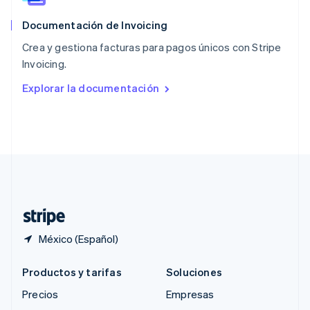
English
简体中文
Documentación de Invoicing
Reino Unido
English
Crea y gestiona facturas para pagos únicos con Stripe
República Checa
Invoicing.
English
Rumania
Explorar la documentación
English
Singapur
English
简体中文
Suecia
Svenska
English
Suiza
Deutsch
Français
Italiano
English
Tailandia
ไทย
English
México (Español)
Productos y tarifas
Soluciones
Precios
Empresas