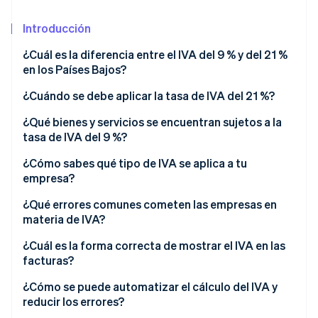
Introducción
Ecosistema
¿Cuál es la diferencia entre el IVA del 9 % y del 21 %
Sesiones de Stripe 2026
en los Países Bajos?
Socios
Descubre cómo Stripe construye la infraestructura económi
Stripe App Marketplace
Mirar ahora
¿Cuándo se debe aplicar la tasa de IVA del 21 %?
¿Qué bienes y servicios se encuentran sujetos a la
tasa de IVA del 9 %?
¿Cómo sabes qué tipo de IVA se aplica a tu
empresa?
¿Qué errores comunes cometen las empresas en
materia de IVA?
¿Cuál es la forma correcta de mostrar el IVA en las
facturas?
¿Cómo se puede automatizar el cálculo del IVA y
reducir los errores?