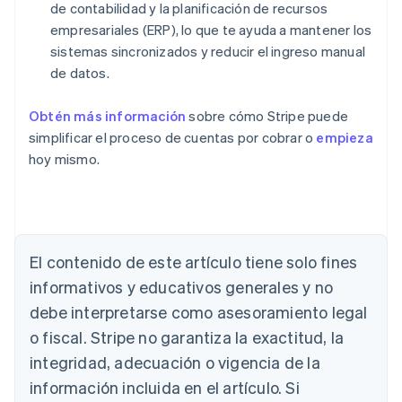
de contabilidad y la planificación de recursos
empresariales (ERP), lo que te ayuda a mantener los
sistemas sincronizados y reducir el ingreso manual
de datos.
Obtén más información
sobre cómo Stripe puede
simplificar el proceso de cuentas por cobrar o
empieza
hoy mismo.
Alemania
Deutsch
English
Australia
El contenido de este artículo tiene solo fines
English
informativos y educativos generales y no
Austria
debe interpretarse como asesoramiento legal
Deutsch
English
Bélgica
o fiscal. Stripe no garantiza la exactitud, la
Nederlands
Français
Deutsch
English
integridad, adecuación o vigencia de la
Brasil
Português
English
información incluida en el artículo. Si
Bulgaria