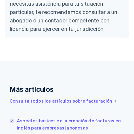
necesitas asistencia para tu situación
English
Canadá
particular, te recomendamos consultar a un
English
Français
abogado o un contador competente con
China continental
licencia para ejercer en tu jurisdicción.
简体中文
English
Chipre
English
Croacia
English
Italiano
Dinamarca
English
Emiratos Árabes Unidos
English
Eslovaquia
Más artículos
English
Eslovenia
Consulta todos los artículos sobre facturación
English
Italiano
España
Español
English
Aspectos básicos de la creación de facturas en
Estados Unidos
English
Español
简体中文
inglés para empresas japonesas
Estonia