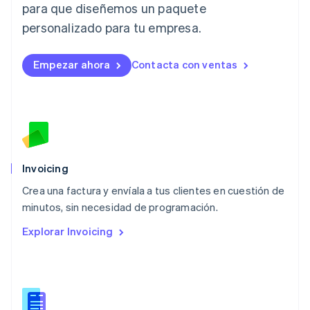
para que diseñemos un paquete
Deutsch
English
Lituania
personalizado para tu empresa.
English
Luxemburgo
Empezar ahora
Contacta con ventas
Français
Deutsch
English
Malasia
English
简体中文
Malta
English
México
Español
English
Noruega
Invoicing
English
Crea una factura y envíala a tus clientes en cuestión de
Nueva Zelandia
English
minutos, sin necesidad de programación.
Países Bajos
Explorar Invoicing
Nederlands
English
Polonia
English
Portugal
Português
English
RAE de Hong Kong, China