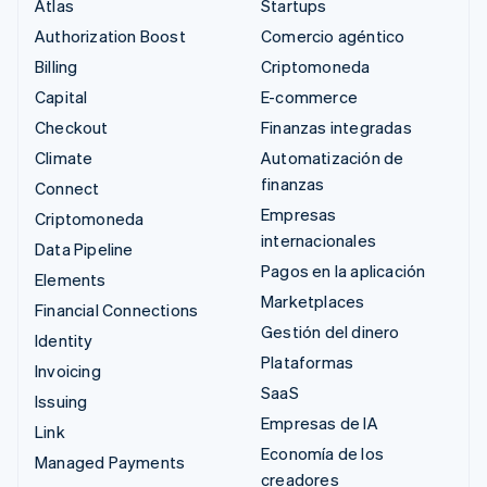
Atlas
Startups
Authorization Boost
Comercio agéntico
Billing
Criptomoneda
Capital
E-commerce
Checkout
Finanzas integradas
Climate
Automatización de
finanzas
Connect
Empresas
Criptomoneda
internacionales
Data Pipeline
Pagos en la aplicación
Elements
Marketplaces
Financial Connections
Gestión del dinero
Identity
Plataformas
Invoicing
SaaS
Issuing
Empresas de IA
Link
Economía de los
Managed Payments
creadores