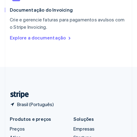
English
简体中文
Documentação do Invoicing
Reino Unido
English
Crie e gerencie faturas para pagamentos avulsos com
República Tcheca
o Stripe Invoicing.
English
Romênia
Explore a documentação
English
Singapura
English
简体中文
Suécia
Svenska
English
Suíça
Deutsch
Français
Italiano
English
Tailândia
ไทย
English
Brasil (Português)
Produtos e preços
Soluções
Preços
Empresas