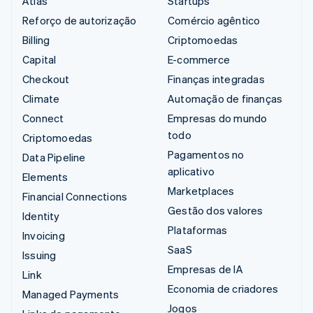
Atlas
Startups
Reforço de autorização
Comércio agêntico
Billing
Criptomoedas
Capital
E-commerce
Checkout
Finanças integradas
Climate
Automação de finanças
Connect
Empresas do mundo
todo
Criptomoedas
Pagamentos no
Data Pipeline
aplicativo
Elements
Marketplaces
Financial Connections
Gestão dos valores
Identity
Plataformas
Invoicing
SaaS
Issuing
Empresas de IA
Link
Economia de criadores
Managed Payments
Jogos