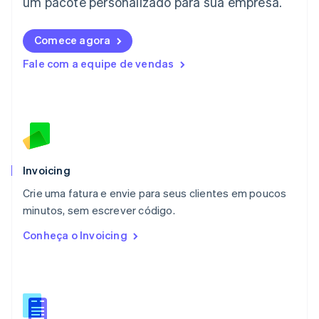
um pacote personalizado para sua empresa.
Deutsch
English
Lituânia
English
Comece agora
Luxemburgo
Fale com a equipe de vendas
Français
Deutsch
English
Malásia
English
简体中文
Malta
English
México
Español
English
Noruega
Invoicing
English
Crie uma fatura e envie para seus clientes em poucos
Nova Zelândia
English
minutos, sem escrever código.
Países Baixos
Conheça o Invoicing
Nederlands
English
Polônia
English
Portugal
Português
English
RAE de Hong Kong, China