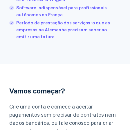
English
Software indispensável para profissionais
Finlândia
autônomos na França
English
Svenska
França
Período de prestação dos serviços: o que as
Français
English
empresas na Alemanha precisam saber ao
Gibraltar
emitir uma fatura
English
Grécia
English
Hungria
English
Índia
English
Irlanda
English
Vamos começar?
Itália
Italiano
English
Japão
Crie uma conta e comece a aceitar
日本語
English
pagamentos sem precisar de contratos nem
Letônia
dados bancários, ou fale conosco para criar
English
Liechtenstein