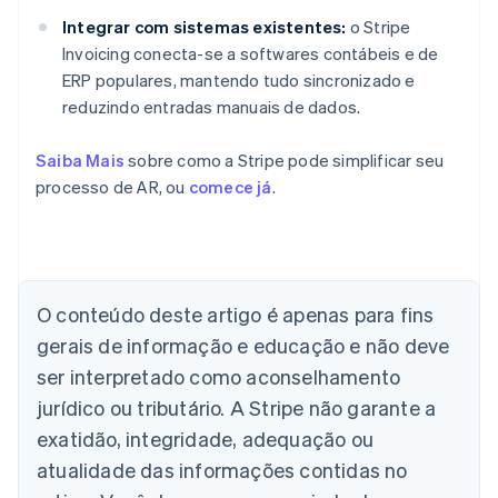
Integrar com sistemas existentes:
o Stripe
Invoicing conecta-se a softwares contábeis e de
ERP populares, mantendo tudo sincronizado e
reduzindo entradas manuais de dados.
Saiba Mais
sobre como a Stripe pode simplificar seu
processo de AR, ou
comece já
.
Alemanha
Deutsch
English
Austrália
O conteúdo deste artigo é apenas para fins
English
gerais de informação e educação e não deve
Áustria
ser interpretado como aconselhamento
Deutsch
English
Bélgica
jurídico ou tributário. A Stripe não garante a
Nederlands
Français
Deutsch
English
exatidão, integridade, adequação ou
Brasil
atualidade das informações contidas no
Português
English
Bulgária