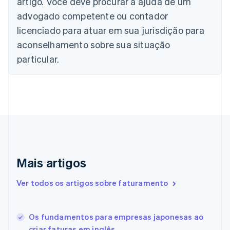
artigo. Você deve procurar a ajuda de um
English
advogado competente ou contador
Canadá
English
Français
licenciado para atuar em sua jurisdição para
China continental
aconselhamento sobre sua situação
简体中文
English
Chipre
particular.
English
Croácia
English
Italiano
Dinamarca
English
Emirados Árabes Unidos
English
Eslováquia
English
Mais artigos
Eslovênia
English
Italiano
Ver todos os artigos sobre faturamento
Espanha
Español
English
Estados Unidos
Os fundamentos para empresas japonesas ao
English
Español
简体中文
Estônia
criar faturas em inglês