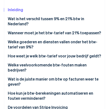
Oprichting van een start-up
Inleiding
Climate
Ecosysteem
CO₂-verwijdering
Wat is het verschil tussen 9% en 21% btw in
Partners
Nederland?
Identity
Stripe App Marketplace
Online identiteitsverificatie
Wanneer moet je het btw-tarief van 21% toepassen?
Welke goederen en diensten vallen onder het btw-
tarief van 9%?
Hoe weet je welk btw-tarief voor jouw bedrijf geldt?
Stripe Sessions 2026
Ontdek hoe Stripe de economische infrastructuu
Welke veelvoorkomende btw-fouten maken
Nu bekijken
bedrijven?
Wat is de juiste manier om btw op facturen weer te
geven?
Hoe kun je btw-berekeningen automatiseren en
fouten verminderen?
De voordelen van Stripe Invoicing