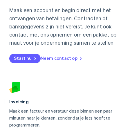
Maleisië
English
简体中文
Maak een account en begin direct met het
Malta
ontvangen van betalingen. Contracten of
English
Mexico
bankgegevens zijn niet vereist. Je kunt ook
Español
English
contact met ons opnemen om een pakket op
Nederland
maat voor je onderneming samen te stellen.
Nederlands
English
Nieuw-Zeeland
English
Start nu
Neem contact op
Noorwegen
English
Oostenrijk
Deutsch
English
Polen
English
Portugal
Português
English
Invoicing
Roemenië
Maak een factuur en verstuur deze binnen een paar
English
minuten naar je klanten, zonder dat je iets hoeft te
Singapore
English
简体中文
programmeren.
Slovenië