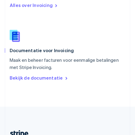
Alles over Invoicing
English
Italiano
Slowakije
English
Spanje
Español
English
Thailand
ไทย
English
Documentatie voor Invoicing
Tsjechië
English
Maak en beheer facturen voor eenmalige betalingen
Vasteland van China
met Stripe Invoicing.
简体中文
English
Verenigd Koninkrijk
Bekijk de documentatie
English
Verenigde Arabische Emiraten
English
Verenigde Staten
English
Español
简体中文
Zweden
Svenska
English
Zwitserland
Deutsch
Français
Italiano
English