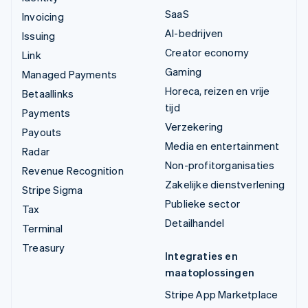
SaaS
Invoicing
AI-bedrijven
Issuing
Creator economy
Link
Gaming
Managed Payments
Horeca, reizen en vrije
Betaallinks
tijd
Payments
Verzekering
Payouts
Media en entertainment
Radar
Non-profitorganisaties
Revenue Recognition
Zakelijke dienstverlening
Stripe Sigma
Publieke sector
Tax
Detailhandel
Terminal
Treasury
Integraties en
maatoplossingen
Stripe App Marketplace