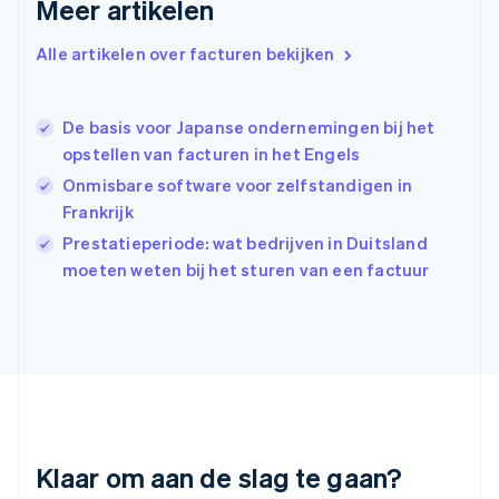
Meer artikelen
Hongarije
English
Hongkong SAR, China
Alle artikelen over facturen bekijken
English
简体中文
Ierland
English
De basis voor Japanse ondernemingen bij het
India
opstellen van facturen in het Engels
English
Onmisbare software voor zelfstandigen in
Italië
Italiano
English
Frankrijk
Japan
Prestatieperiode: wat bedrijven in Duitsland
日本語
English
moeten weten bij het sturen van een factuur
Kroatië
English
Italiano
Letland
English
Liechtenstein
Deutsch
English
Litouwen
English
Luxemburg
Klaar om aan de slag te gaan?
Français
Deutsch
English