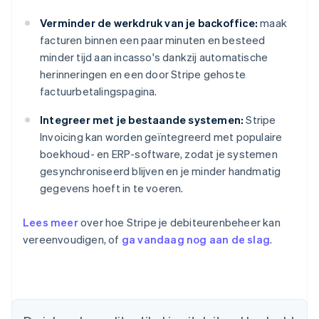
Verminder de werkdruk van je backoffice:
maak
facturen binnen een paar minuten en besteed
minder tijd aan incasso's dankzij automatische
herinneringen en een door Stripe gehoste
factuurbetalingspagina.
Integreer met je bestaande systemen:
Stripe
Invoicing kan worden geïntegreerd met populaire
boekhoud- en ERP-software, zodat je systemen
gesynchroniseerd blijven en je minder handmatig
gegevens hoeft in te voeren.
Lees meer
over hoe Stripe je debiteurenbeheer kan
vereenvoudigen, of
ga vandaag nog aan de slag
.
Australië
English
België
Nederlands
Français
Deutsch
English