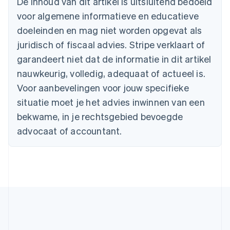
De inhoud van dit artikel is uitsluitend bedoeld
Brazilië
voor algemene informatieve en educatieve
Português
English
Bulgarije
doeleinden en mag niet worden opgevat als
English
juridisch of fiscaal advies. Stripe verklaart of
Canada
English
Français
garandeert niet dat de informatie in dit artikel
Cyprus
nauwkeurig, volledig, adequaat of actueel is.
English
Denemarken
Voor aanbevelingen voor jouw specifieke
English
situatie moet je het advies inwinnen van een
Duitsland
bekwame, in je rechtsgebied bevoegde
Deutsch
English
Estland
advocaat of accountant.
English
Finland
English
Svenska
Frankrijk
Français
English
Gibraltar
English
Griekenland
English