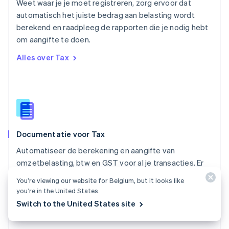
English
Weet waar je je moet registreren, zorg ervoor dat
Portugal
automatisch het juiste bedrag aan belasting wordt
Português
English
berekend en raadpleeg de rapporten die je nodig hebt
Roemenië
om aangifte te doen.
English
Singapore
Alles over Tax
English
简体中文
Slovenië
English
Italiano
Slowakije
English
Spanje
Español
English
Documentatie voor Tax
Thailand
ไทย
English
Automatiseer de berekening en aangifte van
Tsjechië
omzetbelasting, btw en GST voor al je transacties. Er
English
zijn integraties met weinig code of zonder code
Vasteland van China
You’re viewing our website for Belgium, but it looks like
beschikbaar.
简体中文
English
you’re in the United States.
Verenigd Koninkrijk
Switch to the United States site
Bekijk de documentatie
English
Verenigde Arabische Emiraten