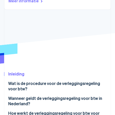
Meer informatie
Oprichting van een start-up
Climate
Ecosysteem
CO₂-verwijdering
Partners
Identity
Stripe App Marketplace
Online identiteitsverificatie
Stripe Sessions 2026
Ontdek hoe Stripe de economische infrastructuu
Nu bekijken
Inleiding
Wat is de procedure voor de verleggingsregeling
voor btw?
Wanneer geldt de verleggingsregeling voor btw in
Nederland?
Internationale B2B-transacties waarbij Nederland is
Hoe werkt de verleggingsregeling voor btw voor