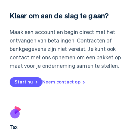
English
Liechtenstein
Deutsch
English
Klaar om aan de slag te gaan?
Litouwen
English
Luxemburg
Maak een account en begin direct met het
Français
Deutsch
English
ontvangen van betalingen. Contracten of
Maleisië
bankgegevens zijn niet vereist. Je kunt ook
English
简体中文
contact met ons opnemen om een pakket op
Malta
English
maat voor je onderneming samen te stellen.
Mexico
Español
English
Nederland
Start nu
Neem contact op
Nederlands
English
Nieuw-Zeeland
English
Noorwegen
English
Oostenrijk
Deutsch
English
Tax
Polen