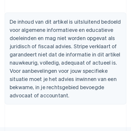
Australië
De inhoud van dit artikel is uitsluitend bedoeld
English
voor algemene informatieve en educatieve
België
doeleinden en mag niet worden opgevat als
Nederlands
Français
Deutsch
English
Brazilië
juridisch of fiscaal advies. Stripe verklaart of
Português
English
garandeert niet dat de informatie in dit artikel
Bulgarije
nauwkeurig, volledig, adequaat of actueel is.
English
Canada
Voor aanbevelingen voor jouw specifieke
English
Français
situatie moet je het advies inwinnen van een
Cyprus
English
bekwame, in je rechtsgebied bevoegde
Denemarken
advocaat of accountant.
English
Duitsland
Deutsch
English
Estland
English
Finland