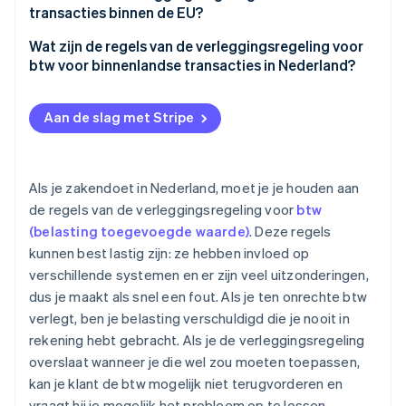
betrokken
transacties binnen de EU?
Specifieke binnenlandse B2B-transacties binnen
Een Nederlandse onderneming verkoopt aan een
Wat zijn de regels van de verleggingsregeling voor
Nederland
ander EU-bedrijf
btw voor binnenlandse transacties in Nederland?
Een Nederlandse onderneming importeert
Uitbesteding en werk in de bouw en aanverwante
goederen van een niet-Nederlandse EU-leverancier
sectoren
Aan de slag met Stripe
Een Nederlandse onderneming importeert
Hoogwaardige elektronica
goederen van een niet-EU-leverancier
Schroot en afvalstoffen
Als je zakendoet in Nederland, moet je je houden aan
de regels van de verleggingsregeling voor
btw
Verhuur van onroerend goed (met btw-opt-in)
(belasting toegevoegde waarde)
. Deze regels
Executieverkopen
kunnen best lastig zijn: ze hebben invloed op
verschillende systemen en er zijn veel uitzonderingen,
Energiecertificaten
dus je maakt als snel een fout. Als je ten onrechte btw
Beleggen in goud
verlegt, ben je belasting verschuldigd die je nooit in
rekening hebt gebracht. Als je de verleggingsregeling
Emissierechten
overslaat wanneer je die wel zou moeten toepassen,
kan je klant de btw mogelijk niet terugvorderen en
Telecomdiensten
vraagt hij je mogelijk het probleem op te lossen.