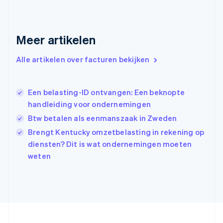
English
Svenska
Frankrijk
Français
English
Gibraltar
Meer artikelen
English
Griekenland
Alle artikelen over facturen bekijken
English
Hongarije
English
Een belasting-ID ontvangen: Een beknopte
Hongkong SAR, China
handleiding voor ondernemingen
English
简体中文
Ierland
Btw betalen als eenmanszaak in Zweden
English
Brengt Kentucky omzetbelasting in rekening op
India
diensten? Dit is wat ondernemingen moeten
English
Italië
weten
Italiano
English
Japan
日本語
English
Kroatië
English
Italiano
Letland