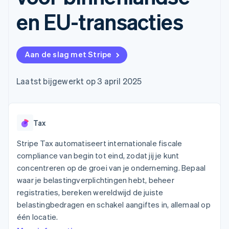
Toegang tot meer
Data Pipeline
Bedrijf
Marktplaatsen
Gegevenssynchronisatie
dan 125
en EU-transacties
Geldbeheer
Facturatie naar gebruik
Terminal
Productroadmap
Platforms
bieden
Fysieke betalingen
Jaarlijks congres
SaaS
Betaalkaarten uitgeven
Authorization
Sessions
die door stablecoins
Boost
Vacatures
worden gedekt
Aan de slag met Stripe
Optimaliseer de
Stripe Newsroom
Diensten voorzien en
acceptatie
Stripe Press
beheren met agents
Per branche
Link
Laatst bijgewerkt op 3 april 2025
Versneld afrekenen
Financial
AI-bedrijven
Connections
Creator economy
Contact
Bronnen
Data gekoppelde
Gaming
Tax
rekeningen
Horeca, reizen en vrije
Neem contact op
tijd
App-integraties
Partner worden
Stripe Tax automatiseert internationale fiscale
Verzekering
Voorbeelden van code
Media en entertainment
Developerblog
compliance van begin tot eind, zodat jij je kunt
API-status
concentreren op de groei van je onderneming. Bepaal
Meer
Non-profitorganisaties
Product roadmap
waar je belastingverplichtingen hebt, beheer
Ontdek wat er in het verschiet ligt
Professionele
registraties, bereken wereldwijd de juiste
dienstverlening
Radar
belastingbedragen en schakel aangiftes in, allemaal op
Publieke sector
Fraudepreventie
één locatie.
Detailhandel
Atlas