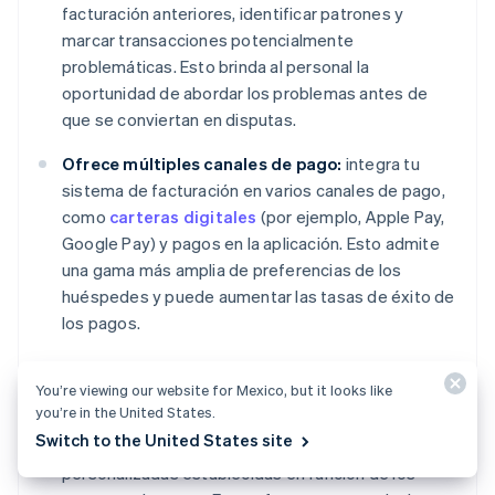
facturación anteriores, identificar patrones y
marcar transacciones potencialmente
problemáticas. Esto brinda al personal la
oportunidad de abordar los problemas antes de
que se conviertan en disputas.
Ofrece múltiples canales de pago:
integra tu
sistema de facturación en varios canales de pago,
como
carteras digitales
(por ejemplo, Apple Pay,
Google Pay) y pagos en la aplicación. Esto admite
una gama más amplia de preferencias de los
huéspedes y puede aumentar las tasas de éxito de
los pagos.
Integra los programas de fidelización:
si
You’re viewing our website for Mexico, but it looks like
dispones de un programa de fidelización, intégralo
you’re in the United States.
en tu sistema de facturación para la acumulación
Switch to the United States site
automática de puntos, canje y ofertas
personalizadas establecidas en función de los