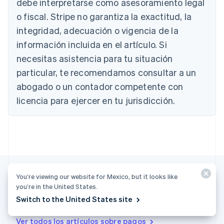
debe interpretarse como asesoramiento legal
Austria
Deutsch
English
o fiscal. Stripe no garantiza la exactitud, la
Bélgica
integridad, adecuación o vigencia de la
Nederlands
Français
Deutsch
English
Brasil
información incluida en el artículo. Si
Português
English
necesitas asistencia para tu situación
Bulgaria
particular, te recomendamos consultar a un
English
Canadá
abogado o un contador competente con
English
Français
licencia para ejercer en tu jurisdicción.
China continental
简体中文
English
Chipre
English
Croacia
English
Italiano
Dinamarca
English
You’re viewing our website for Mexico, but it looks like
Emiratos Árabes Unidos
you’re in the United States.
English
Más artículos
Switch to the United States site
Eslovaquia
English
Ver todos los artículos sobre pagos