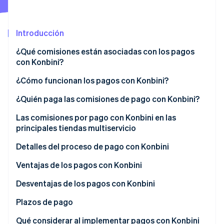
Introducción
Ecosistema
Sesiones de Stripe 2026
¿Qué comisiones están asociadas con los pagos
Socios
Descubre cómo Stripe construye la infraestructura económi
con Konbini?
Stripe App Marketplace
Mirar ahora
¿Cómo funcionan los pagos con Konbini?
El método con boleta de pago
¿Quién paga las comisiones de pago con Konbini?
El método con número de pago
Las comisiones por pago con Konbini en las
principales tiendas multiservicio
Detalles del proceso de pago con Konbini
Ventajas de los pagos con Konbini
Mayor confianza
Desventajas de los pagos con Konbini
Mayor variedad de clientes
Plazos de pago
Contabilidad simplificada
Límite de pago
Qué considerar al implementar pagos con Konbini