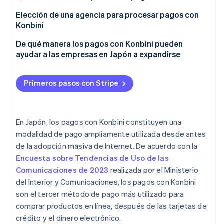
Procedimientos de pago variables
Aclara quién paga la comisión
Elección de una agencia para procesar pagos con
Konbini
Verifica los cambios en las comisiones
Costo
De qué manera los pagos con Konbini pueden
Considera el costo de los pagos de bajo valor
ayudar a las empresas en Japón a expandirse
Métodos de pago
Seguridad
Primeros pasos con Stripe
Facilidad de uso
En Japón, los pagos con Konbini constituyen una
modalidad de pago ampliamente utilizada desde antes
de la adopción masiva de Internet. De acuerdo con la
Encuesta sobre Tendencias de Uso de las
Comunicaciones de 2023
realizada por el Ministerio
del Interior y Comunicaciones, los pagos con Konbini
son el tercer método de pago más utilizado para
comprar productos en línea, después de las tarjetas de
crédito y el dinero electrónico.