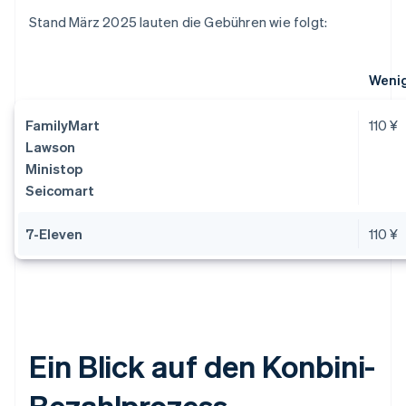
Stand März 2025 lauten die Gebühren wie folgt:
Wenig
FamilyMart
110 ¥
Lawson
Ministop
Seicomart
7-Eleven
110 ¥
Ein Blick auf den Konbini-
Bezahlprozess