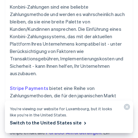
Konbini-Zahlungen sind eine beliebte
Zahlungsmethode und werden es wahrscheinlich auch
bleiben, da sie eine breite Palette von
Kunden/Kundinnen ansprechen. Die Einführung eines
Konbini-Zahlungssystems, das mit der aktuellen
Plattform Ihres Unternehmens kompatibel ist - unter
Berücksichtigung von Faktoren wie
Transaktionsgebühren, Implementierungskosten und
Sicherheit - kann Ihnen helfen, Ihr Unternehmen
auszubauen.
Stripe Payments
bietet eine Reihe von
Zahlungsmethoden, die für den japanischen Markt
optimiert sind, einschließlich Konbini-Zahlungen. Stripe
You’re viewing our website for Luxembourg, but it looks
ist weithin für sein hohes Sicherheitsniveau bekannt
like you’re in the United States.
und unterzieht sich jährlich strengen Audits durch einen
Switch to the United States site
unabhängigen, PCI-qualifizierten Sicherheitsgutachter.
Stripe erfüllt alle
PCI DSS-Anforderungen
. Ein