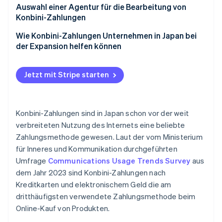
Klären Sie, wer die Transaktionsgebühr übernimmt
Auswahl einer Agentur für die Bearbeitung von
Verschiedene Zahlungsverfahren
Konbini-Zahlungen
Achten Sie auf Gebührenänderungen
Kosten
Wie Konbini-Zahlungen Unternehmen in Japan bei
Berücksichtigen Sie die Kosten für Zahlungen für
der Expansion helfen können
kleine Beträge
Zahlungsmethoden
Kostensenkung durch Sicherheitsmaßnahmen
Jetzt mit Stripe starten
Benutzerfreundlichkeit
Konbini-Zahlungen sind in Japan schon vor der weit
verbreiteten Nutzung des Internets eine beliebte
Zahlungsmethode gewesen. Laut der vom Ministerium
für Inneres und Kommunikation durchgeführten
Umfrage
Communications Usage Trends Survey
aus
dem Jahr 2023 sind Konbini-Zahlungen nach
Kreditkarten und elektronischem Geld die am
dritthäufigsten verwendete Zahlungsmethode beim
Online-Kauf von Produkten.