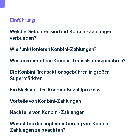
Betrugsprävention
Ecosystem
Atlas
Start-up-Gründung
Partner
Einführung
Stripe App-Marktplatz
Climate
Welche Gebühren sind mit Konbini-Zahlungen
CO₂-Entnahme
verbunden?
Identity
Online-Identitätsprüfung
Wie funktionieren Konbini-Zahlungen?
Die Zahlungsscheinmethode
Wer übernimmt die Konbini-Transaktionsgebühren?
Die Zahlungsnummernmethode
Die Konbini-Transaktionsgebühren in großen
Supermärkten
Stripe-Sessions 2026
Erfahren Sie, wie Stripe Lösungen für die Wirts
Ein Blick auf den Konbini-Bezahlprozess
Jetzt ansehen
Vorteile von Konbini-Zahlungen
Verbessertes Vertrauen
Nachteile von Konbini-Zahlungen
Breiterer Kundenkreis
Zahlungsfristen:
Was ist bei der Implementierung von Konbini-
Zahlungen zu beachten?
Einfachere Buchhaltung
Zahlungslimit