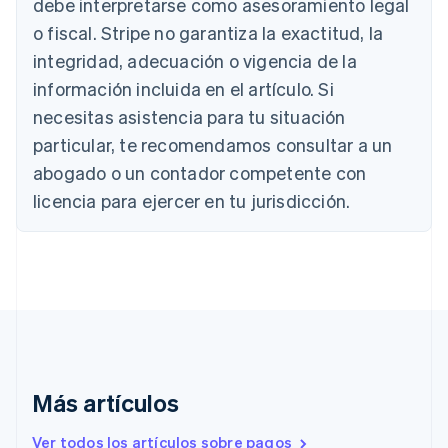
debe interpretarse como asesoramiento legal
Austria
Deutsch
English
o fiscal. Stripe no garantiza la exactitud, la
Bélgica
integridad, adecuación o vigencia de la
Nederlands
Français
Deutsch
English
Brasil
información incluida en el artículo. Si
Português
English
necesitas asistencia para tu situación
Bulgaria
particular, te recomendamos consultar a un
English
Canadá
abogado o un contador competente con
English
Français
licencia para ejercer en tu jurisdicción.
China continental
简体中文
English
Chipre
English
Croacia
English
Italiano
Dinamarca
English
Emiratos Árabes Unidos
English
Más artículos
Eslovaquia
English
Ver todos los artículos sobre pagos