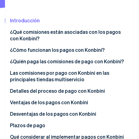
Radar
Prevención de fraude
Introducción
Ecosistema
Atlas
Constitución de una startup
¿Qué comisiones están asociadas con los pagos
Socios
con Konbini?
Climate
Stripe App Marketplace
Eliminación de dióxido de carbono
¿Cómo funcionan los pagos con Konbini?
Identity
Verificación de identidad en línea
El método con boleta de pago
¿Quién paga las comisiones de pago con Konbini?
El método con número de pago
Las comisiones por pago con Konbini en las
principales tiendas multiservicio
Detalles del proceso de pago con Konbini
Sesiones de Stripe 2026
Descubre cómo Stripe construye la infraestructura económi
Ventajas de los pagos con Konbini
Mirar ahora
Mayor confianza
Desventajas de los pagos con Konbini
Mayor variedad de clientes
Plazos de pago
Contabilidad simplificada
Límite de pago
Qué considerar al implementar pagos con Konbini