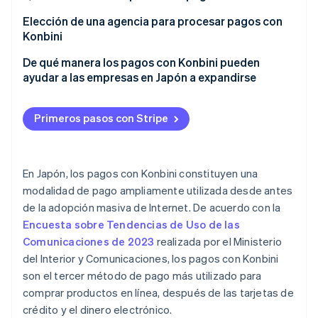
Procedimientos de pago variables
Aclara quién paga la comisión
Elección de una agencia para procesar pagos con
Konbini
Verifica los cambios en las comisiones
Costo
De qué manera los pagos con Konbini pueden
Considera el costo de los pagos de bajo valor
ayudar a las empresas en Japón a expandirse
Métodos de pago
Seguridad
Primeros pasos con Stripe
Facilidad de uso
En Japón, los pagos con Konbini constituyen una
modalidad de pago ampliamente utilizada desde antes
de la adopción masiva de Internet. De acuerdo con la
Encuesta sobre Tendencias de Uso de las
Comunicaciones de 2023
realizada por el Ministerio
del Interior y Comunicaciones, los pagos con Konbini
son el tercer método de pago más utilizado para
comprar productos en línea, después de las tarjetas de
crédito y el dinero electrónico.