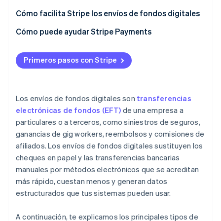
Cumplimiento de la normativa de Conozca a su
Gestión de las fallas y lógica de los reintentos
cliente
Selección de la red de pagos
Cómo facilita Stripe los envíos de fondos digitales
Seguimiento del estado y creación de informes
Resolución de envíos de fondos fallidos
Fondeo de monedas
Cómo puede ayudar Stripe Payments
Conciliación
Cumplimiento de la normativa según la jurisdicción
Primeros pasos con Stripe
Los envíos de fondos digitales son
transferencias
electrónicas de fondos (EFT)
de una empresa a
particulares o a terceros, como siniestros de seguros,
ganancias de gig workers, reembolsos y comisiones de
afiliados. Los envíos de fondos digitales sustituyen los
cheques en papel y las transferencias bancarias
manuales por métodos electrónicos que se acreditan
más rápido, cuestan menos y generan datos
estructurados que tus sistemas pueden usar.
A continuación, te explicamos los principales tipos de