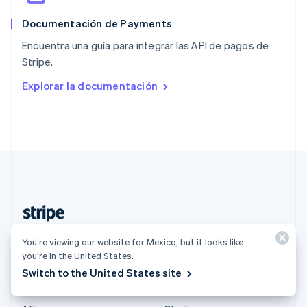
English
简体中文
Documentación de Payments
Reino Unido
English
Encuentra una guía para integrar las API de pagos de
República Checa
Stripe.
English
Rumania
Explorar la documentación
English
Singapur
English
简体中文
Suecia
Svenska
English
Suiza
Deutsch
Français
Italiano
English
Tailandia
ไทย
English
México (Español)
You’re viewing our website for Mexico, but it looks like
you’re in the United States.
Productos y tarifas
Soluciones
Switch to the United States site
Precios
Empresas