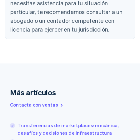
necesitas asistencia para tu situación
English
Canadá
particular, te recomendamos consultar a un
English
Français
abogado o un contador competente con
China continental
licencia para ejercer en tu jurisdicción.
简体中文
English
Chipre
English
Croacia
English
Italiano
Dinamarca
English
Emiratos Árabes Unidos
English
Eslovaquia
Más artículos
English
Eslovenia
Contacta con ventas
English
Italiano
España
Español
English
Transferencias de marketplaces: mecánica,
Estados Unidos
English
Español
简体中文
desafíos y decisiones de infraestructura
Estonia