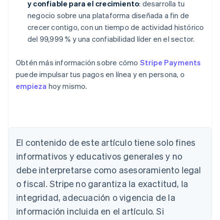
y confiable para el crecimiento
: desarrolla tu
negocio sobre una plataforma diseñada a fin de
crecer contigo, con un tiempo de actividad histórico
del 99,999 % y una confiabilidad líder en el sector.
Obtén más información sobre cómo
Stripe Payments
puede impulsar tus pagos en línea y en persona, o
empieza
hoy mismo.
Alemania
Deutsch
English
Australia
El contenido de este artículo tiene solo fines
English
informativos y educativos generales y no
Austria
debe interpretarse como asesoramiento legal
Deutsch
English
Bélgica
o fiscal. Stripe no garantiza la exactitud, la
Nederlands
Français
Deutsch
English
integridad, adecuación o vigencia de la
Brasil
Português
English
información incluida en el artículo. Si
Bulgaria