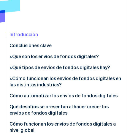
Ecosistema
Sesiones de Stripe 2026
Socios
Descubre cómo Stripe construye la infraestructura económi
Introducción
Stripe App Marketplace
Mirar ahora
Conclusiones clave
¿Qué son los envíos de fondos digitales?
¿Qué tipos de envíos de fondos digitales hay?
Transferencias bancarias ACH
¿Cómo funcionan los envíos de fondos digitales en
las distintas industrias?
Push-to-debit-card y pagos en tiempo real
Transferencias de siniestros de seguros
Cómo automatizar los envíos de fondos digitales
Transferencias electrónicas
Gig economy y acceso a salarios devengados
Lógica de los disparadores
Qué desafíos se presentan al hacer crecer los
Tarjetas virtuales y de prepago
envíos de fondos digitales
Comercio electrónico, reembolsos y pagos a
Onboarding de los beneficiarios
afiliados
Calidad de los datos del beneficiario
Cómo funcionan los envíos de fondos digitales a
Procesamiento por lotes
nivel global