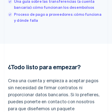
Una guía sobre las transferencias (a cuenta
English
bancaria): cómo funcionan los desembolsos
Finlandia
English
Svenska
Proceso de pago a proveedores: cómo funciona
Francia
y dónde falla
Français
English
Gibraltar
English
Grecia
English
Hungría
English
India
English
¿Todo listo para empezar?
Irlanda
English
Crea una cuenta y empieza a aceptar pagos
Italia
Italiano
English
sin necesidad de firmar contratos ni
Japón
proporcionar datos bancarios. Si lo prefieres,
日本語
English
Letonia
puedes ponerte en contacto con nosotros
English
para que diseñemos un paquete
Liechtenstein