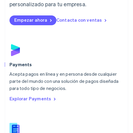
personalizado para tu empresa.
Deutsch
English
Lituania
English
Empezar ahora
Contacta con ventas
Luxemburgo
Français
Deutsch
English
Malasia
English
简体中文
Malta
English
México
Español
English
Payments
Noruega
Acepta pagos en línea y en persona desde cualquier
English
parte del mundo con una solución de pagos diseñada
Nueva Zelandia
English
para todo tipo de negocios.
Países Bajos
Explorar Payments
Nederlands
English
Polonia
English
Portugal
Português
English
RAE de Hong Kong, China