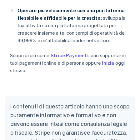
Operare più velocemente con una piattaforma
flessibile e affidabile per la crescita:
sviluppa la
tua attività su una piattaforma progettata per
crescere insieme a te, con tempi di operatività del
99,999% e un'affidabilità leader nel settore.
Scopri di più come
Stripe Payments
può supportare i
tuoi pagamenti online e di persona oppure
inizia
oggi
stesso.
Australia
English
Austria
Deutsch
English
I contenuti di questo articolo hanno uno scopo
Belgio
puramente informativo e formativo e non
Nederlands
Français
Deutsch
English
Brasile
devono essere intesi come consulenza legale
Português
English
o fiscale. Stripe non garantisce l'accuratezza,
Bulgaria