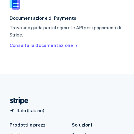
English
简体中文
Slovacchia
English
Documentazione di Payments
Slovenia
English
Italiano
Trova una guida per integrare le API per i pagamenti di
Spagna
Stripe.
Español
English
Stati Uniti
Consulta la documentazione
English
Español
简体中文
Svezia
Svenska
English
Svizzera
Deutsch
Français
Italiano
English
Thailandia
ไทย
English
Ungheria
English
Italia (Italiano)
Prodotti e prezzi
Soluzioni