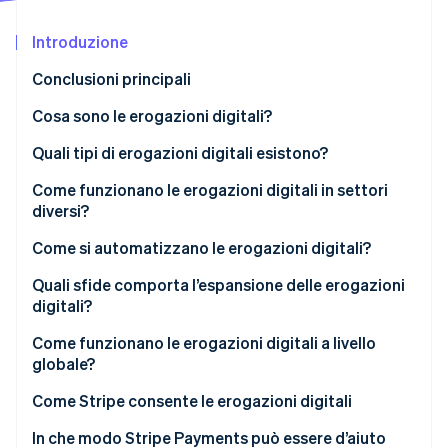
Radar
Introduzione
Prevenzione delle frodi
Ecosistema
Atlas
Conclusioni principali
Costituzione di start-up
Partner
Stripe App Marketplace
Cosa sono le erogazioni digitali?
Climate
Rimozione del carbonio
Quali tipi di erogazioni digitali esistono?
Identity
Trasferimenti bancari ACH
Come funzionano le erogazioni digitali in settori
Verifica online dell'identità
diversi?
Push su carta di debito e pagamenti in tempo reale
Bonifici per richieste di indennizzo assicurativo
Come si automatizzano le erogazioni digitali?
Bonifici
Gig economy e accesso al salario maturato
Logica di attivazione
Quali sfide comporta l’espansione delle erogazioni
Carte prepagate e virtuali
digitali?
Stripe Sessions 2026
Ecommerce, sconti e pagamenti di affiliazione
Attivazione dei beneficiari
Scopri come Stripe sta costruendo l'infrastruttura economi
Qualità dei dati del beneficiario
Come funzionano le erogazioni digitali a livello
Guarda ora
Elaborazione in batch
globale?
Compliance per l’adeguata verifica della clientela
Gestione degli errori e logica per i nuovi tentativi
Selezione della rete di pagamento
Come Stripe consente le erogazioni digitali
Risoluzione delle erogazioni non riuscite
Monitoraggio dello stato e reportistica
Finanziamento in valuta
In che modo Stripe Payments può essere d’aiuto