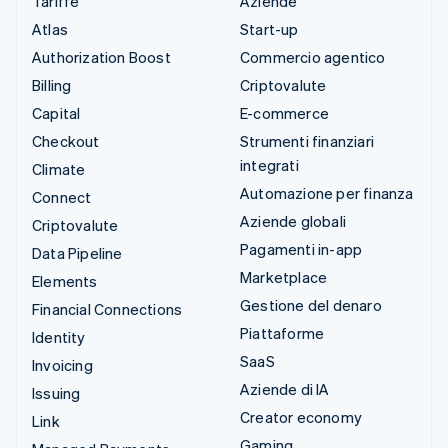
Tariffe
Aziende
Atlas
Start-up
Authorization Boost
Commercio agentico
Billing
Criptovalute
Capital
E-commerce
Checkout
Strumenti finanziari
integrati
Climate
Automazione per finanza
Connect
Aziende globali
Criptovalute
Pagamenti in-app
Data Pipeline
Marketplace
Elements
Gestione del denaro
Financial Connections
Piattaforme
Identity
SaaS
Invoicing
Aziende di IA
Issuing
Creator economy
Link
Gaming