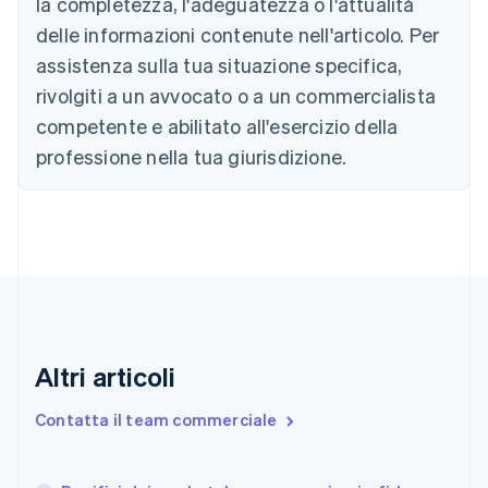
la completezza, l'adeguatezza o l'attualità
English
Canada
delle informazioni contenute nell'articolo. Per
English
Français
assistenza sulla tua situazione specifica,
Cina continentale
简体中文
English
rivolgiti a un avvocato o a un commercialista
Cipro
competente e abilitato all'esercizio della
English
Croazia
professione nella tua giurisdizione.
English
Italiano
Danimarca
English
Emirati Arabi Uniti
English
Estonia
English
Finlandia
English
Svenska
Altri articoli
Francia
Français
English
Contatta il team commerciale
Germania
Deutsch
English
Giappone