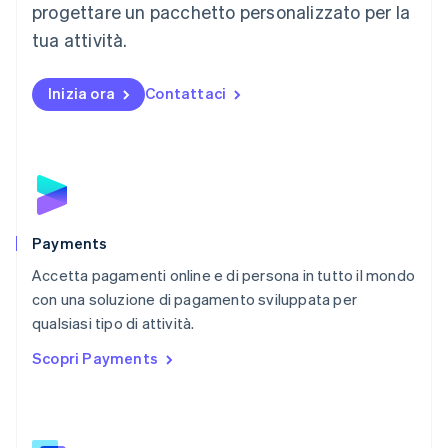
English
progettare un pacchetto personalizzato per la
Messico
tua attività.
Español
English
Norvegia
English
Inizia ora
Contattaci
Nuova Zelanda
English
Paesi Bassi
Nederlands
English
Polonia
English
Portogallo
Português
English
Payments
RAS di Hong Kong, Cina
Accetta pagamenti online e di persona in tutto il mondo
English
简体中文
con una soluzione di pagamento sviluppata per
Regno Unito
English
qualsiasi tipo di attività.
Repubblica Ceca
Scopri Payments
English
Romania
English
Singapore