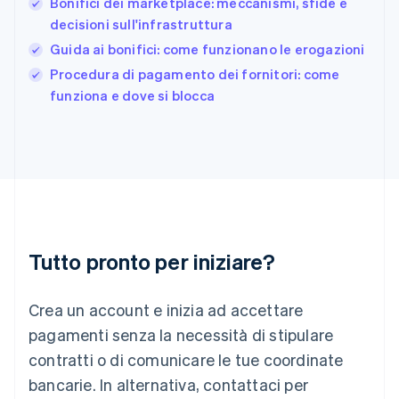
日本語
English
Bonifici dei marketplace: meccanismi, sfide e
Gibilterra
decisioni sull'infrastruttura
English
Guida ai bonifici: come funzionano le erogazioni
Grecia
English
Procedura di pagamento dei fornitori: come
India
funziona e dove si blocca
English
Irlanda
English
Italia
Italiano
English
Lettonia
English
Liechtenstein
Deutsch
English
Tutto pronto per iniziare?
Lituania
English
Crea un account e inizia ad accettare
Lussemburgo
Français
Deutsch
English
pagamenti senza la necessità di stipulare
Malaysia
contratti o di comunicare le tue coordinate
English
简体中文
Malta
bancarie. In alternativa, contattaci per