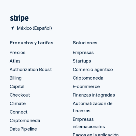
Deutsch
Français
Italiano
English
Tailandia
ไทย
English
México (Español)
Productos y tarifas
Soluciones
Precios
Empresas
Atlas
Startups
Authorization Boost
Comercio agéntico
Billing
Criptomoneda
Capital
E-commerce
Checkout
Finanzas integradas
Climate
Automatización de
finanzas
Connect
Empresas
Criptomoneda
internacionales
Data Pipeline
Pagos en la aplicación