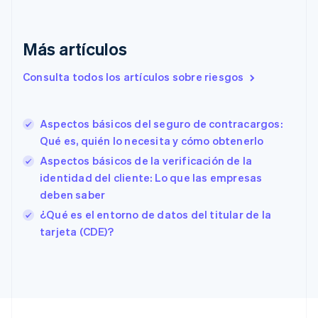
English
Eslovaquia
English
Más artículos
Eslovenia
English
Italiano
Consulta todos los artículos sobre riesgos
España
Español
English
Estados Unidos
English
Español
简体中文
Aspectos básicos del seguro de contracargos:
Estonia
Qué es, quién lo necesita y cómo obtenerlo
English
Aspectos básicos de la verificación de la
Finlandia
identidad del cliente: Lo que las empresas
English
Svenska
Francia
deben saber
Français
English
¿Qué es el entorno de datos del titular de la
Gibraltar
tarjeta (CDE)?
English
Grecia
English
Hungría
English
India