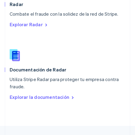
English
Radar
Nueva Zelandia
English
Combate el fraude con la solidez de la red de Stripe.
Países Bajos
Explorar Radar
Nederlands
English
Polonia
English
Portugal
Português
English
RAE de Hong Kong, China
English
简体中文
Documentación de Radar
Reino Unido
English
Utiliza Stripe Radar para proteger tu empresa contra
República Checa
fraude.
English
Rumania
Explorar la documentación
English
Singapur
English
简体中文
Suecia
Svenska
English
Suiza