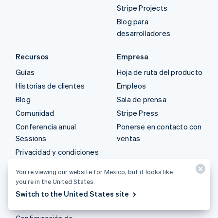
Stripe Projects
Blog para
desarrolladores
Recursos
Empresa
Guías
Hoja de ruta del producto
Historias de clientes
Empleos
Blog
Sala de prensa
Comunidad
Stripe Press
Conferencia anual
Ponerse en contacto con
Sessions
ventas
Privacidad y condiciones
Empresas restringidas y
You’re viewing our website for Mexico, but it looks like
prohibidas
you’re in the United States.
Licencias
Switch to the United States site
Mapa del sitio
Configuración de