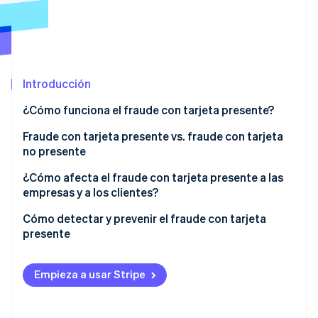
Ecosistema
Sesiones de Stripe 2026
Socios
Descubre cómo Stripe construye la infraestructura económi
Introducción
Stripe App Marketplace
Mirar ahora
¿Cómo funciona el fraude con tarjeta presente?
Fraude con tarjeta presente vs. fraude con tarjeta
no presente
Fraude con tarjeta presente (CP)
¿Cómo afecta el fraude con tarjeta presente a las
empresas y a los clientes?
Fraude con tarjeta no presente (CNP)
Consecuencias comerciales
Cómo detectar y prevenir el fraude con tarjeta
presente
Consecuencias para el cliente
Proceso de transacción
Empieza a usar Stripe
Seguimiento de transacciones
Tecnología