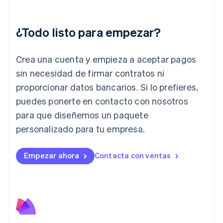
English
Irlanda
English
¿Todo listo para empezar?
Italia
Italiano
English
Japón
Crea una cuenta y empieza a aceptar pagos
日本語
English
sin necesidad de firmar contratos ni
Letonia
proporcionar datos bancarios. Si lo prefieres,
English
Liechtenstein
puedes ponerte en contacto con nosotros
Deutsch
English
para que diseñemos un paquete
Lituania
English
personalizado para tu empresa.
Luxemburgo
Français
Deutsch
English
Malasia
Empezar ahora
Contacta con ventas
English
简体中文
Malta
English
México
Español
English
Noruega