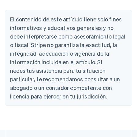
Deutsch
English
Australia
English
El contenido de este artículo tiene solo fines
Austria
informativos y educativos generales y no
Deutsch
English
Bélgica
debe interpretarse como asesoramiento legal
Nederlands
Français
Deutsch
English
o fiscal. Stripe no garantiza la exactitud, la
Brasil
integridad, adecuación o vigencia de la
Português
English
Bulgaria
información incluida en el artículo. Si
English
necesitas asistencia para tu situación
Canadá
English
Français
particular, te recomendamos consultar a un
China continental
abogado o un contador competente con
简体中文
English
Chipre
licencia para ejercer en tu jurisdicción.
English
Croacia
English
Italiano
Dinamarca
English
Emiratos Árabes Unidos