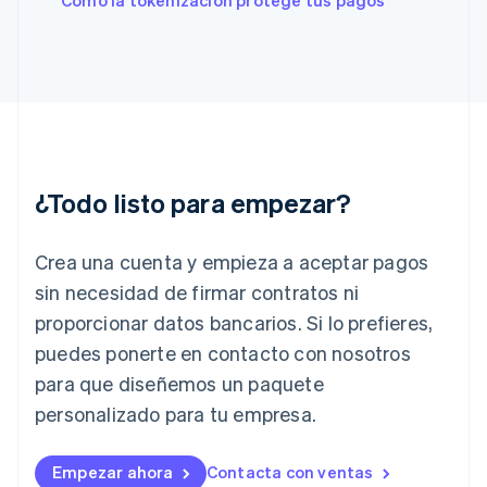
Cómo la tokenización protege tus pagos
Français
English
Gibraltar
English
Grecia
English
Hungría
English
India
English
¿Todo listo para empezar?
Irlanda
English
Crea una cuenta y empieza a aceptar pagos
Italia
Italiano
English
sin necesidad de firmar contratos ni
Japón
proporcionar datos bancarios. Si lo prefieres,
日本語
English
Letonia
puedes ponerte en contacto con nosotros
English
para que diseñemos un paquete
Liechtenstein
personalizado para tu empresa.
Deutsch
English
Lituania
English
Empezar ahora
Contacta con ventas
Luxemburgo