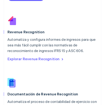
Français
Deutsch
English
Malasia
English
简体中文
Malta
English
México
Español
English
Revenue Recognition
Noruega
Automatiza y configura informes de ingresos para que
English
sea más fácil cumplir con las normativas de
Nueva Zelandia
English
reconocimiento de ingresos IFRS 15 y ASC 606.
Países Bajos
Explorar Revenue Recognition
Nederlands
English
Polonia
English
Portugal
Português
English
RAE de Hong Kong, China
English
简体中文
Documentación de Revenue Recognition
Reino Unido
English
Automatiza el proceso de contabilidad de ejercicio con
República Checa