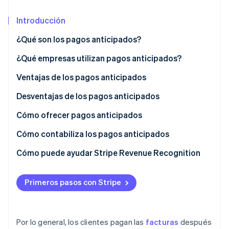
Introducción
Ecosistema
¿Qué son los pagos anticipados?
Sesiones de Stripe 2026
Socios
Descubre cómo Stripe construye la infraestructura económi
¿Qué empresas utilizan pagos anticipados?
Stripe App Marketplace
Mirar ahora
Ventajas de los pagos anticipados
Desventajas de los pagos anticipados
Cómo ofrecer pagos anticipados
Cómo contabiliza los pagos anticipados
Cómo puede ayudar Stripe Revenue Recognition
Primeros pasos con Stripe
Por lo general, los clientes pagan las
facturas
después