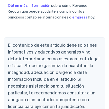
Obtén más información
sobre cómo Revenue
Recognition puede ayudarte a cumplir con los
principios contables internacionales o
empieza
hoy.
Alemania
El contenido de este artículo tiene solo fines
Deutsch
English
Australia
informativos y educativos generales y no
English
debe interpretarse como asesoramiento legal
Austria
Deutsch
English
o fiscal. Stripe no garantiza la exactitud, la
Bélgica
integridad, adecuación o vigencia de la
Nederlands
Français
Deutsch
English
Brasil
información incluida en el artículo. Si
Português
English
necesitas asistencia para tu situación
Bulgaria
particular, te recomendamos consultar a un
English
Canadá
abogado o un contador competente con
English
Français
licencia para ejercer en tu jurisdicción.
China continental