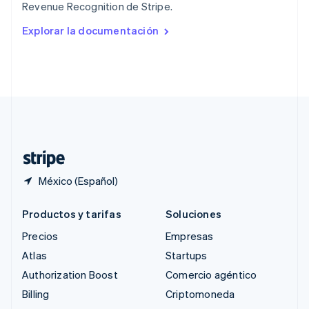
Revenue Recognition de Stripe.
English
Rumania
Explorar la documentación
English
Singapur
English
简体中文
Suecia
Svenska
English
Suiza
Deutsch
Français
Italiano
English
Tailandia
ไทย
English
México (Español)
Productos y tarifas
Soluciones
Precios
Empresas
Atlas
Startups
Authorization Boost
Comercio agéntico
Billing
Criptomoneda