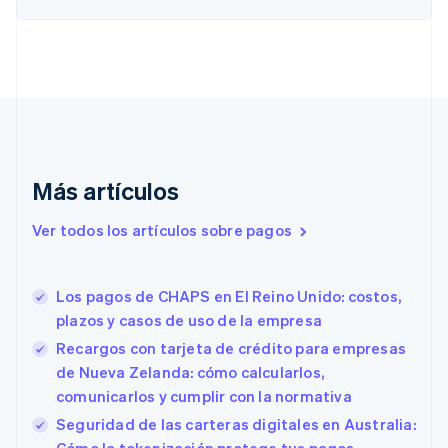
简体中文
English
Chipre
English
Croacia
English
Italiano
Dinamarca
English
Emiratos Árabes Unidos
English
Más artículos
Eslovaquia
English
Ver todos los artículos sobre pagos
Eslovenia
English
Italiano
España
Los pagos de CHAPS en El Reino Unido: costos,
Español
English
plazos y casos de uso de la empresa
Estados Unidos
English
Español
简体中文
Recargos con tarjeta de crédito para empresas
Estonia
de Nueva Zelanda: cómo calcularlos,
English
comunicarlos y cumplir con la normativa
Finlandia
English
Svenska
Seguridad de las carteras digitales en Australia:
Francia