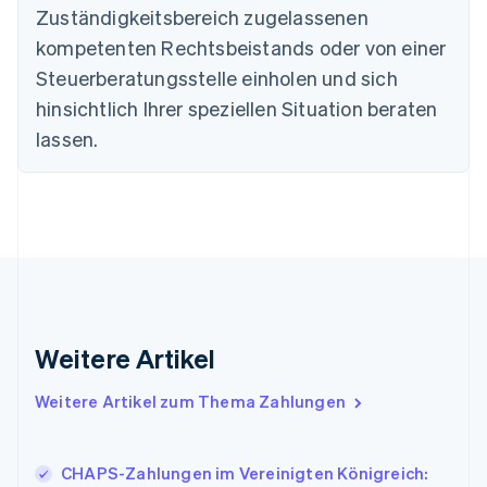
English
Zuständigkeitsbereich zugelassenen
Deutschland
kompetenten Rechtsbeistands oder von einer
Deutsch
English
Estland
Steuerberatungsstelle einholen und sich
English
hinsichtlich Ihrer speziellen Situation beraten
Festlandchina
lassen.
简体中文
English
Finnland
English
Svenska
Frankreich
Français
English
Gibraltar
English
Griechenland
English
Indien
Weitere Artikel
English
Irland
Weitere Artikel zum Thema Zahlungen
English
Italien
Italiano
English
Japan
CHAPS-Zahlungen im Vereinigten Königreich: