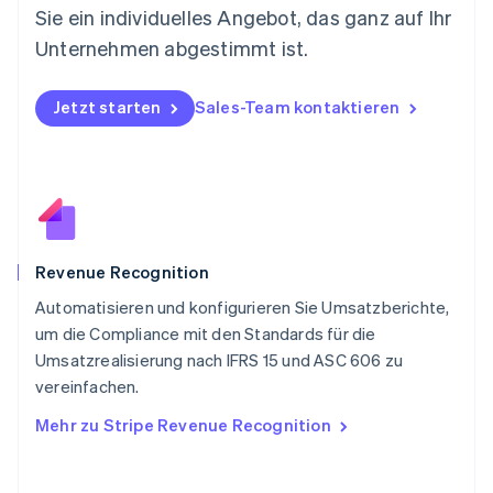
Nederlands
English
Sie ein individuelles Angebot, das ganz auf Ihr
Norwegen
Unternehmen abgestimmt ist.
English
Österreich
Deutsch
English
Jetzt starten
Sales-Team kontaktieren
Polen
English
Portugal
Português
English
Rumänien
English
Schweden
Svenska
English
Revenue Recognition
Schweiz
Automatisieren und konfigurieren Sie Umsatzberichte,
Deutsch
Français
Italiano
English
um die Compliance mit den Standards für die
Singapur
English
简体中文
Umsatzrealisierung nach IFRS 15 und ASC 606 zu
Slowakei
vereinfachen.
English
Mehr zu Stripe Revenue Recognition
Slowenien
English
Italiano
Sonderverwaltungsregion Hongkong,