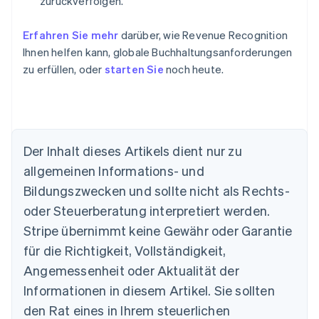
zurückverfolgen.
Erfahren Sie mehr
darüber, wie Revenue Recognition
Ihnen helfen kann, globale Buchhaltungsanforderungen
zu erfüllen, oder
starten Sie
noch heute.
Der Inhalt dieses Artikels dient nur zu
allgemeinen Informations- und
Bildungszwecken und sollte nicht als Rechts-
Australien
oder Steuerberatung interpretiert werden.
English
Belgien
Stripe übernimmt keine Gewähr oder Garantie
Nederlands
Français
Deutsch
English
für die Richtigkeit, Vollständigkeit,
Brasilien
Português
English
Angemessenheit oder Aktualität der
Bulgarien
Informationen in diesem Artikel. Sie sollten
English
Dänemark
den Rat eines in Ihrem steuerlichen