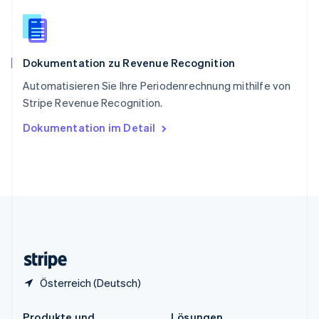
China
English
简体中文
Spanien
Español
English
Dokumentation zu Revenue Recognition
Thailand
ไทย
English
Automatisieren Sie Ihre Periodenrechnung mithilfe von
Tschechische Republik
Stripe Revenue Recognition.
English
Ungarn
Dokumentation im Detail
English
Vereinigte Arabische Emirate
English
Vereinigte Staaten
English
Español
简体中文
Vereinigtes Königreich
English
Zypern
English
Österreich (Deutsch)
Produkte und
Lösungen