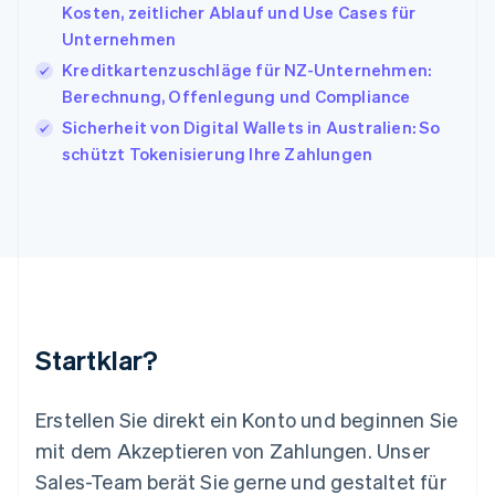
日本語
English
Kosten, zeitlicher Ablauf und Use Cases für
Kanada
Unternehmen
English
Français
Kreditkartenzuschläge für NZ-Unternehmen:
Kroatien
English
Italiano
Berechnung, Offenlegung und Compliance
Lettland
Sicherheit von Digital Wallets in Australien: So
English
schützt Tokenisierung Ihre Zahlungen
Liechtenstein
Deutsch
English
Litauen
English
Luxemburg
Français
Deutsch
English
Malaysia
English
简体中文
Malta
Startklar?
English
Mexiko
Español
English
Erstellen Sie direkt ein Konto und beginnen Sie
Neuseeland
mit dem Akzeptieren von Zahlungen. Unser
English
Niederlande
Sales-Team berät Sie gerne und gestaltet für