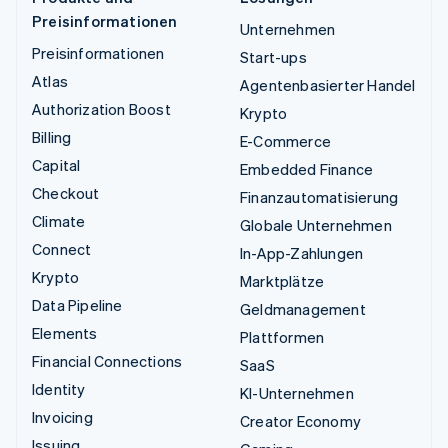
Preisinformationen
Unternehmen
Preisinformationen
Start-ups
Atlas
Agentenbasierter Handel
Authorization Boost
Krypto
Billing
E-Commerce
Capital
Embedded Finance
Checkout
Finanzautomatisierung
Climate
Globale Unternehmen
Connect
In-App-Zahlungen
Krypto
Marktplätze
Data Pipeline
Geldmanagement
Elements
Plattformen
Financial Connections
SaaS
Identity
KI-Unternehmen
Invoicing
Creator Economy
Issuing