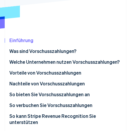
Betrugsprävention
Ecosystem
Atlas
Start-up-Gründung
Partner
Stripe App-Marktplatz
Climate
CO₂-Entnahme
Identity
Einführung
Online-Identitätsprüfung
Was sind Vorschusszahlungen?
Welche Unternehmen nutzen Vorschusszahlungen?
Vorteile von Vorschusszahlungen
Stripe-Sessions 2026
Nachteile von Vorschusszahlungen
Erfahren Sie, wie Stripe Lösungen für die Wirts
Jetzt ansehen
So bieten Sie Vorschusszahlungen an
So verbuchen Sie Vorschusszahlungen
So kann Stripe Revenue Recognition Sie
unterstützen