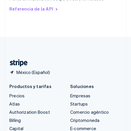
Rumania
Referencia de la API
English
Singapur
English
简体中文
Suecia
Svenska
English
Suiza
Deutsch
Français
Italiano
English
Tailandia
ไทย
English
México (Español)
Productos y tarifas
Soluciones
Precios
Empresas
Atlas
Startups
Authorization Boost
Comercio agéntico
Billing
Criptomoneda
Capital
E-commerce