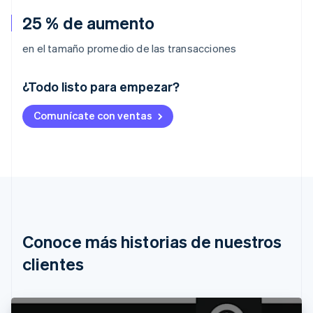
25 % de aumento
en el tamaño promedio de las transacciones
¿Todo listo para empezar?
Alemania
Comunícate con ventas
Deutsch
English
Australia
English
Austria
Deutsch
English
Bélgica
Nederlands
Français
Deutsch
English
Brasil
Português
English
Conoce más historias de nuestros
Bulgaria
English
clientes
Canadá
English
Français
China continental
简体中文
English