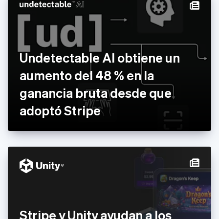
Chipre
English
Croacia
English
Italiano
Dinamarca
Undetectable AI obtiene un
English
Emiratos Árabes Unidos
aumento del 48 % en la
English
ganancia bruta desde que
Eslovaquia
English
adoptó Stripe
Eslovenia
English
Italiano
España
Español
English
Estados Unidos
English
Español
简体中文
Estonia
English
Finlandia
English
Svenska
Francia
Stripe y Unity ayudan a los
Français
English