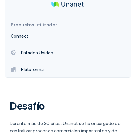
Ecosistema
Productos utilizados
Sesiones de Stripe 2026
Socios
Descubre cómo Stripe construye la infraestructura económi
Connect
Stripe App Marketplace
Mirar ahora
Estados Unidos
Plataforma
Desafío
Durante más de 30 años, Unanet se ha encargado de
centralizar procesos comerciales importantes y de