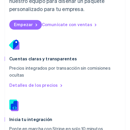
nuestro equipo para diseñar un paquete
Malasia
personalizado para tu empresa.
English
简体中文
Malta
English
Empezar
Comunícate con ventas
México
Español
English
Noruega
English
Nueva Zelandia
English
Cuentas claras y transparentes
Países Bajos
Precios integrados por transacción sin comisiones
Nederlands
English
ocultas
Polonia
English
Detalles de los precios
Portugal
Português
English
RAE de Hong Kong, China
English
简体中文
Reino Unido
English
Inicia tu integración
República Checa
Ponte en marcha con Stripe en solo 10 minutos
English