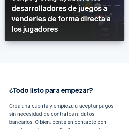
Gibraltar
desarrolladores de juegos a
English
venderles de forma directa a
Grecia
English
los jugadores
Hungría
English
India
English
Irlanda
English
Italia
Italiano
English
Japón
日本語
English
¿Todo listo para empezar?
Letonia
English
Liechtenstein
Crea una cuenta y empieza a aceptar pagos
Deutsch
English
Lituania
sin necesidad de contratos ni datos
English
bancarios. O bien, ponte en contacto con
Luxemburgo
Français
Deutsch
English