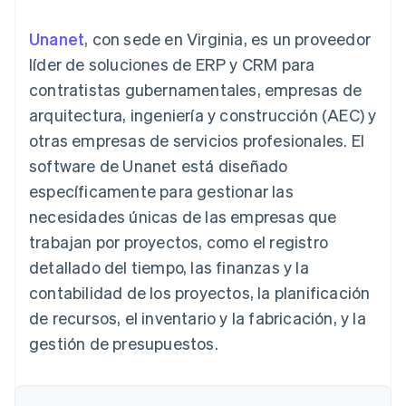
Authorization
Recognition
Empresa
Gestión del dinero
Gestionar
Boost
Automatización
Plataformas
suscripciones
Unanet
, con sede en Virginia, es un proveedor
Optimizaciones
contable
Hoja de ruta del
SaaS
Ofrecer cobro por
de aceptación
Stripe Sigma
producto
líder de soluciones de ERP y CRM para
consumo
Link
Informes
Conferencia anual
Emitir tarjetas
contratistas gubernamentales, empresas de
Proceso de
personalizados
Sessions
respaldadas por
compra
Data Pipeline
Empleos
monedas estables
arquitectura, ingeniería y construcción (AEC) y
Por sector
acelerado
Sincronización
Sala de prensa
Aprovisiona y gestiona
otras empresas de servicios profesionales. El
de datos
Stripe Press
servicios con agentes
Empresas de IA
software de Unanet está diseñado
Economía de los
específicamente para gestionar las
creadores
Juegos
Contacto
necesidades únicas de las empresas que
Más
Recursos
Hostelería, viajes y ocio
Product roadmap
trabajan por proyectos, como el registro
Contacta con ventas
Ver lo que viene
Seguros
Integraciones de
Conviértete en socio
detallado del tiempo, las finanzas y la
Medios de
aplicaciones
Radar
comunicación y
Ejemplos de código
contabilidad de los proyectos, la planificación
Prevención de fraude
entretenimiento
Blog de
de recursos, el inventario y la fabricación, y la
Organizaciones sin
desarrolladores
Atlas
fines de lucro
Estado de la API
Constitución de una startup
gestión de presupuestos.
Servicios
Climate
profesionales
Eliminación de dióxido de carbono
Sector público
Minorista