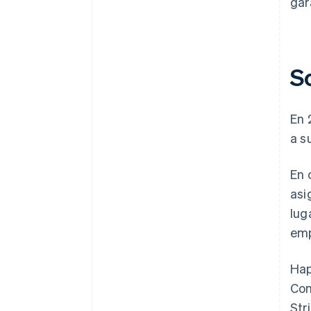
gar
S
En 
a s
En 
asi
lug
emp
Hap
Con
Str