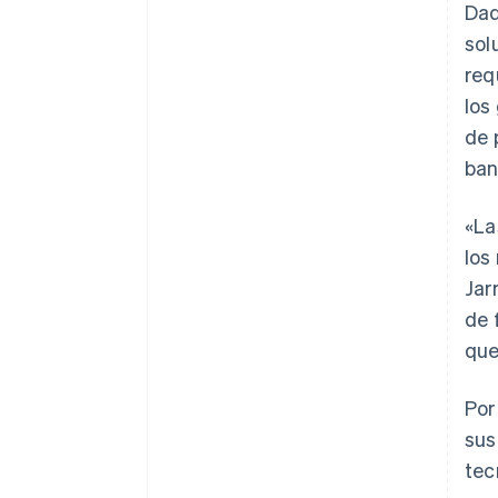
Dad
sol
req
los
de 
ban
«La
los
Jar
de 
que
Por
sus
tec