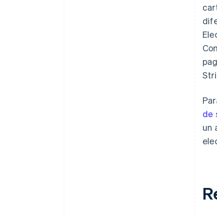
car
dif
Ele
Com
pag
Str
Par
de 
un 
ele
R