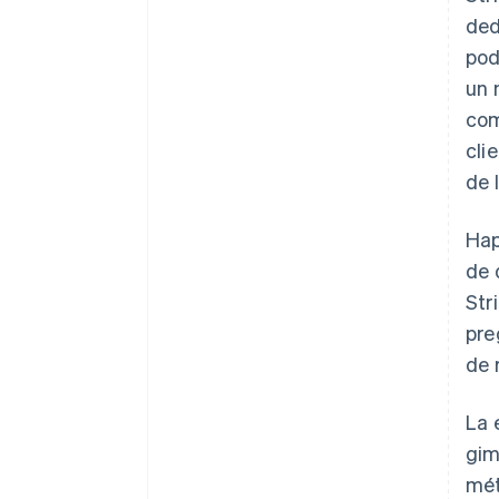
ded
pod
un 
com
cli
de 
Hap
de 
Str
pre
de 
La 
gim
mét