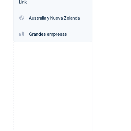
Link
Sesiones de Stripe
2026
Australia y Nueva Zelanda
Descubre cómo Stripe
construye la
infraestructura
Grandes empresas
económica para la IA.
Mirar ahora