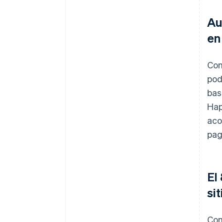
Au
en
Con
pod
bas
Hap
aco
pag
El
sit
Con