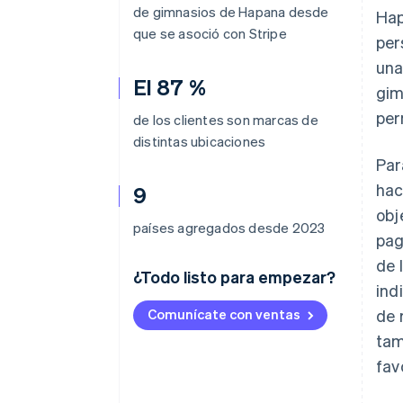
de gimnasios de Hapana desde
Hap
que se asoció con Stripe
per
una
El 87 %
gim
per
de los clientes son marcas de
distintas ubicaciones
Par
hac
9
obj
países agregados desde 2023
pag
de 
¿Todo listo para empezar?
ind
Comunícate con ventas
de 
tam
fav