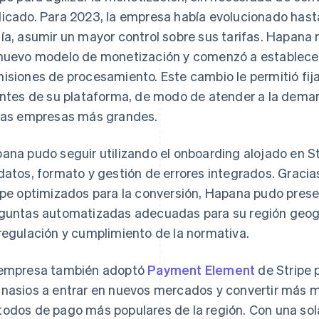
icado. Para 2023, la empresa había evolucionado hasta
ía, asumir un mayor control sobre sus tarifas. Hapana re
nuevo modelo de monetización y comenzó a establecer 
isiones de procesamiento. Este cambio le permitió fijar
entes de su plataforma, de modo de atender a la dem
las empresas más grandes.
ana pudo seguir utilizando el onboarding alojado en St
datos, formato y gestión de errores integrados. Gracia
ipe optimizados para la conversión, Hapana pudo presen
guntas automatizadas adecuadas para su región geográ
regulación y cumplimiento de la normativa.
empresa también adoptó
Payment Element
de Stripe 
nasios a entrar en nuevos mercados y convertir más mi
odos de pago más populares de la región. Con una sol