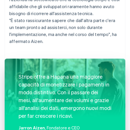
affidabile che gli sviluppatori raramente hanno avuto
bisogno di ricorrere all'assistenza tecnica.
"È stato rassicurante sapere che dall'altra parte c'era
un team pronto ad assisterci, non solo durante
l'implementazione, ma anche nel corso del tempo", ha
affermato Aizen.
Stripe offre a Hapana una maggiore
capacità di monetizzare i pagamenti in
modo distintivo. Con il passare dei
mesi, all'aumentare dei volumi e grazie
all'analisi dei dati, emergono nuovi modi
per far crescere i ricavi.
Jarron Aizen
, Fondatore e CEO