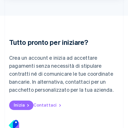
Lituania
English
Lussemburgo
Français
Deutsch
English
Malaysia
English
简体中文
Tutto pronto per iniziare?
Malta
English
Messico
Crea un account e inizia ad accettare
Español
English
Norvegia
pagamenti senza necessità di stipulare
English
contratti né di comunicare le tue coordinate
Nuova Zelanda
bancarie. In alternativa, contattaci per un
English
Paesi Bassi
pacchetto personalizzato per la tua azienda.
Nederlands
English
Polonia
English
Inizia
Contattaci
Portogallo
Português
English
RAS di Hong Kong, Cina
English
简体中文