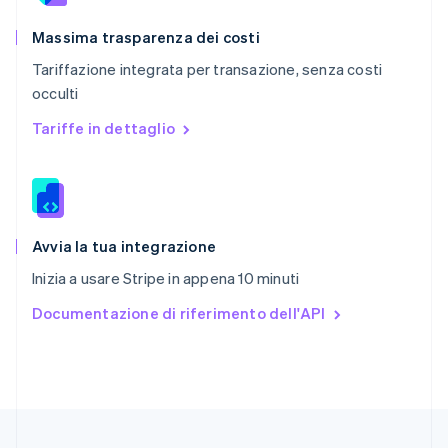
Regno Unito
English
Massima trasparenza dei costi
Repubblica Ceca
Tariffazione integrata per transazione, senza costi
English
occulti
Romania
English
Tariffe in dettaglio
Singapore
English
简体中文
Slovacchia
English
Slovenia
English
Italiano
Avvia la tua integrazione
Spagna
Inizia a usare Stripe in appena 10 minuti
Español
English
Stati Uniti
Documentazione di riferimento dell'API
English
Español
简体中文
Svezia
Svenska
English
Svizzera
Deutsch
Français
Italiano
English
Thailandia
ไทย
English