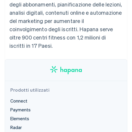
degli abbonamenti, pianificazione delle lezioni,
Scopri cosa ti aspetta
analisi digitali, contenuti online e automazione
Radar
Ecosistema
Prevenzione delle frodi
del marketing per aumentare il
Partner
Atlas
coinvolgimento degli iscritti. Hapana serve
Stripe App Marketplace
Costituzione di start-up
oltre 900 centri fitness con 1,2 milioni di
Climate
iscritti in 17 Paesi.
Rimozione del carbonio
Identity
Verifica online dell'identità
Prodotti utilizzati
Stripe Sessions 2026
Connect
Scopri come Stripe sta costruendo l'infrastruttura economi
Guarda ora
Payments
Elements
Radar