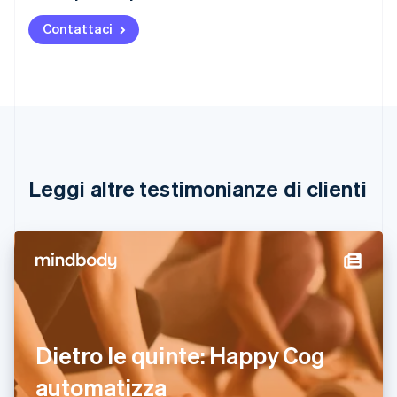
English
Austria
Contattaci
Deutsch
English
Belgio
Nederlands
Français
Deutsch
English
Brasile
Português
English
Bulgaria
English
Canada
English
Français
Leggi altre testimonianze di clienti
Cina continentale
简体中文
English
Cipro
English
Croazia
English
Italiano
Danimarca
English
Emirati Arabi Uniti
Dietro le quinte: Happy Cog
English
Estonia
automatizza
English