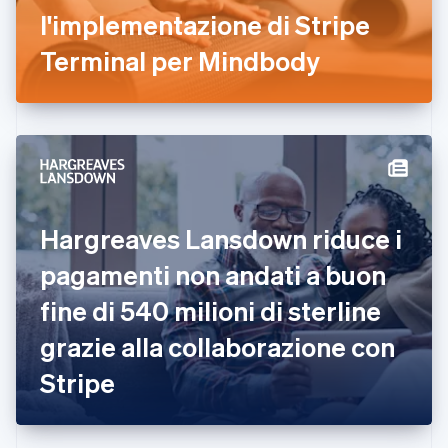
l'implementazione di Stripe
Finlandia
English
Svenska
Terminal per Mindbody
Francia
Français
English
Germania
Deutsch
English
Giappone
日本語
English
Gibilterra
English
Grecia
Hargreaves Lansdown riduce i
English
India
pagamenti non andati a buon
English
Irlanda
fine di 540 milioni di sterline
English
grazie alla collaborazione con
Italia
Italiano
English
Stripe
Lettonia
English
Liechtenstein
Deutsch
English