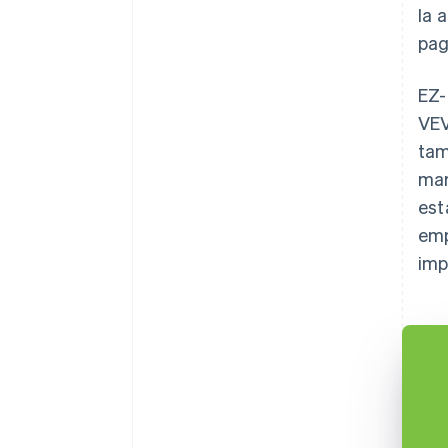
la 
pag
EZ-
VEV
tam
mar
est
emp
imp