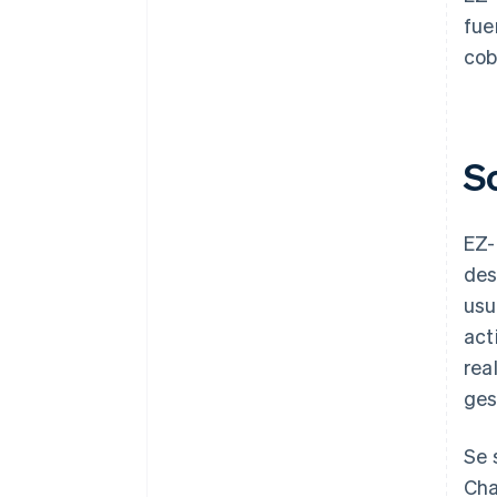
fue
cob
S
EZ-
des
usu
act
rea
ges
Se 
Cha