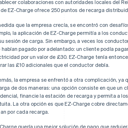
ablecer colaboraciones con autoridades locales del Re
de EZ-Charge ofrece 250 puntos de recarga distribuid
edida que la empresa crecía, se encontró con desafíos
mplo, la aplicación de EZ-Charge permitía a los condu
su sesión de carga. Sin embargo, a veces los conducto
 habían pagado por adelantado: un cliente podía pagar
ctricidad por un valor de £30. EZ-Charge tenía entonc
rar las £10 adicionales que el conductor debía.
más, la empresa se enfrentó a otra complicación, ya q
arga de dos maneras: una opción consiste en que un cl
idencial, financie la estación de recarga y permita a 
tuita. La otra opción es que EZ-Charge cobre directam
an por cada recarga.
Charge quería una mejor solución de pago que redujer