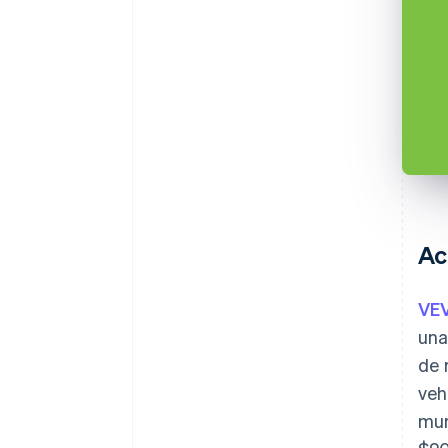
Ac
VE
una
de 
veh
mun