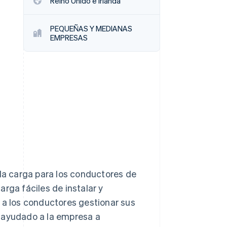
Reino Unido e Irlanda
Sesiones de Stripe
2026
PEQUEÑAS Y MEDIANAS
Descubre cómo Stripe
EMPRESAS
construye la
infraestructura
económica para la IA.
Mirar ahora
 la carga para los conductores de
rga fáciles de instalar y
 a los conductores gestionar sus
a ayudado a la empresa a