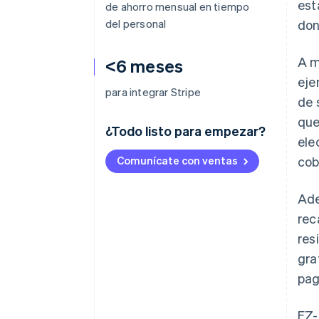
est
de ahorro mensual en tiempo
del personal
don
A m
<6 meses
eje
para integrar Stripe
de 
que
¿Todo listo para empezar?
ele
Comunícate con ventas
cob
Ade
rec
res
gra
pag
EZ-