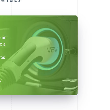
o el mundo.
e en
o a
ros
V