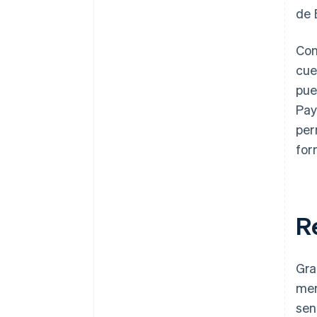
de 
Con
cue
pue
Pay
per
for
R
Gra
mer
sen