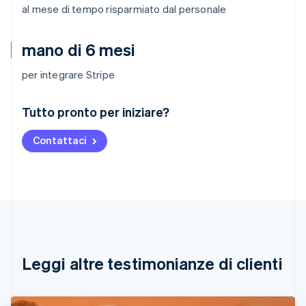
al mese di tempo risparmiato dal personale
mano di 6 mesi
per integrare Stripe
Australia
Tutto pronto per iniziare?
English
Austria
Contattaci
Deutsch
English
Belgio
Nederlands
Français
Deutsch
English
Brasile
Português
English
Bulgaria
English
Canada
English
Français
Leggi altre testimonianze di clienti
Cina continentale
简体中文
English
Cipro