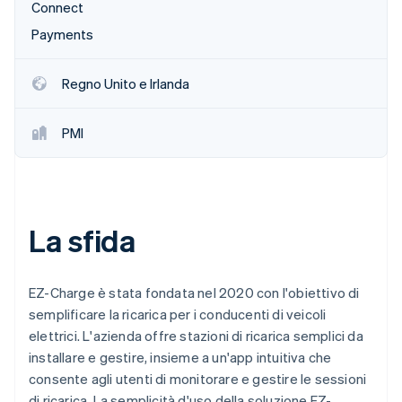
Connect
Scopri cosa ti aspetta
Payments
Radar
Ecosistema
Prevenzione delle frodi
Partner
Atlas
Regno Unito e Irlanda
Stripe App Marketplace
Costituzione di start-up
Climate
PMI
Rimozione del carbonio
Identity
Verifica online dell'identità
La sfida
Stripe Sessions 2026
EZ-Charge è stata fondata nel 2020 con l'obiettivo di
Scopri come Stripe sta costruendo l'infrastruttura economi
semplificare la ricarica per i conducenti di veicoli
Guarda ora
elettrici. L'azienda offre stazioni di ricarica semplici da
installare e gestire, insieme a un'app intuitiva che
consente agli utenti di monitorare e gestire le sessioni
di ricarica. La semplicità d'uso della soluzione EZ-