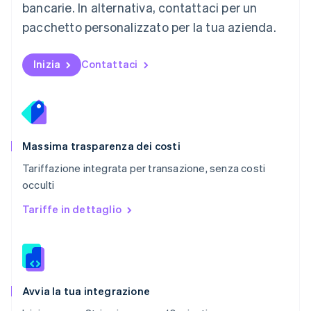
bancarie. In alternativa, contattaci per un
English
Paesi Bassi
pacchetto personalizzato per la tua azienda.
Nederlands
English
Polonia
English
Inizia
Contattaci
Portogallo
Português
English
RAS di Hong Kong, Cina
English
简体中文
Regno Unito
English
Massima trasparenza dei costi
Repubblica Ceca
Tariffazione integrata per transazione, senza costi
English
occulti
Romania
English
Tariffe in dettaglio
Singapore
English
简体中文
Slovacchia
English
Slovenia
English
Italiano
Avvia la tua integrazione
Spagna