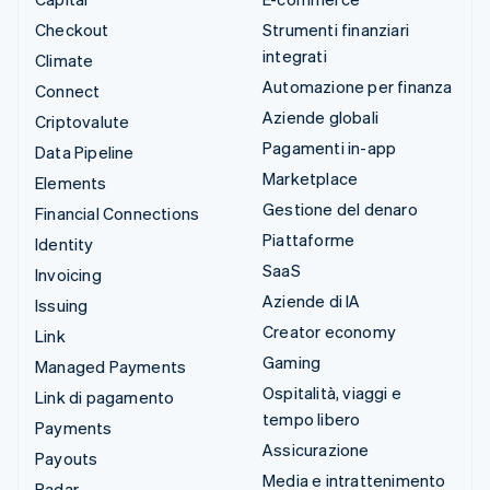
Checkout
Strumenti finanziari
integrati
Climate
Automazione per finanza
Connect
Aziende globali
Criptovalute
Pagamenti in-app
Data Pipeline
Marketplace
Elements
Gestione del denaro
Financial Connections
Piattaforme
Identity
SaaS
Invoicing
Aziende di IA
Issuing
Creator economy
Link
Gaming
Managed Payments
Ospitalità, viaggi e
Link di pagamento
tempo libero
Payments
Assicurazione
Payouts
Media e intrattenimento
Radar