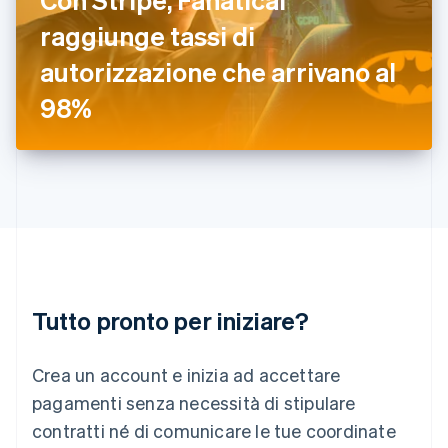
English
Irlanda
raggiunge tassi di
English
autorizzazione che arrivano al
Italia
Italiano
English
98%
Lettonia
English
Liechtenstein
Deutsch
English
Lituania
English
Lussemburgo
Français
Deutsch
English
Malaysia
English
简体中文
Tutto pronto per iniziare?
Malta
English
Messico
Crea un account e inizia ad accettare
Español
English
Norvegia
pagamenti senza necessità di stipulare
English
contratti né di comunicare le tue coordinate
Nuova Zelanda