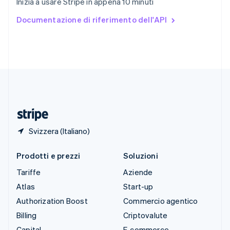
Inizia a usare Stripe in appena 10 minuti
Español
English
Stati Uniti
Documentazione di riferimento dell'API
English
Español
简体中文
Svezia
Svenska
English
Svizzera
Deutsch
Français
Italiano
English
Thailandia
ไทย
English
Ungheria
English
Svizzera (Italiano)
Prodotti e prezzi
Soluzioni
Tariffe
Aziende
Atlas
Start-up
Authorization Boost
Commercio agentico
Billing
Criptovalute
Capital
E-commerce