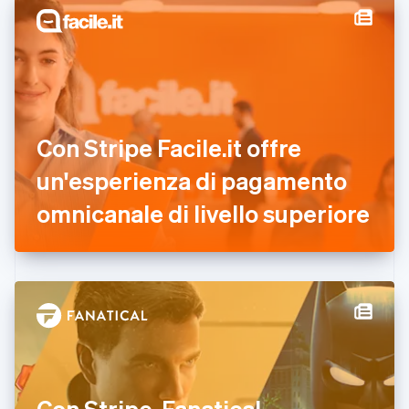
English
Croazia
English
Italiano
Danimarca
English
Emirati Arabi Uniti
English
Estonia
Con Stripe Facile.it offre
English
un'esperienza di pagamento
Finlandia
English
Svenska
omnicanale di livello superiore
Francia
Français
English
Germania
Deutsch
English
Giappone
日本語
English
Gibilterra
English
Grecia
English
India
Con Stripe, Fanatical