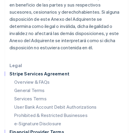
en beneficio de las partes y sus respectivos
Italy
sucesores, cesionarios y derechohabientes. Si alguna
Italiano
English
Japan
disposición de este Anexo del Adquirente se
日本語
English
determina como ilegal o inválida, dicha ilegalidad o
Latvia
invalidez no afectará las demás disposiciones, y este
English
Anexo del Adquirente se interpretará como si dicha
Liechtenstein
disposición no estuviera contenida en él.
Deutsch
English
Lithuania
English
Legal
Luxembourg
Stripe Services Agreement
Français
Deutsch
English
Mainland China
Overview & FAQs
简体中文
English
General Terms
Malaysia
English
简体中文
Services Terms
Malta
User Bank Account Debit Authorizations
English
Mexico
Prohibited & Restricted Businesses
Español
English
e-Signature Disclosure
Netherlands
Financial Provider Terms
Nederlands
English