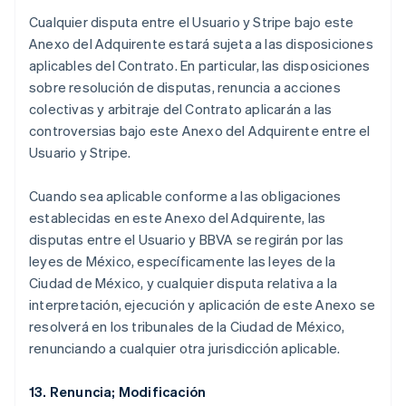
Cualquier disputa entre el Usuario y Stripe bajo este
Anexo del Adquirente estará sujeta a las disposiciones
aplicables del Contrato. En particular, las disposiciones
sobre resolución de disputas, renuncia a acciones
Australia
colectivas y arbitraje del Contrato aplicarán a las
English
controversias bajo este Anexo del Adquirente entre el
Austria
Usuario y Stripe.
Deutsch
English
Belgium
Nederlands
Français
Deutsch
English
Cuando sea aplicable conforme a las obligaciones
Brazil
establecidas en este Anexo del Adquirente, las
Português
English
disputas entre el Usuario y BBVA se regirán por las
Bulgaria
leyes de México, específicamente las leyes de la
English
Canada
Ciudad de México, y cualquier disputa relativa a la
English
Français
interpretación, ejecución y aplicación de este Anexo se
Croatia
resolverá en los tribunales de la Ciudad de México,
English
Italiano
renunciando a cualquier otra jurisdicción aplicable.
Cyprus
English
Czech Republic
13. Renuncia; Modificación
English