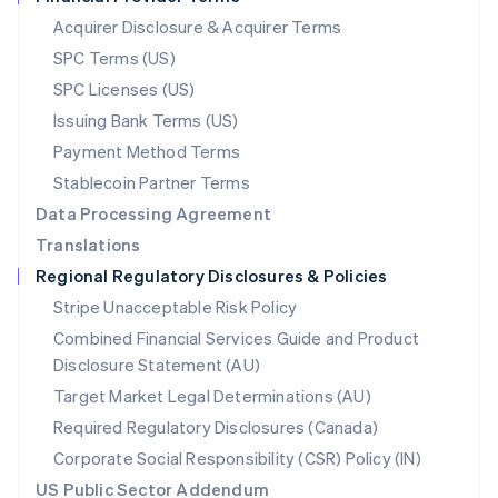
New Zealand
Acquirer Disclosure & Acquirer Terms
English
SPC Terms (US)
Norway
SPC Licenses (US)
English
Poland
Issuing Bank Terms (US)
English
Payment Method Terms
Portugal
Português
English
Stablecoin Partner Terms
Romania
Data Processing Agreement
English
Translations
Singapore
Regional Regulatory Disclosures & Policies
English
简体中文
Slovakia
Stripe Unacceptable Risk Policy
English
Combined Financial Services Guide and Product
Slovenia
Disclosure Statement (AU)
English
Italiano
Spain
Target Market Legal Determinations (AU)
Español
English
Required Regulatory Disclosures (Canada)
Sweden
Svenska
English
Corporate Social Responsibility (CSR) Policy (IN)
Switzerland
US Public Sector Addendum
Deutsch
Français
Italiano
English