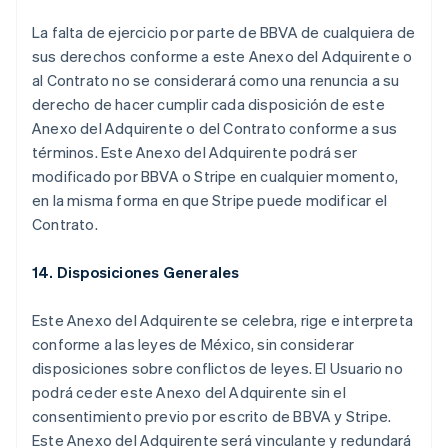
Denmark
La falta de ejercicio por parte de BBVA de cualquiera de
English
sus derechos conforme a este Anexo del Adquirente o
Estonia
al Contrato no se considerará como una renuncia a su
English
Finland
derecho de hacer cumplir cada disposición de este
English
Svenska
Anexo del Adquirente o del Contrato conforme a sus
France
términos. Este Anexo del Adquirente podrá ser
Français
English
modificado por BBVA o Stripe en cualquier momento,
Germany
en la misma forma en que Stripe puede modificar el
Deutsch
English
Contrato.
Gibraltar
English
Greece
14. Disposiciones Generales
English
Hong Kong SAR, China
Este Anexo del Adquirente se celebra, rige e interpreta
English
简体中文
conforme a las leyes de México, sin considerar
Hungary
disposiciones sobre conflictos de leyes. El Usuario no
English
India
podrá ceder este Anexo del Adquirente sin el
English
consentimiento previo por escrito de BBVA y Stripe.
Ireland
Este Anexo del Adquirente será vinculante y redundará
English