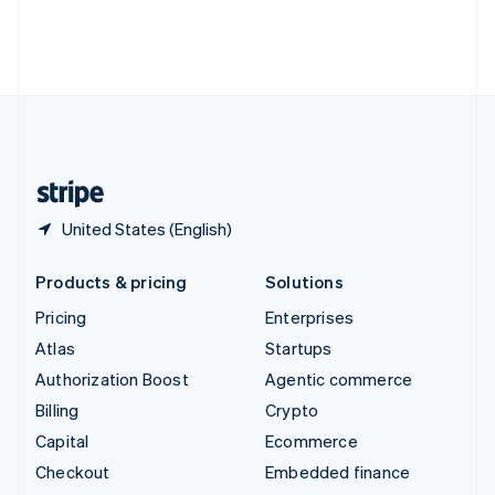
Thailand
ไทย
English
United Arab Emirates
English
United Kingdom
English
United States
English
Español
简体中文
United States (English)
Products & pricing
Solutions
Pricing
Enterprises
Atlas
Startups
Authorization Boost
Agentic commerce
Billing
Crypto
Capital
Ecommerce
Checkout
Embedded finance