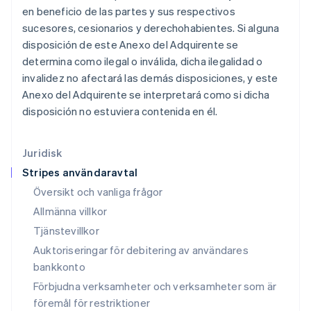
English
Français
en beneficio de las partes y sus respectivos
Kroatien
sucesores, cesionarios y derechohabientes. Si alguna
English
Italiano
disposición de este Anexo del Adquirente se
Lettland
determina como ilegal o inválida, dicha ilegalidad o
English
Liechtenstein
invalidez no afectará las demás disposiciones, y este
Deutsch
English
Anexo del Adquirente se interpretará como si dicha
Litauen
disposición no estuviera contenida en él.
English
Luxemburg
Français
Deutsch
English
Juridisk
Malaysia
Stripes användaravtal
English
简体中文
Malta
Översikt och vanliga frågor
English
Allmänna villkor
Mexiko
Tjänstevillkor
Español
English
Nederländerna
Auktoriseringar för debitering av användares
Nederlands
English
bankkonto
Norge
Förbjudna verksamheter och verksamheter som är
English
Nya Zeeland
föremål för restriktioner