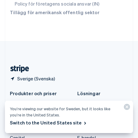
ไทย
English
Policy för företagens sociala ansvar (IN)
Tjeckien
Tillägg för amerikansk offentlig sektor
English
Tyskland
Deutsch
English
Ungern
English
USA
English
Español
简体中文
Österrike
Deutsch
English
Sverige (Svenska)
Produkter och priser
Lösningar
Priser
Storföretag
You’re viewing our website for Sweden, but it looks like
Atlas
Startup-företag
you’re in the United States.
Auktoriseringsförstärkning
Agentbaserad handel
Switch to the United States site
Billing
Kryptovaluta
Capital
E-handel