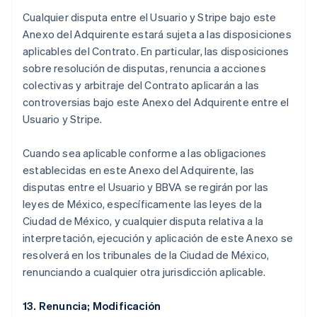
Cualquier disputa entre el Usuario y Stripe bajo este
Anexo del Adquirente estará sujeta a las disposiciones
aplicables del Contrato. En particular, las disposiciones
sobre resolución de disputas, renuncia a acciones
colectivas y arbitraje del Contrato aplicarán a las
controversias bajo este Anexo del Adquirente entre el
Australien
Usuario y Stripe.
English
Belgien
Cuando sea aplicable conforme a las obligaciones
Nederlands
Français
Deutsch
English
Brasilien
establecidas en este Anexo del Adquirente, las
Português
English
disputas entre el Usuario y BBVA se regirán por las
Bulgarien
leyes de México, específicamente las leyes de la
English
Ciudad de México, y cualquier disputa relativa a la
Cypern
interpretación, ejecución y aplicación de este Anexo se
English
Danmark
resolverá en los tribunales de la Ciudad de México,
English
renunciando a cualquier otra jurisdicción aplicable.
Estland
English
13. Renuncia; Modificación
Fastlandskina