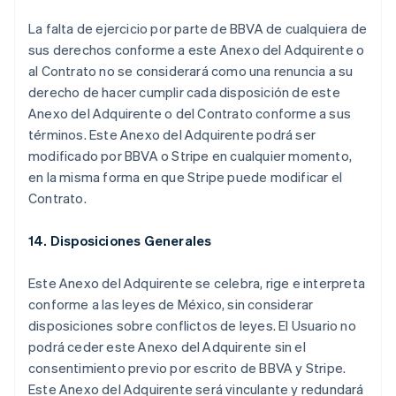
简体中文
English
Finland
La falta de ejercicio por parte de BBVA de cualquiera de
English
Svenska
sus derechos conforme a este Anexo del Adquirente o
Frankrike
al Contrato no se considerará como una renuncia a su
Français
English
derecho de hacer cumplir cada disposición de este
Förenade Arabemiraten
Anexo del Adquirente o del Contrato conforme a sus
English
Gibraltar
términos. Este Anexo del Adquirente podrá ser
English
modificado por BBVA o Stripe en cualquier momento,
Grekland
en la misma forma en que Stripe puede modificar el
English
Contrato.
Hongkong SAR, Kina
English
简体中文
14. Disposiciones Generales
Indien
English
Irland
Este Anexo del Adquirente se celebra, rige e interpreta
English
conforme a las leyes de México, sin considerar
Italien
disposiciones sobre conflictos de leyes. El Usuario no
Italiano
English
podrá ceder este Anexo del Adquirente sin el
Japan
consentimiento previo por escrito de BBVA y Stripe.
日本語
English
Kanada
Este Anexo del Adquirente será vinculante y redundará