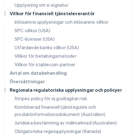
English
Upplysning om e‑signatur
Polen
Villkor för finansiell tjänsteleverantör
English
Portugal
Inlösarens upplysningar och inlösarens villkor
Português
English
SPC-villkor (USA)
Rumänien
SPC-licenser (USA)
English
Schweiz
Utfärdande banks villkor (USA)
Deutsch
Français
Italiano
English
Villkor för betalningsmetoder
Singapore
English
简体中文
Villkor för stablecoin-partner
Slovakien
Avtal om databehandling
English
Översättningar
Slovenien
Regionala regulatoriska upplysningar och policyer
English
Italiano
Spanien
Stripes policy för ej godtagbar risk
Español
English
Kombinerad finansiell tjänsteguide och
Storbritannien
produktinformationsdokument (Australien)
English
Sverige
Juridiska bestämning av målmarknad (Australien)
Svenska
English
Obligatoriska regelupplysningar (Kanada)
Thailand