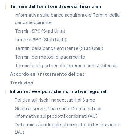
English
Termini del fornitore di servizi finanziari
Nuova Zelanda
Informativa sulla banca acquirente e Termini della
English
banca acquirente
Paesi Bassi
Nederlands
English
Termini SPC (Stati Uniti)
Polonia
Licenze SPC (Stati Uniti)
English
Portogallo
Termini della banca emittente (Stati Uniti)
Português
English
Termini dei metodi di pagamento
RAS di Hong Kong, Cina
Termini per i partner che operano con stablecoin
English
简体中文
Regno Unito
Accordo sul trattamento dei dati
English
Traduzioni
Repubblica Ceca
Informative e politiche normative regionali
English
Romania
Politica sui rischi inaccettabili di Stripe
English
Guida ai servizi finanziari e Documento di
Singapore
informativa sui prodotti combinati (AU)
English
简体中文
Slovacchia
Determinazioni legali sul mercato di destinazione
English
(AU)
Slovenia