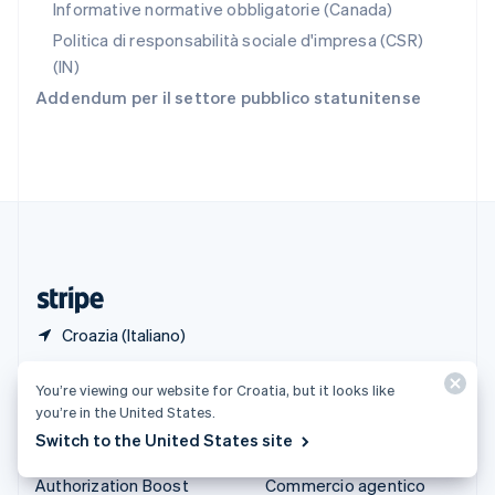
Informative normative obbligatorie (Canada)
English
Italiano
Spagna
Politica di responsabilità sociale d'impresa (CSR)
Español
English
(IN)
Stati Uniti
Addendum per il settore pubblico statunitense
English
Español
简体中文
Svezia
Svenska
English
Svizzera
Deutsch
Français
Italiano
English
Thailandia
ไทย
English
Ungheria
English
Croazia (Italiano)
Prodotti e prezzi
Soluzioni
You’re viewing our website for Croatia, but it looks like
you’re in the United States.
Tariffe
Aziende
Switch to the United States site
Atlas
Start-up
Authorization Boost
Commercio agentico