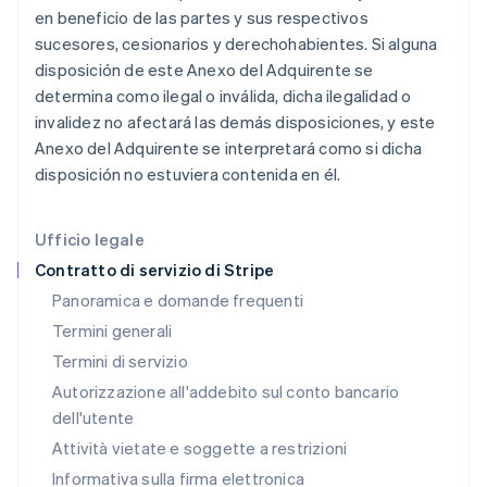
en beneficio de las partes y sus respectivos
English
India
sucesores, cesionarios y derechohabientes. Si alguna
English
disposición de este Anexo del Adquirente se
Irlanda
determina como ilegal o inválida, dicha ilegalidad o
English
invalidez no afectará las demás disposiciones, y este
Italia
Anexo del Adquirente se interpretará como si dicha
Italiano
English
Lettonia
disposición no estuviera contenida en él.
English
Liechtenstein
Deutsch
English
Ufficio legale
Lituania
Contratto di servizio di Stripe
English
Panoramica e domande frequenti
Lussemburgo
Termini generali
Français
Deutsch
English
Malaysia
Termini di servizio
English
简体中文
Autorizzazione all'addebito sul conto bancario
Malta
dell'utente
English
Messico
Attività vietate e soggette a restrizioni
Español
English
Informativa sulla firma elettronica
Norvegia