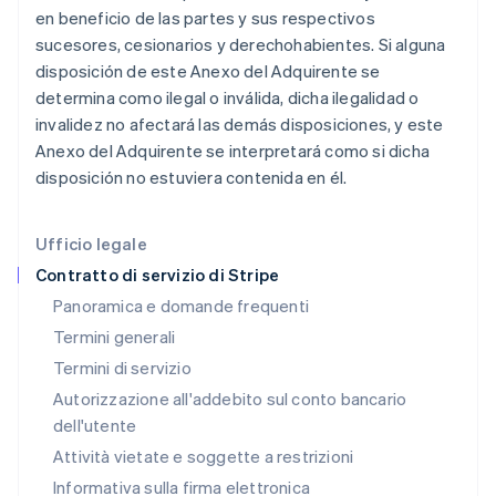
en beneficio de las partes y sus respectivos
English
India
sucesores, cesionarios y derechohabientes. Si alguna
English
disposición de este Anexo del Adquirente se
Irlanda
determina como ilegal o inválida, dicha ilegalidad o
English
invalidez no afectará las demás disposiciones, y este
Italia
Anexo del Adquirente se interpretará como si dicha
Italiano
English
Lettonia
disposición no estuviera contenida en él.
English
Liechtenstein
Deutsch
English
Ufficio legale
Lituania
Contratto di servizio di Stripe
English
Panoramica e domande frequenti
Lussemburgo
Termini generali
Français
Deutsch
English
Malaysia
Termini di servizio
English
简体中文
Autorizzazione all'addebito sul conto bancario
Malta
dell'utente
English
Messico
Attività vietate e soggette a restrizioni
Español
English
Informativa sulla firma elettronica
Norvegia