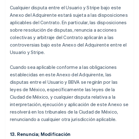
Cualquier disputa entre el Usuario y Stripe bajo este
Anexo del Adquirente estará sujeta a las disposiciones
aplicables del Contrato. En particular, las disposiciones
sobre resolución de disputas, renuncia a acciones
colectivas y arbitraje del Contrato aplicarán a las
controversias bajo este Anexo del Adquirente entre el
Usuario y Stripe.
Australia
Cuando sea aplicable conforme a las obligaciones
English
establecidas en este Anexo del Adquirente, las
Austria
disputas entre el Usuario y BBVA se regirán por las
Deutsch
English
Belgio
leyes de México, específicamente las leyes de la
Nederlands
Français
Deutsch
English
Ciudad de México, y cualquier disputa relativa a la
Brasile
interpretación, ejecución y aplicación de este Anexo se
Português
English
resolverá en los tribunales de la Ciudad de México,
Bulgaria
renunciando a cualquier otra jurisdicción aplicable.
English
Canada
English
Français
13. Renuncia; Modificación
Cina continentale