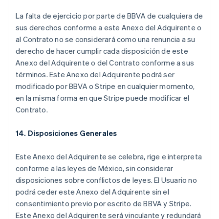
简体中文
English
La falta de ejercicio por parte de BBVA de cualquiera de
Cipro
sus derechos conforme a este Anexo del Adquirente o
English
Croazia
al Contrato no se considerará como una renuncia a su
English
Italiano
derecho de hacer cumplir cada disposición de este
Danimarca
Anexo del Adquirente o del Contrato conforme a sus
English
términos. Este Anexo del Adquirente podrá ser
Emirati Arabi Uniti
modificado por BBVA o Stripe en cualquier momento,
English
Estonia
en la misma forma en que Stripe puede modificar el
English
Contrato.
Finlandia
English
Svenska
14. Disposiciones Generales
Francia
Français
English
Este Anexo del Adquirente se celebra, rige e interpreta
Germania
conforme a las leyes de México, sin considerar
Deutsch
English
Giappone
disposiciones sobre conflictos de leyes. El Usuario no
日本語
English
podrá ceder este Anexo del Adquirente sin el
Gibilterra
consentimiento previo por escrito de BBVA y Stripe.
English
Este Anexo del Adquirente será vinculante y redundará
Grecia