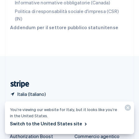
Informative normative obbligatorie (Canada)
English
Italiano
Spagna
Politica di responsabilità sociale d'impresa (CSR)
Español
English
(IN)
Stati Uniti
Addendum per il settore pubblico statunitense
English
Español
简体中文
Svezia
Svenska
English
Svizzera
Deutsch
Français
Italiano
English
Thailandia
ไทย
English
Ungheria
English
Italia (Italiano)
Prodotti e prezzi
Soluzioni
You’re viewing our website for Italy, but it looks like you’re
in the United States.
Tariffe
Aziende
Switch to the United States site
Atlas
Start-up
Authorization Boost
Commercio agentico