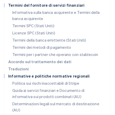
English
Termini del fornitore di servizi finanziari
Nuova Zelanda
Informativa sulla banca acquirente e Termini della
English
banca acquirente
Paesi Bassi
Nederlands
English
Termini SPC (Stati Uniti)
Polonia
Licenze SPC (Stati Uniti)
English
Portogallo
Termini della banca emittente (Stati Uniti)
Português
English
Termini dei metodi di pagamento
RAS di Hong Kong, Cina
Termini per i partner che operano con stablecoin
English
简体中文
Regno Unito
Accordo sul trattamento dei dati
English
Traduzioni
Repubblica Ceca
Informative e politiche normative regionali
English
Romania
Politica sui rischi inaccettabili di Stripe
English
Guida ai servizi finanziari e Documento di
Singapore
informativa sui prodotti combinati (AU)
English
简体中文
Slovacchia
Determinazioni legali sul mercato di destinazione
English
(AU)
Slovenia