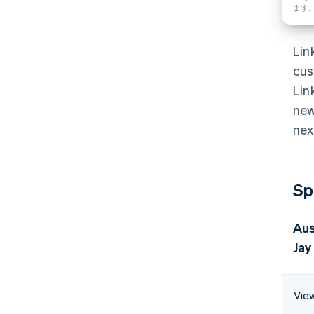
ます
Lin
cus
Lin
new
nex
Sp
Aus
Jay
View