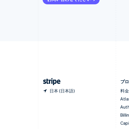
インド
English
エストニア
English
オーストラリア
English
オーストリア
Deutsch
English
オランダ
Nederlands
English
カナダ
English
Français
キプロス
English
プ
日本 (日本語)
料
Atla
Auth
Billi
Capi