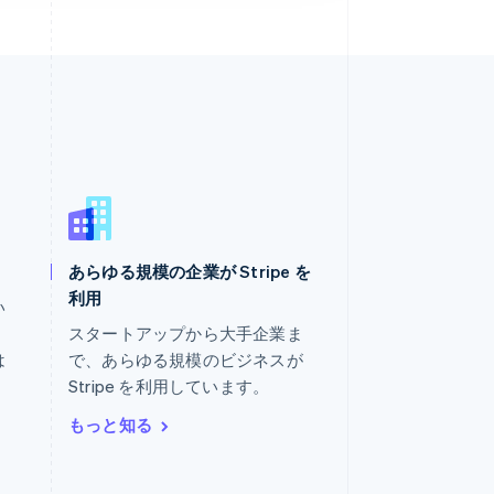
あらゆる規模の企業が Stripe を
マレーシア
利用
English
简体中文
い
メキシコ
。
スタートアップから大手企業ま
Español
English
は
で、あらゆる規模のビジネスが
ラトビア
Stripe を利用しています。
English
リトアニア
もっと知る
English
リヒテンシュタイン
Deutsch
English