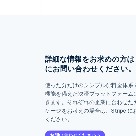
詳細な情報をお求めの方は、S
にお問い合わせください。
アイルランド
English
使った分だけのシンプルな料金体系
アメリカ
機能を備えた決済プラットフォーム
English
Español
简体中文
きます。それぞれの企業に合わせた
アラブ首長国連邦
English
ケージをお考えの場合は、Stripe 
イギリス
ください。
English
イタリア
Italiano
English
お問い合わせください