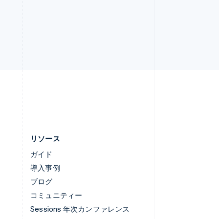
ルーマニア
English
ルクセンブルグ
Français
Deutsch
English
中国香港特別行政区
English
简体中文
中国本土
lish
简体中文
English
日本
日本語
English
リソース
ガイド
導入事例
ブログ
コミュニティー
Sessions 年次カンファレンス