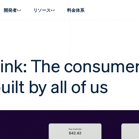
開発者
リソース
料金体系
ース別
ガイド
業種別
会社
資金管理
プラットフォ
プレイス
ンティックコマース
に問い合わせる
オンライン決済を受け付け
AI 企業
製品ロードマップ
Global Payouts
ス / ECサイト
ートプラン
構築済みの決済を実装
クリエイターエコノミ―
Sessions 年次カンファレン
第三者への入金
Connect
金融
ッショナルサービス
プラットフォームまたはマーケットプレイスを構築する
ゲーム
採用情報
ink: The consume
プラットフォ
財務関連
ホスピタリティ、旅行、レジ
ニュースルーム
ルビジネス
サブスクリプションを管理
保険
Stripe Press
内決済
従量課金請求を提供
メディアおよびエンターテイ
の管理
uilt by all of us
トプレイス
ステーブルコイン担保型のカードを発行
理
エージェントによるサービスのプロビジョニングと管理
非営利団体
フォーム
プロフェッショナルサービス
パブリックセクター
動計算
小売業
on