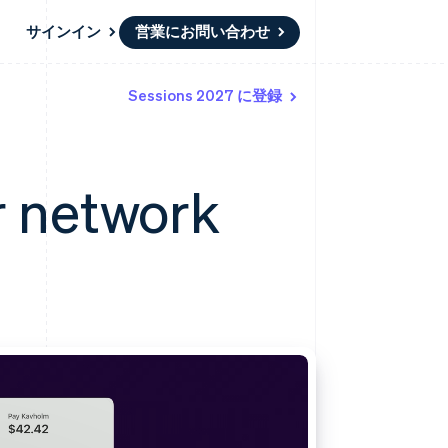
サインイン
営業にお問い合わせ
Sessions 2027 に登録
リソース
エコシステム
お問い合わせ
ームとマーケット
その他
アプリへの導入
パートナー
営業にお問い合わせ
Product roadmap
ス
コードサンプル
Stripe App Marketplace
パートナーになる
今後の予定を確認
開発者のブログ
r network
ーム決済の構築
ャー
API ステータス
Radar
不正防止
ンメント
Atlas
スタートアップの企業設立
Climate
カーボンリムーバル
Identity
オンライン本人確認