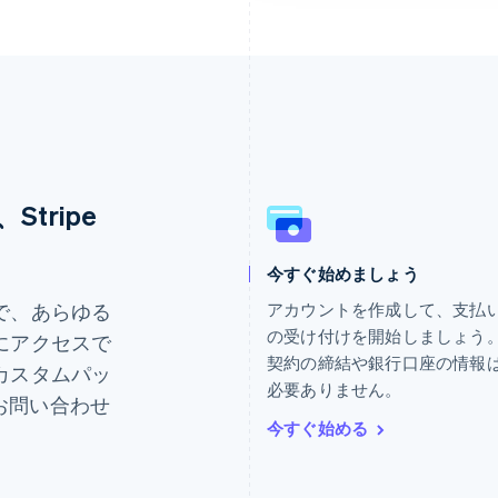
tripe
今すぐ始めましょう
ギリシア
ドイツ
English
Deutsch
English
で、あらゆる
アカウントを作成して、支払
クロアチア
ニュージーランド
の受け付けを開始しましょう
にアクセスで
English
Italiano
English
契約の締結や銀行口座の情報
カスタムパッ
ジブラルタル
ノルウェー
必要ありません。
English
English
にお問い合わせ
シンガポール
ハンガリー
今すぐ始める
English
简体中文
English
スイス
フィンランド
Deutsch
Français
Italiano
English
English
Svenska