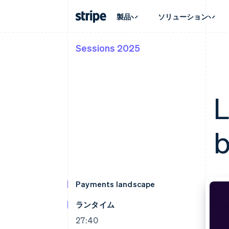
製品
ソリューション
Sessions 2025
企業規模別
ドキュメント
学ぶ
ユースケ
サポート
支払い
収益
大企業向け
Stripe のドキュメント
ブログ
エージェ
サポート
Payments
Billing
スタートアップ向け
API リファレンス
導入事例
E コマー
管理サポ
オンライン決済
経常収益
ライブラリと SDK
ガイド
埋込型
プロフェ
L
Managed Payments
Metronome
Stripe Apps
請求・
マーチャントオブレコードソリ
従量課金
グローバ
ューション
サブスクリプション
アプリ
サブスクリプション
Payment links
b
マーケッ
コーディング不要の決済ページ
Invoicing
資金管
1 回限りまたは継続
Checkout
プラット
構築済み決済 UI
Tax
SaaS
消費税と VAT の自
Elements
柔軟な UI コンポーネント
Revenue Recogniti
会計管理の自動化
決済手段
Payments landscape
125 以上の決済手段を利用可能
Stripe Sigma
カスタムレポート
Terminal
ランタイム
対面支払い
Data Pipeline
データの同期
Authorization Boost
27:40
決済成功率の最適化