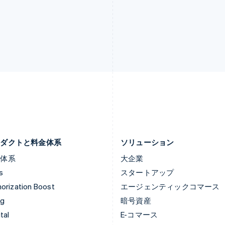
スウェーデン
ブラジル
Svenska
English
Português
English
スペイン
フランス
Español
English
Français
English
スロバキア
ブルガリア
English
English
スロベニア
ベルギー
English
Italiano
Nederlands
Français
Deutsch
Eng
タイ
ポーランド
ไทย
English
English
チェコ共和国
ポルトガル
English
Português
English
デンマーク
マルタ
English
English
ロダクトと料金体系
ソリューション
金体系
大企業
s
スタートアップ
orization Boost
エージェンティックコマース
ng
暗号資産
tal
E-コマース