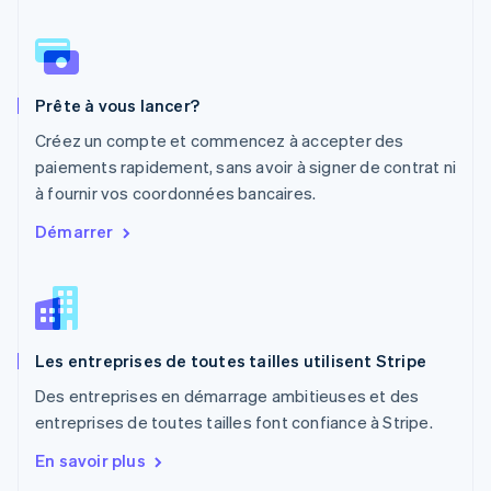
Norvège
English
Nouvelle-Zélande
English
Pays-Bas
Prête à vous lancer?
Nederlands
English
Pologne
Créez un compte et commencez à accepter des
English
paiements rapidement, sans avoir à signer de contrat ni
Portugal
à fournir vos coordonnées bancaires.
Português
English
RAS de Hong Kong, Chine
Démarrer
English
简体中文
République tchèque
English
Roumanie
English
Les entreprises de toutes tailles utilisent Stripe
Royaume-Uni
English
Des entreprises en démarrage ambitieuses et des
Singapour
entreprises de toutes tailles font confiance à Stripe.
English
简体中文
Slovaquie
En savoir plus
English