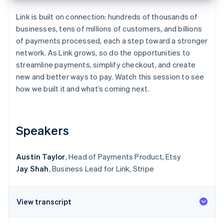
Commerce de détail
État des API
Atlas
Link is built on connection: hundreds of thousands of
Constitution d'une entreprise
businesses, tens of millions of customers, and billions
Climate
of payments processed, each a step toward a stronger
Élimination du carbone
Écosystème
network. As Link grows, so do the opportunities to
Identity
Partenaires
streamline payments, simplify checkout, and create
Vérification de l'identité
Stripe App Marketplace
new and better ways to pay. Watch this session to see
how we built it and what’s coming next.
Stripe Sessions 2026
Speakers
Découvrez comment Stripe construit l’infrastructure écon
l’IA.
Regarder
Austin Taylor
, Head of Payments Product, Etsy
Jay Shah
, Business Lead for Link, Stripe
View transcript