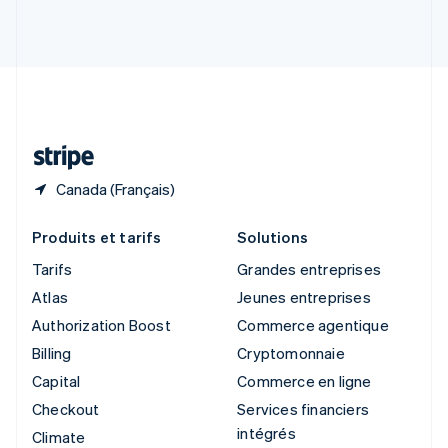
Slovénie
English
Italiano
Suède
Svenska
English
Suisse
Deutsch
Français
Italiano
English
Thaïlande
ไทย
English
Canada (Français)
Produits et tarifs
Solutions
Tarifs
Grandes entreprises
Atlas
Jeunes entreprises
Authorization Boost
Commerce agentique
Billing
Cryptomonnaie
Capital
Commerce en ligne
Checkout
Services financiers
intégrés
Climate