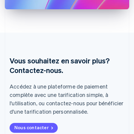
Inde
English
Irlande
English
Italie
Italiano
English
Japon
日本語
English
Lettonie
English
Vous souhaitez en savoir plus?
Liechtenstein
Contactez-nous.
Deutsch
English
Lituanie
English
Accédez à une plateforme de paiement
Luxembourg
Français
Deutsch
English
complète avec une tarification simple, à
Malaisie
l'utilisation, ou contactez-nous pour bénéficier
English
简体中文
Malte
d'une tarification personnalisée.
English
Mexique
Nous contacter
Español
English