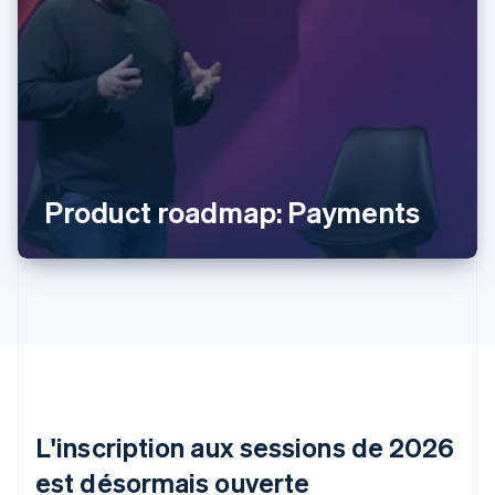
Allemagne
Deutsch
English
Australie
English
Autriche
Product roadmap: Payments
Deutsch
English
Belgique
Nederlands
Français
Deutsch
English
Brésil
Português
English
Bulgarie
English
Canada
English
Français
Chine continentale
简体中文
English
L'inscription aux sessions de 2026
Chypre
English
est désormais ouverte