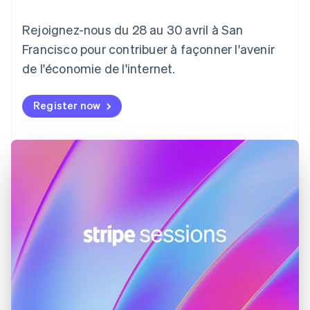
Croatie
English
Italiano
Danemark
Rejoignez-nous du 28 au 30 avril à San
English
Francisco pour contribuer à façonner l'avenir
Émirats arabes unis
de l'économie de l'internet.
English
Espagne
Español
English
Register now
Estonie
English
États-Unis
English
Español
简体中文
Finlande
English
Svenska
France
Français
English
Gibraltar
English
Grèce
English
Hongrie
English