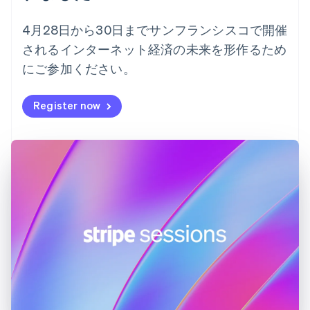
オランダ
Nederlands
English
4月28日から30日までサンフランシスコで開催
カナダ
English
Français
されるインターネット経済の未来を形作るため
キプロス
にご参加ください。
English
ギリシア
Register now
English
クロアチア
English
Italiano
ジブラルタル
English
シンガポール
English
简体中文
スイス
Deutsch
Français
Italiano
English
スウェーデン
Svenska
English
スペイン
Español
English
スロバキア
English