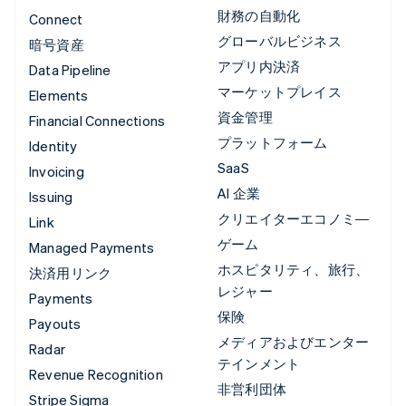
財務の自動化
Connect
グローバルビジネス
暗号資産
アプリ内決済
Data Pipeline
マーケットプレイス
Elements
資金管理
Financial Connections
プラットフォーム
Identity
SaaS
Invoicing
AI 企業
Issuing
クリエイターエコノミ―
Link
ゲーム
Managed Payments
ホスピタリティ、旅行、
決済用リンク
レジャー
Payments
保険
Payouts
メディアおよびエンター
Radar
テインメント
Revenue Recognition
非営利団体
Stripe Sigma