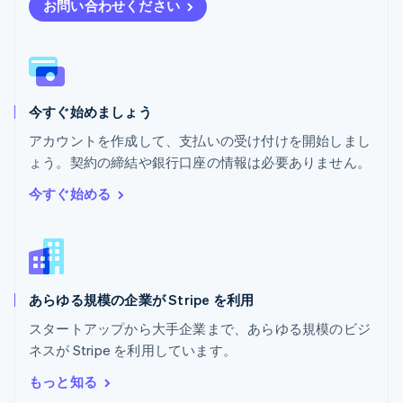
ブルガリア
お問い合わせください
English
ベルギー
Nederlands
Français
Deutsch
English
ポーランド
English
今すぐ始めましょう
ポルトガル
Português
English
アカウントを作成して、支払いの受け付けを開始しまし
マルタ
ょう。契約の締結や銀行口座の情報は必要ありません。
English
マレーシア
今すぐ始める
English
简体中文
メキシコ
Español
English
ラトビア
English
あらゆる規模の企業が Stripe を利用
リトアニア
English
スタートアップから大手企業まで、あらゆる規模のビジ
リヒテンシュタイン
ネスが Stripe を利用しています。
Deutsch
English
ルーマニア
もっと知る
English