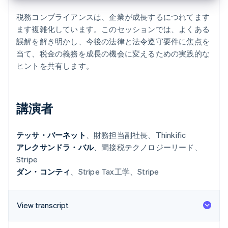
パートナー
Climate
税務コンプライアンスは、企業が成長するにつれてます
Stripe App Marketplace
カーボンリムーバル
ます複雑化しています。このセッションでは、よくある
Identity
誤解を解き明かし、今後の法律と法令遵守要件に焦点を
オンライン本人確認
当て、税金の義務を成長の機会に変えるための実践的な
ヒントを共有します。
講演者
Stripe Sessions 2026
Stripe が AI の経済インフラをどのように構築しているかを
ご覧ください。
テッサ・バーネット
、財務担当副社長、Thinkific
こちらをご覧ください
アレクサンドラ・バル
、間接税テクノロジーリード、
Stripe
ダン・コンティ
、Stripe Tax工学、Stripe
View transcript