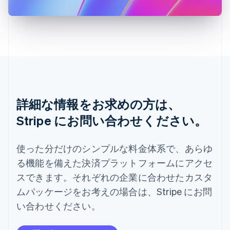
スロベニア
English
Italiano
タイ
ไทย
English
チェコ共和国
English
デンマーク
English
ドイツ
Deutsch
English
詳細な情報をお求めの方は、
ニュージーランド
Stripe にお問い合わせください。
English
ノルウェー
English
使った分だけのシンプルな料金体系で、あらゆ
ハンガリー
る機能を備えた決済プラットフォームにアクセ
English
フィンランド
スできます。それぞれの企業に合わせたカスタ
English
Svenska
ムパッケージをお考えの場合は、Stripe にお問
ブラジル
Português
English
い合わせください。
フランス
Français
English