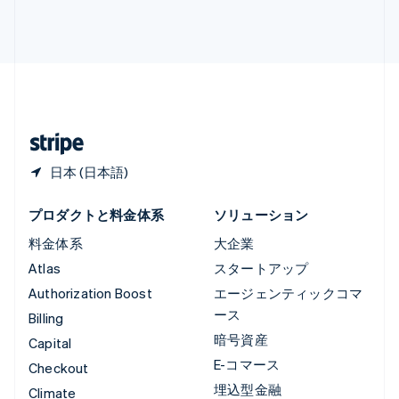
ルクセンブルグ
Français
Deutsch
English
中国香港特別行政区
English
简体中文
中国本土
简体中文
English
日本
日本語
English
日本 (日本語)
プロダクトと料金体系
ソリューション
料金体系
大企業
Atlas
スタートアップ
Authorization Boost
エージェンティックコマ
ース
Billing
暗号資産
Capital
E-コマース
Checkout
埋込型金融
Climate