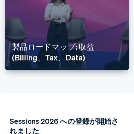
アイルランド
English
アメリカ
製品ロードマップ: 収益
English
Español
简体中文
アラブ首長国連邦
(Billing、Tax、Data)
English
イギリス
English
イタリア
Italiano
English
インド
English
エストニア
English
オーストラリア
English
Sessions 2026 への登録が開始さ
オーストリア
れました
Deutsch
English