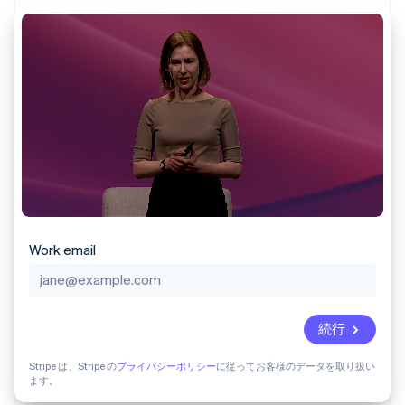
Recognition
ポーネント
SaaS
従量課金請求を提供
決済手段
製品ロードマップ
ステーブルコイン担保型
会計管理の
125 以上の決
Sessions 年次カンファ
のカードを発行
自動化
済手段を利用
レンス
エージェントによるサー
Stripe
可能
Terminal
採用情報
ビスのプロビジョニング
Sigma
業種別
対面支払い
ニュースルーム
と管理
カスタムレ
Authorization
Stripe Press
ポート
Boost
AI 企業
Data
決済成功率の
クリエイターエコノミ―
Pipeline
最適化
ゲーム
リソース
データの同
Link
ホスピタリティ、旅行、
お問い合わせ
期
スピーディー
レジャー
な決済
保険
アプリへの導入
営業にお問い合わせ
メディアおよびエンター
コードサンプル
パートナーになる
テインメント
開発者のブログ
Work email
非営利団体
API ステータス
プロフェッショナルサー
その他
ビス
Product roadmap
パブリックセクター
今後の予定を確認
小売業
続行
Radar
不正防止
Stripe は、Stripe の
プライバシーポリシー
に従ってお客様のデータを取り扱い
ます。
エコシステム
Atlas
スタートアップの企業設立