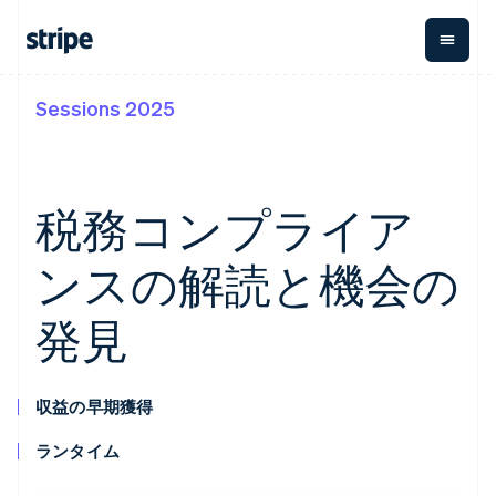
Sessions 2025
企業規模別
ドキュメント
学ぶ
支払い
収益
資金管
プラッ
理
フォー
大企業向け
Stripe のドキュメント
ブログ
とマー
Payments
Billing
スタートアップ向け
API リファレンス
導入事例
オンライン決
経常収益
ットプ
Global
ライブラリと SDK
ガイド
税務コンプライア
済
Metronome
Payouts
イス
Stripe Apps
Managed
従量課金
Payments
第三者
ンスの解読と機会の
Connec
ユースケース別
マーチャント
サブスクリ
への入
サポート
プション
オブレコード
金
プラッ
ガイド
エージェンティックコマ
サブスクリ
ソリューショ
Payment links
発見
フォー
ース
サポートに問い合わせる
プションの
ン
決済の
E コマース / ECサイト
オンライン決済を受け付
管理サポートプラン
コーディング
管理
Invoicing
築
埋込型金融
け
プロフェッショナルサー
1 回限りまた
不要の決済ペ
請求・財務関連
構築済みの決済を実装
ビス
は継続
ージ
Checkout
収益の早期獲得
グローバルビジネス
プラットフォームまたは
構築済み決済
Tax
アプリ内決済
マーケットプレイスを構
消費税と
UI
ランタイム
マーケットプレイス
築する
VAT の自動
Elements
資金管理
サブスクリプションを管
柔軟な UI コン
計算
Revenue
会社
プラットフォーム
理