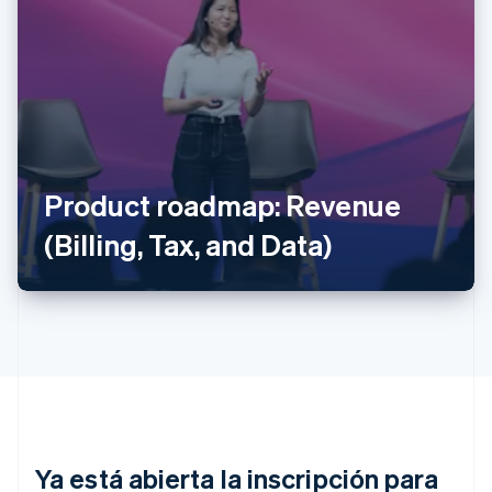
Alemania
Deutsch
English
Australia
Product roadmap: Revenue
English
Austria
(Billing, Tax, and Data)
Deutsch
English
Bélgica
Nederlands
Français
Deutsch
English
Brasil
Português
English
Bulgaria
English
Canadá
English
Français
China continental
简体中文
English
Ya está abierta la inscripción para
Chipre