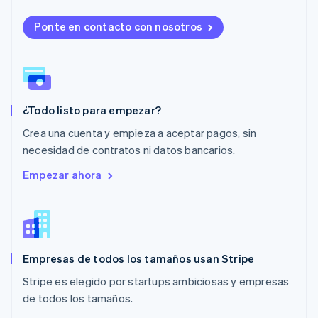
English
简体中文
Malta
Ponte en contacto con nosotros
English
México
Español
English
Noruega
English
¿Todo listo para empezar?
Nueva Zelandia
English
Crea una cuenta y empieza a aceptar pagos, sin
Países Bajos
necesidad de contratos ni datos bancarios.
Nederlands
English
Polonia
Empezar ahora
English
Portugal
Português
English
RAE de Hong Kong, China
English
简体中文
Empresas de todos los tamaños usan Stripe
Reino Unido
English
Stripe es elegido por startups ambiciosas y empresas
República Checa
de todos los tamaños.
English
Rumania