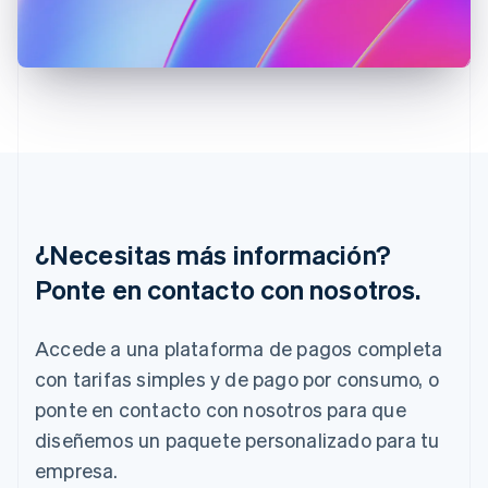
English
Grecia
English
Hungría
English
India
English
Irlanda
English
Italia
Italiano
English
¿Necesitas más información?
Japón
Ponte en contacto con nosotros.
日本語
English
Letonia
English
Accede a una plataforma de pagos completa
Liechtenstein
con tarifas simples y de pago por consumo, o
Deutsch
English
Lituania
ponte en contacto con nosotros para que
English
diseñemos un paquete personalizado para tu
Luxemburgo
Français
Deutsch
English
empresa.
Malasia