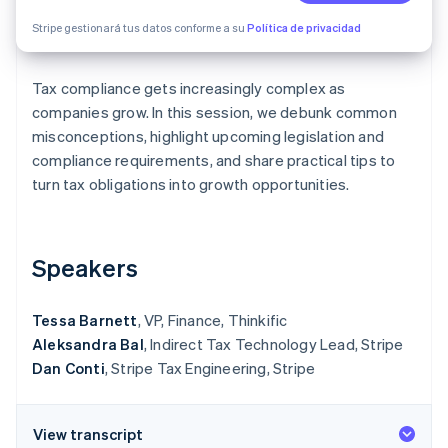
Radar
Stripe gestionará tus datos conforme a su
Política de privacidad
Prevención de fraude
Ecosistema
Atlas
Tax compliance gets increasingly complex as
Constitución de una startup
Socios
companies grow. In this session, we debunk common
Climate
Stripe App Marketplace
misconceptions, highlight upcoming legislation and
Eliminación de dióxido de carbono
compliance requirements, and share practical tips to
Identity
turn tax obligations into growth opportunities.
Verificación de identidad en línea
Speakers
Sesiones de Stripe 2026
Tessa Barnett
, VP, Finance, Thinkific
Descubre cómo Stripe construye la infraestructura económi
Aleksandra Bal
, Indirect Tax Technology Lead, Stripe
Mirar ahora
Dan Conti
, Stripe Tax Engineering, Stripe
View transcript