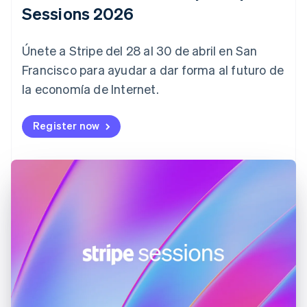
Sessions 2026
English
Croacia
English
Italiano
Únete a Stripe del 28 al 30 de abril en San
Dinamarca
English
Francisco para ayudar a dar forma al futuro de
Emiratos Árabes Unidos
la economía de Internet.
English
Eslovaquia
Register now
English
Eslovenia
English
Italiano
España
Español
English
Estados Unidos
English
Español
简体中文
Estonia
English
Finlandia
English
Svenska
Francia
Français
English
Gibraltar