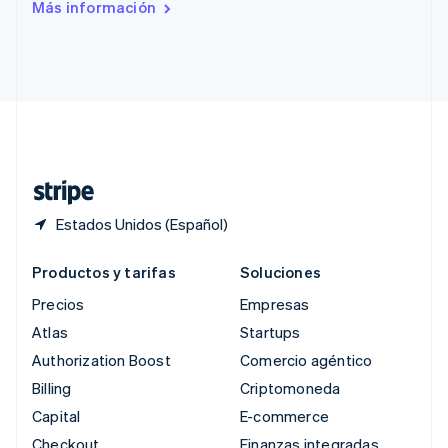
Más información
English
Singapur
English
简体中文
Suecia
Svenska
English
Suiza
Deutsch
Français
Italiano
English
Tailandia
ไทย
English
Estados Unidos (Español)
Productos y tarifas
Soluciones
Precios
Empresas
Atlas
Startups
Authorization Boost
Comercio agéntico
Billing
Criptomoneda
Capital
E-commerce
Checkout
Finanzas integradas