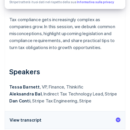
Stripe tratterà i tuoi dati nel rispetto della sua
Informativa sulla privacy
Scopri cosa ti aspetta
Radar
Ecosistema
Prevenzione delle frodi
Tax compliance gets increasingly complex as
companies grow. In this session, we debunk common
Partner
Atlas
Stripe App Marketplace
Costituzione di start-up
misconceptions, highlight upcoming legislation and
compliance requirements, and share practical tips to
Climate
Rimozione del carbonio
turn tax obligations into growth opportunities.
Identity
Verifica online dell'identità
Speakers
Tessa Barnett
, VP, Finance, Thinkific
Aleksandra Bal
, Indirect Tax Technology Lead, Stripe
Stripe Sessions 2026
Scopri come Stripe sta costruendo l'infrastruttura economi
Dan Conti
, Stripe Tax Engineering, Stripe
Guarda ora
View transcript