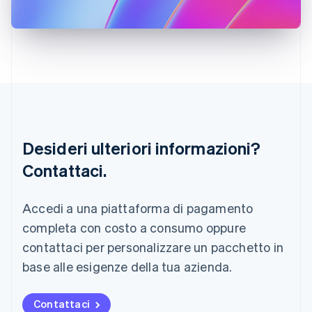
Italia
Italiano
English
Lettonia
English
Liechtenstein
Deutsch
English
Lituania
English
Lussemburgo
Français
Deutsch
English
Desideri ulteriori informazioni?
Malaysia
Contattaci.
English
简体中文
Malta
English
Accedi a una piattaforma di pagamento
Messico
Español
English
completa con costo a consumo oppure
Norvegia
contattaci per personalizzare un pacchetto in
English
Nuova Zelanda
base alle esigenze della tua azienda.
English
Paesi Bassi
Contattaci
Nederlands
English