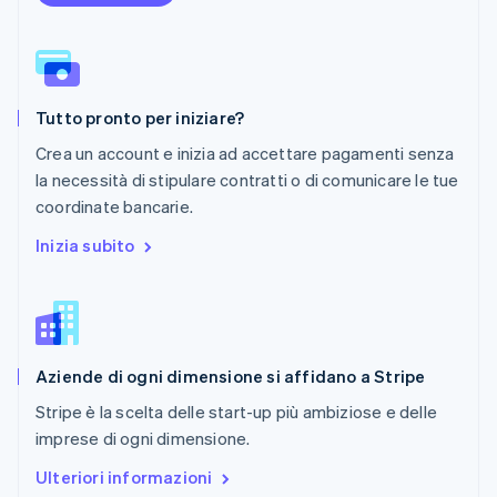
Polonia
English
Portogallo
Português
English
RAS di Hong Kong, Cina
Tutto pronto per iniziare?
English
简体中文
Regno Unito
Crea un account e inizia ad accettare pagamenti senza
English
la necessità di stipulare contratti o di comunicare le tue
Repubblica Ceca
coordinate bancarie.
English
Romania
Inizia subito
English
Singapore
English
简体中文
Slovacchia
English
Aziende di ogni dimensione si affidano a Stripe
Slovenia
English
Italiano
Stripe è la scelta delle start-up più ambiziose e delle
Spagna
imprese di ogni dimensione.
Español
English
Stati Uniti
Ulteriori informazioni
English
Español
简体中文