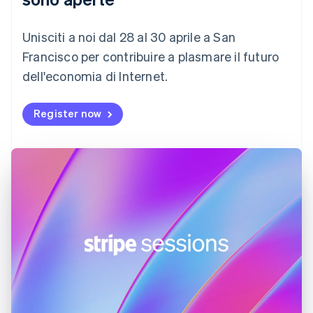
Danimarca
English
Emirati Arabi Uniti
Unisciti a noi dal 28 al 30 aprile a San
English
Francisco per contribuire a plasmare il futuro
Estonia
dell'economia di Internet.
English
Finlandia
English
Svenska
Register now
Francia
Français
English
Germania
Deutsch
English
Giappone
日本語
English
Gibilterra
English
Grecia
English
India
English
Irlanda
English