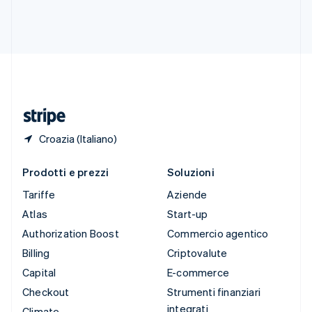
Svezia
Svenska
English
Svizzera
Deutsch
Français
Italiano
English
Thailandia
ไทย
English
Ungheria
English
Croazia (Italiano)
Prodotti e prezzi
Soluzioni
Tariffe
Aziende
Atlas
Start-up
Authorization Boost
Commercio agentico
Billing
Criptovalute
Capital
E-commerce
Checkout
Strumenti finanziari
integrati
Climate