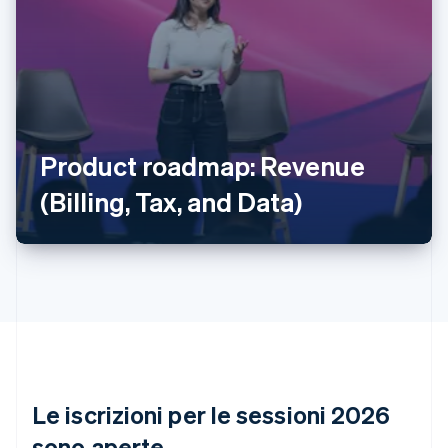
Australia
English
Austria
Product roadmap: Revenue
Deutsch
English
Belgio
(Billing, Tax, and Data)
Nederlands
Français
Deutsch
English
Brasile
Português
English
Bulgaria
English
Canada
English
Français
Cina continentale
简体中文
English
Cipro
English
Le iscrizioni per le sessioni 2026
Croazia
English
Italiano
sono aperte