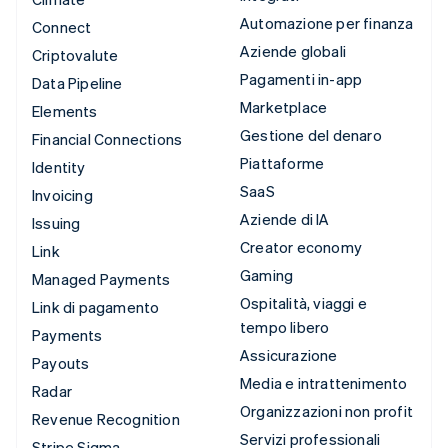
Automazione per finanza
Connect
Aziende globali
Criptovalute
Pagamenti in-app
Data Pipeline
Marketplace
Elements
Gestione del denaro
Financial Connections
Piattaforme
Identity
SaaS
Invoicing
Aziende di IA
Issuing
Creator economy
Link
Gaming
Managed Payments
Ospitalità, viaggi e
Link di pagamento
tempo libero
Payments
Assicurazione
Payouts
Media e intrattenimento
Radar
Organizzazioni non profit
Revenue Recognition
Servizi professionali
Stripe Sigma